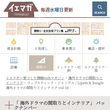
毎週
水曜日
更新
資金計画
土地探し
業者選び
構造・建材
設備
間取り
インテリア・収
エクステリア・
納
庭
イエマガー家づくり情報webマガジン
>
海外ドラマの間取りと
インテリア
>
リップスティック・ジャングル / Lipstick Jungle
海外ドラマの間取りとインテリア vol.16
「 海外ドラマの間取りとインテリア」 バッ
クナンバー