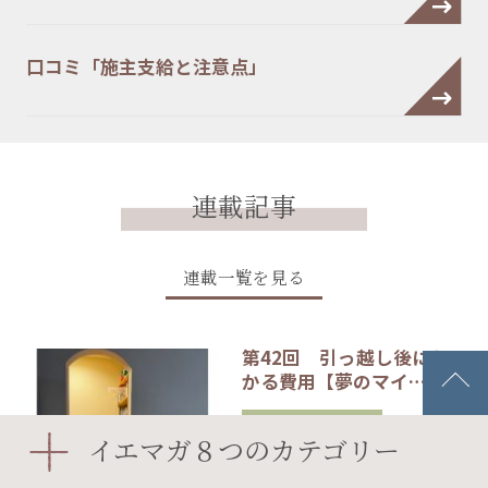
口コミ「施主支給と注意点」
連載記事
連載一覧を見る
第42回 引っ越し後にか
かる費用【夢のマイ…
エクステリア・庭
イエマガ８つのカテゴリー
#エアコン
#吹き抜け
#子ども部屋
#室内窓