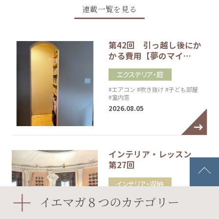
連載一覧を見る
第42回 引っ越し後にか
かる費用【夢のマイ…
エクステリア・庭
#エアコン
#吹き抜け
#子ども部屋
#室内窓
2026.08.05
インテリア・レッスン
第27回
インテリア・収納
2026.08.05
イエマガ８つのカテゴリー