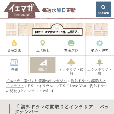
毎週
水曜日
更新
資金計画
土地探し
業者選び
構造・建材
設備
間取り
インテリア・収
エクステリア・
納
庭
イエマガー家づくり情報webマガジン
>
海外ドラマの間取りと
インテリア
>
P.S. アイラヴユー／P.S. I Love You 海外ドラマ
の間取りとインテリア vol.61
「 海外ドラマの間取りとインテリア」 バッ
クナンバー