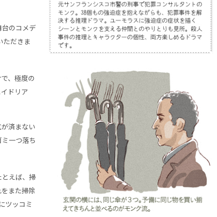
舞台のコメデ
いただきま
けで、極度の
エイドリア
気が済まない
ゴミ一つ落ち
たとえば、掃
れをまた掃除
ビにツッコミ