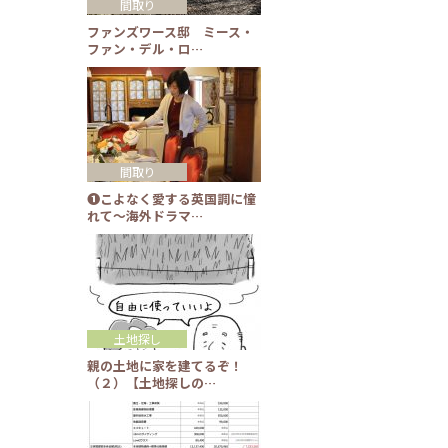
間取り
ファンズワース邸 ミース・
ファン・デル・ロ…
間取り
❶こよなく愛する英国調に憧
れて～海外ドラマ…
土地探し
親の土地に家を建てるぞ！
（２）【土地探しの…