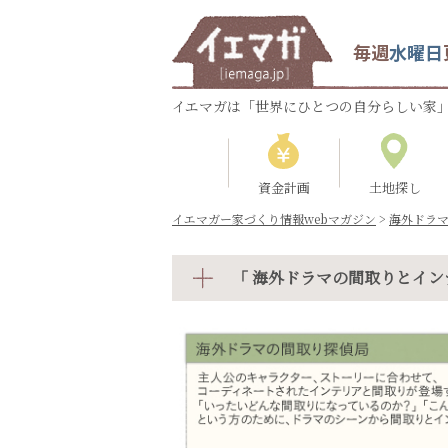
毎週
水曜日
イエマガは「世界にひとつの自分らしい家」
資金計画
土地探し
イエマガー家づくり情報webマガジン
>
海外ドラ
「 海外ドラマの間取りとイン