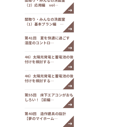
間取り・みんなの洗面室
（2）応用編 vol…
間取り・みんなの洗面室
（1）基本プラン編 …
第41回 夏を快適に過ごす
湿度のコントロ…
46）太陽光発電と蓄電池の後
付けを検討する…
46）太陽光発電と蓄電池の後
付けを検討する…
第55回 床下エアコンがおも
しろい！【前編…
第40回 造作建具の設計
【夢のマイホーム…