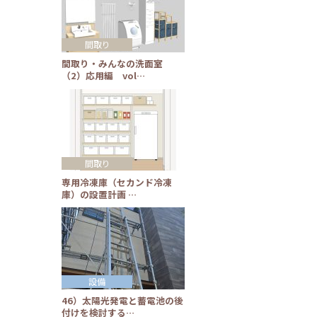
間取り
間取り・みんなの洗面室
（2）応用編 vol…
間取り
専用冷凍庫（セカンド冷凍
庫）の設置計画 …
設備
46）太陽光発電と蓄電池の後
付けを検討する…