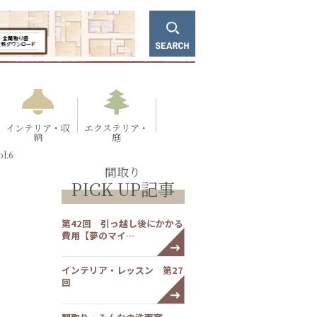
インテリア・収
エクステリア・
納
庭
.6
間取り
PICK UP記事
第42回 引っ越し後にかかる
費用【夢のマイ…
インテリア・レッスン 第27
回