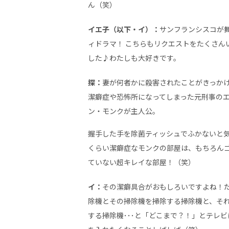
ん（笑）
イエ子（以下・イ）：
サンフランシスコが
ィドラマ！ こちらもリクエストをたくさん
した♪わたしも大好きです。
探：
妻が何者かに殺害されたことがきっか
潔癖症や恐怖所になってしまった元刑事の
ン・モンクが主人公。
握手した手を除菌ティッシュでふかないと
くらい潔癖症なモンクの部屋は、もちろん
ていない超キレイな部屋！（笑）
イ：
その潔癖具合がおもしろいですよね！
除機とその掃除機を掃除する掃除機と、そ
する掃除機･･･と「どこまで？！」とテレ