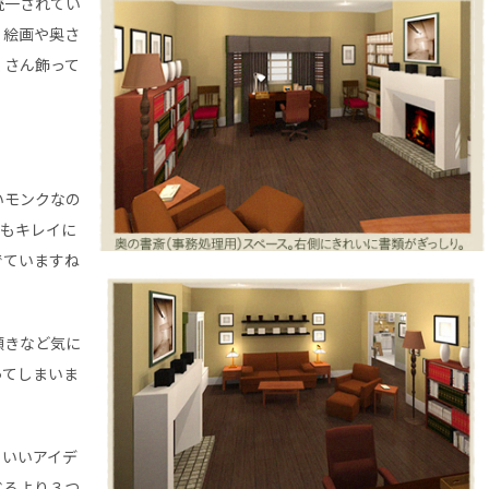
統一されてい
、絵画や奥さ
くさん飾って
いモンクなの
個もキレイに
でていますね
傾きなど気に
ってしまいま
、いいアイデ
べるより３つ