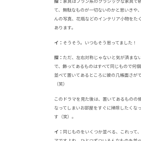
探：
家具はブラン系のクラシックな家具で
て、無駄なものが一切ないのかと思いきや
んの写真、花瓶などのインテリア小物をた
あります。
イ：
そうそう。いつもそう思ってました！
探：
ただ、左右対称じゃないと気が済まな
で、飾ってあるものはすべて同じもので何
並べて置いてあるところに彼の几帳面さが
（笑）
このドラマを見た後は、置いてあるものの
なってしまいお部屋をすぐに掃除したくな
す（笑）。
イ：
同じものをいくつか並べる、これって
アですよね。ひとつずついろんなものを並