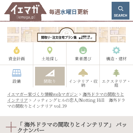
毎週
水曜日
更新
資金計画
土地探し
業者選び
構造・建材
設備
間取り
インテリア・収
エクステリア・
納
庭
イエマガー家づくり情報webマガジン
>
海外ドラマの間取りと
インテリア
>
ノッティングヒルの恋人/Notting Hill 海外ドラ
マの間取りとインテリア vol.39
「 海外ドラマの間取りとインテリア」 バッ
クナンバー