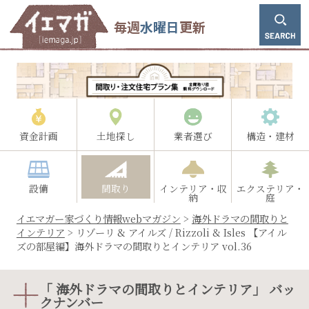
毎週
水曜日
更新
資金計画
土地探し
業者選び
構造・建材
設備
間取り
インテリア・収
エクステリア・
納
庭
イエマガー家づくり情報webマガジン
>
海外ドラマの間取りと
インテリア
>
リゾーリ & アイルズ / Rizzoli & Isles 【アイル
ズの部屋編】海外ドラマの間取りとインテリア vol.36
「 海外ドラマの間取りとインテリア」 バッ
クナンバー