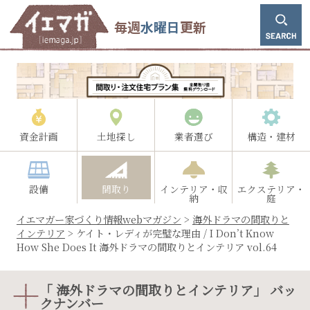
毎週
水曜日
更新
資金計画
土地探し
業者選び
構造・建材
設備
間取り
インテリア・収
エクステリア・
納
庭
イエマガー家づくり情報webマガジン
>
海外ドラマの間取りと
インテリア
>
ケイト・レディが完璧な理由 / I Don’t Know
How She Does It 海外ドラマの間取りとインテリア vol.64
「 海外ドラマの間取りとインテリア」 バッ
クナンバー