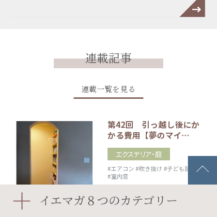
連載記事
連載一覧を見る
第42回 引っ越し後にか
かる費用【夢のマイ…
エクステリア・庭
#エアコン
#吹き抜け
#子ども部屋
#室内窓
2026.08.05
イエマガ８つのカテゴリー