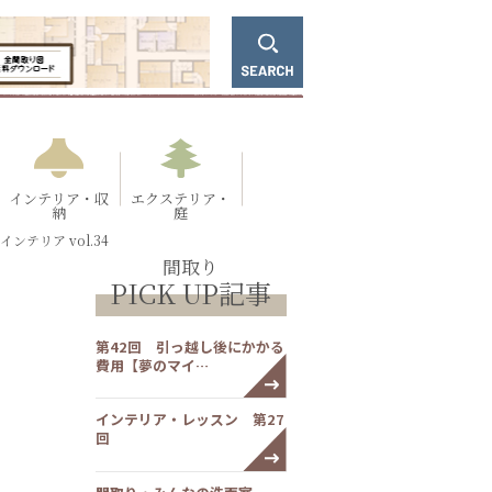
インテリア・収
エクステリア・
納
庭
ンテリア vol.34
間取り
PICK UP記事
第42回 引っ越し後にかかる
費用【夢のマイ…
インテリア・レッスン 第27
回