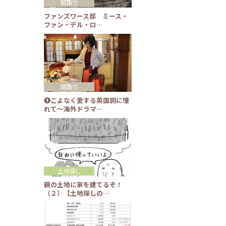
間取り
ファンズワース邸 ミース・
ファン・デル・ロ…
間取り
❶こよなく愛する英国調に憧
れて～海外ドラマ…
土地探し
親の土地に家を建てるぞ！
（２）【土地探しの…