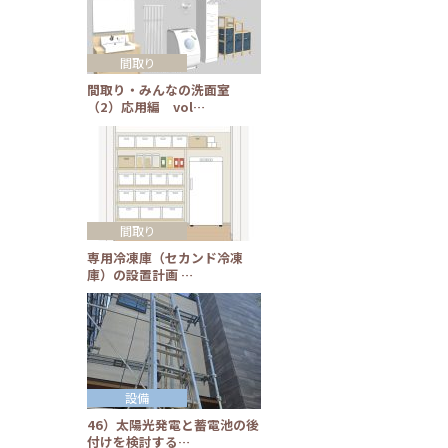
間取り
間取り・みんなの洗面室
（2）応用編 vol…
間取り
専用冷凍庫（セカンド冷凍
庫）の設置計画 …
設備
46）太陽光発電と蓄電池の後
付けを検討する…