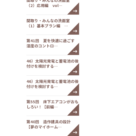
間取り・みんなの洗面室
（2）応用編 vol…
間取り・みんなの洗面室
（1）基本プラン編 …
第41回 夏を快適に過ごす
湿度のコントロ…
46）太陽光発電と蓄電池の後
付けを検討する…
46）太陽光発電と蓄電池の後
付けを検討する…
第55回 床下エアコンがおも
しろい！【前編…
第40回 造作建具の設計
【夢のマイホーム…