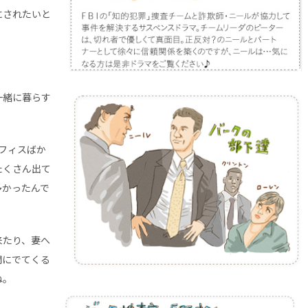
にされたいと
一緒に暮らす
オフィスばか
たくさん出て
多かったんで
来たり、妻へ
間にでてくる
ね。