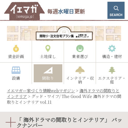
毎週
水曜日
更新
資金計画
土地探し
業者選び
構造・建材
設備
間取り
インテリア・収
エクステリア・
納
庭
イエマガー家づくり情報webマガジン
>
海外ドラマの間取りと
インテリア
>
グッド・ワイフ/ The Good Wife 海外ドラマの間
取りとインテリア vol.11
「 海外ドラマの間取りとインテリア」 バッ
クナンバー