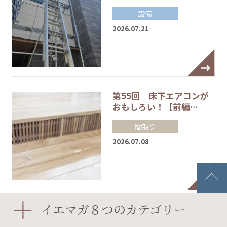
設備
2026.07.21
第55回 床下エアコンが
おもしろい！【前編…
間取り
2026.07.08
イエマガ８つのカテゴリー
サンゲツ【後編】／住ま
いのショールーム体験…