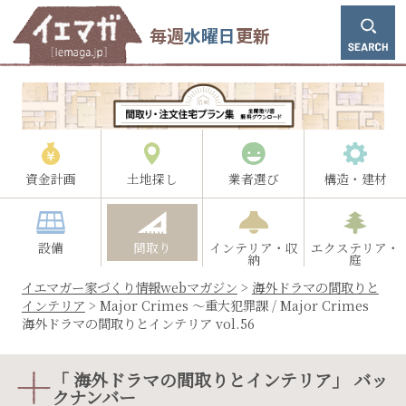
毎週
水曜日
更新
資金計画
土地探し
業者選び
構造・建材
設備
間取り
インテリア・収
エクステリア・
納
庭
イエマガー家づくり情報webマガジン
>
海外ドラマの間取りと
インテリア
>
Major Crimes ～重大犯罪課 / Major Crimes
海外ドラマの間取りとインテリア vol.56
「 海外ドラマの間取りとインテリア」 バッ
クナンバー