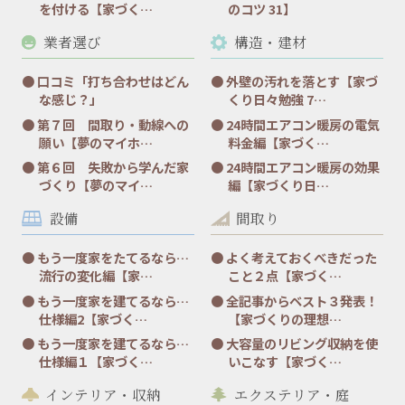
を付ける【家づく…
のコツ 31】
業者選び
構造・建材
口コミ「打ち合わせはどん
外壁の汚れを落とす【家づ
な感じ？」
くり日々勉強 7…
第７回 間取り・動線への
24時間エアコン暖房の電気
願い【夢のマイホ…
料金編【家づく…
第６回 失敗から学んだ家
24時間エアコン暖房の効果
づくり【夢のマイ…
編【家づくり日…
設備
間取り
もう一度家をたてるなら…
よく考えておくべきだった
流行の変化編【家…
こと２点【家づく…
もう一度家を建てるなら…
全記事からベスト３発表！
仕様編2【家づく…
【家づくりの理想…
もう一度家を建てるなら…
大容量のリビング収納を使
仕様編１【家づく…
いこなす【家づく…
インテリア・収納
エクステリア・庭