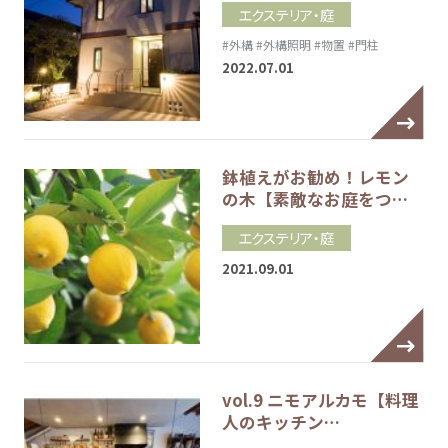
エクステリア・庭
#外構
#外構照明
#物置
#門柱
2022.07.01
鉢植えがお勧め！レモン
の木【素敵なお庭をつ…
エクステリア・庭
2021.09.01
vol.9 ニモアルカモ【料理
人のキッチン…