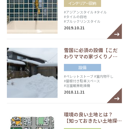
インテリア・収納
#アジアンスタイル
#タイル
#タイルの目地
#ブルックリンスタイル
2019.10.21
雪国に必須の設備【こだ
わりママの家づくりノ…
設備
#ペレットストーブ
#室内物干し
#屋根付き駐車スペース
#浴室暖房乾燥機
2018.11.21
環境の良い土地とは？
【知っておきたい土地探…