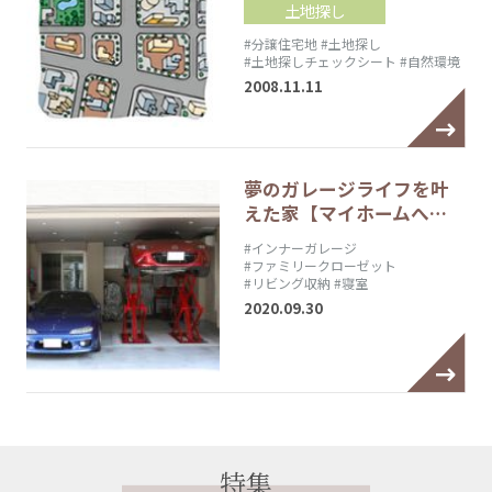
土地探し
#分譲住宅地
#土地探し
#土地探しチェックシート
#自然環境
2008.11.11
夢のガレージライフを叶
えた家【マイホームへ…
#インナーガレージ
#ファミリークローゼット
#リビング収納
#寝室
2020.09.30
特集