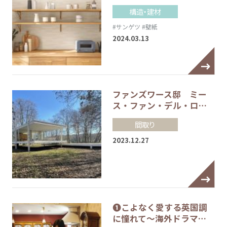
構造・建材
#サンゲツ
#壁紙
2024.03.13
ファンズワース邸 ミー
ス・ファン・デル・ロ…
間取り
2023.12.27
❶こよなく愛する英国調
に憧れて～海外ドラマ…