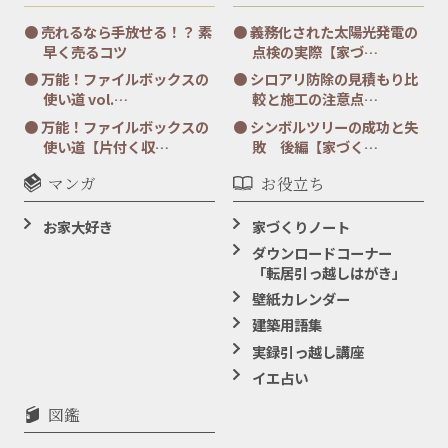
売れるなら手放せる！？ 素
義務化された太陽光発電の
早く売るコツ
点検の実際【家づ…
万能！ファイルボックスの
シロアリ防除の見積もり比
使い道 vol.…
較と施工の注意点…
万能！ファイルボックスの
シンボルツリーの成功と失
使い道【片付く収…
敗 後編【家づく…
マンガ
お役立ち
お家大好き
家づくりノート
ダウンロードコーナー
「転居引っ越しはがき」
壁紙カレンダー
建築用語集
実録引っ越し講座
イエ占い
図鑑