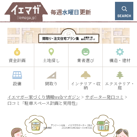
毎週
水曜日
更新
資金計画
土地探し
業者選び
構造・建材
設備
間取り
インテリア・収
エクステリア・
納
庭
イエマガー家づくり情報webマガジン
>
サポーター発口コミ
>
口コミ「駐車スペース計画と実用性」