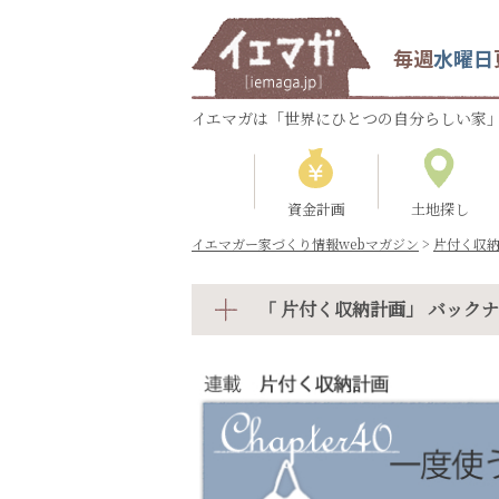
毎週
水曜日
イエマガは「世界にひとつの自分らしい家」
資金計画
土地探し
イエマガー家づくり情報webマガジン
>
片付く収
「 片付く収納計画」 バック