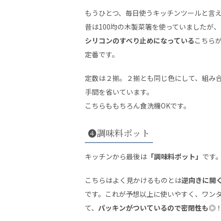
もうひとつ、毎日使うキッチンツールと言
昔は100均の木製菜箸を使っていましたが
シリコンのすべり止めになっている
こちら
定番です。
定数は２揃。２揃とも同じ色にして、組み
手間を省いています。
こちらももちろん食洗機OKです。
❹調味料ポット
キッチンから最後は
「調味料ポット」
です
こちらはよく見かけるものとは
逆向きに開
です。これが予想以上に使いやすく、ワン
て、
パッキンがついているので密閉性も◎