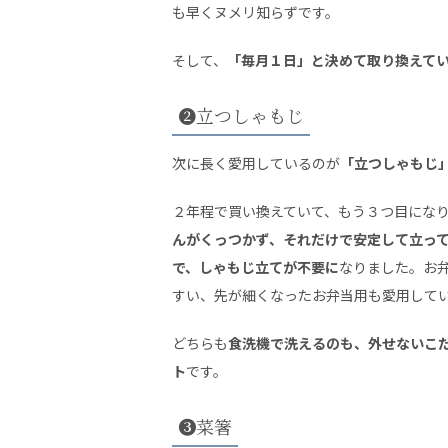
も早くヌメリ知らずです。
そして、
「毎月１日」と決めて取り換えて
❷立つしゃもじ
次に長く愛用しているのが
「立つしゃもじ
２年程で買い換えていて、もう３つ目にな
んがくっつかず、それだけで安定して立っ
で、しゃもじ立てが不要に
なりました。お
すい、先が細くなったお弁当用も愛用して
どちらも
食洗機で洗えるのも、外せないこ
ト
です。
❸菜箸