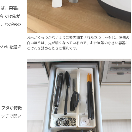
えば、
菜箸
。
、今では
先が
が、わが家の
お米がくっつかないように表面加工された立つしゃもじ。左側の
白いほうは、先が細くなっているので、お弁当等の小さい容器に
合わせを選ぶ
ごはんを詰めるときに便利です。
。
くフタが特徴
タッチで開い
！