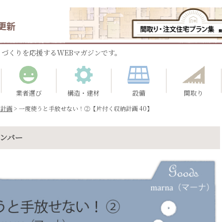
更新
づくりを応援するWEBマガジンです。
業者選び
構造・建材
設備
間取り
納計画
>
一度使うと手放せない！②【片付く収納計画 40】
ナンバー