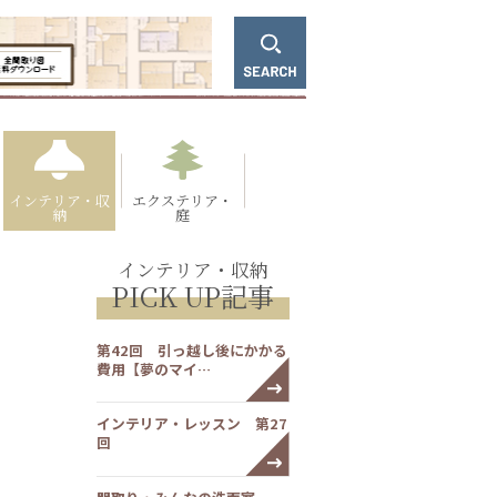
インテリア・収
エクステリア・
納
庭
インテリア・収納
PICK UP記事
第42回 引っ越し後にかかる
費用【夢のマイ…
インテリア・レッスン 第27
回