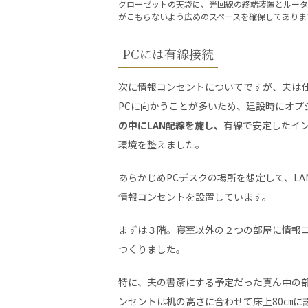
クローゼットの天袋に、光回線の終端装置とルータ
がこもらないよう広めのスペースを確保してありま
PCには有線接続
次に情報コンセントについてですが、夫は
PCに向かうことが多いため、建設時にオプ
の中にLAN配線を施し、
有線で安定したイ
環境を整えました。
あらかじめPCデスクの場所を想定して、LA
情報コンセントを設置しています。
まずは３階。寝室以外の２つの部屋に情報
つくりました。
特に、夫の書斎にする予定だった真ん中の
ンセントは机の高さに合わせて床上80㎝に