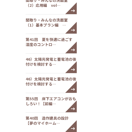
間取り・みんなの洗面室
（2）応用編 vol…
間取り・みんなの洗面室
（1）基本プラン編 …
第41回 夏を快適に過ごす
湿度のコントロ…
46）太陽光発電と蓄電池の後
付けを検討する…
46）太陽光発電と蓄電池の後
付けを検討する…
第55回 床下エアコンがおも
しろい！【前編…
第40回 造作建具の設計
【夢のマイホーム…