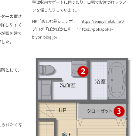
整理収納サポートに伺ったり、自宅でお片づけレッス
ンを催したりしています。
ーターの置き
HP「楽しむ暮らしラボ」：
https://enjoylifelab.net/
掃除しやすく
ブログ「ぽかぽか日和」：
https://pokapoka-
わが家を建て
biyori.blog.jp/
でした。
場所として、
入られたくな