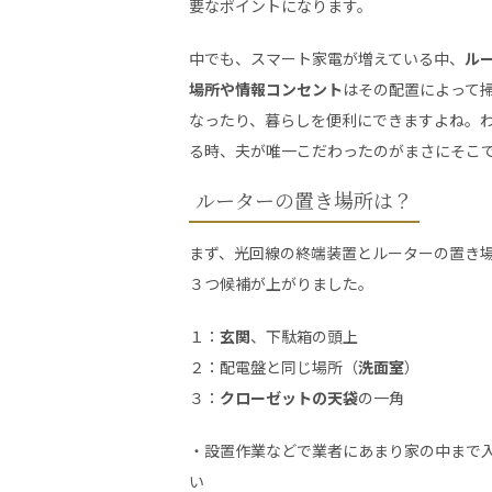
要なポイントになります。
中でも、スマート家電が増えている中、
ル
場所や情報コンセント
はその配置によって
なったり、暮らしを便利にできますよね。
る時、夫が唯一こだわったのがまさにそこ
ルーターの置き場所は？
まず、光回線の終端装置とルーターの置き
３つ候補が上がりました。
１：
玄関
、下駄箱の頭上
２：配電盤と同じ場所（
洗面室
）
３：
クローゼットの天袋
の一角
・設置作業などで業者にあまり家の中まで
い