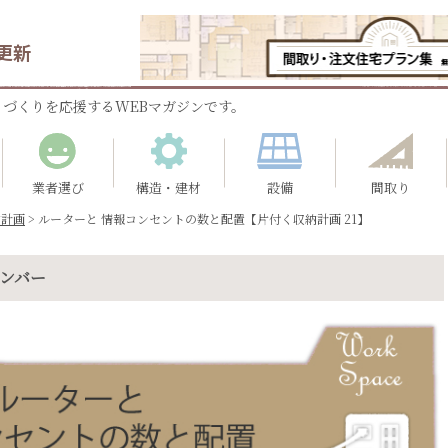
更新
づくりを応援するWEBマガジンです。
業者選び
構造・建材
設備
間取り
納計画
>
ルーターと 情報コンセントの数と配置【片付く収納計画 21】
ナンバー