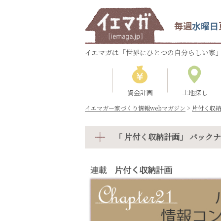
毎週
水曜日
イエマガは「世界にひとつの自分らしい家」
資金計画
土地探し
イエマガー家づくり情報webマガジン
>
片付く収
「 片付く収納計画」 バック