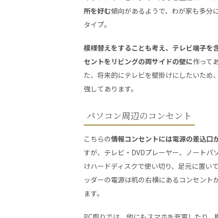
所を好む
傾向があるようで、わが家も多分
タイプ。
模様替えをすることも考え、テレビ端子を
セントをリビングの両サイドの壁に
作って
た、将来的にテレビを壁掛けにしたいため
強してあります。
パソコン周辺のコンセント
こちらの
情報コンセントには電源の差込口
すが、テレビ・DVDプレーヤー、ノートパ
けハードディスクで使い切り、足元に置い
ッダーの電源は机の右横にあるコンセント
ます。
PC周りでは、他にもスマホを充電したり、