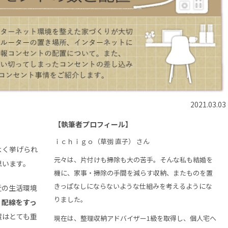
2021.03.03
【執筆者プロフィール】
ｉｃｈｉｇｏ（草彅 直子） さん
よく挙げられ
元々は、片付けも掃除も大の苦手。そんな私も結婚を
思います。
機に、家事・掃除の手間を減らす収納、またものを置
きっぱなしにならないような仕組みを考えるようにな
近の生活環境
りました。
、
配線をすっ
置はとても重
現在は、整理収納アドバイザー1級を取得し、個人宅へ