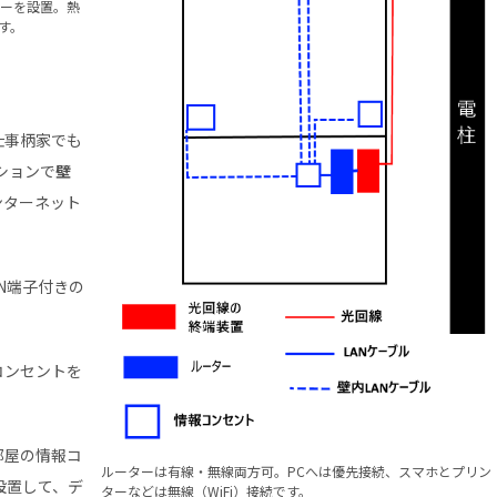
ーを設置。熱
す。
仕事柄家でも
ションで
壁
ンターネット
N端子付きの
コンセントを
部屋の情報コ
ルーターは有線・無線両方可。PCへは優先接続、スマホとプリン
設置して、デ
ターなどは無線（WiFi）接続です。