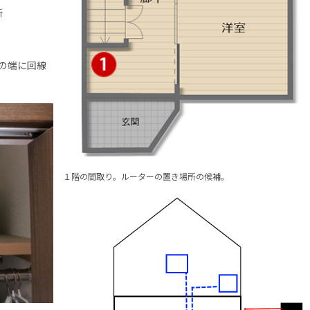
所
の端に回線
１階の間取り。ルーターの置き場所の候補。