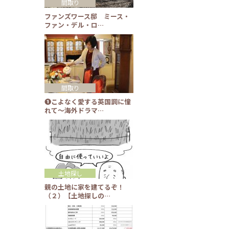
間取り
ファンズワース邸 ミース・
ファン・デル・ロ…
間取り
❶こよなく愛する英国調に憧
れて～海外ドラマ…
土地探し
親の土地に家を建てるぞ！
（２）【土地探しの…