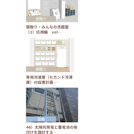
間取り
間取り・みんなの洗面室
（2）応用編 vol…
間取り
専用冷凍庫（セカンド冷凍
庫）の設置計画 …
設備
46）太陽光発電と蓄電池の後
付けを検討する…