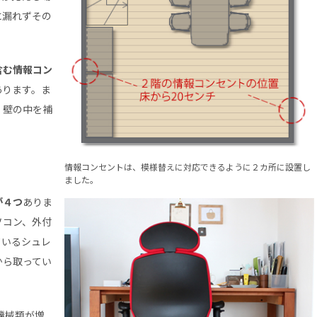
に漏れずその
含む情報コン
あります。ま
、壁の中を補
情報コンセントは、模様替えに対応できるように２カ所に設置し
ました。
が４つ
ありま
ソコン、外付
ているシュレ
から取ってい
機械類が増