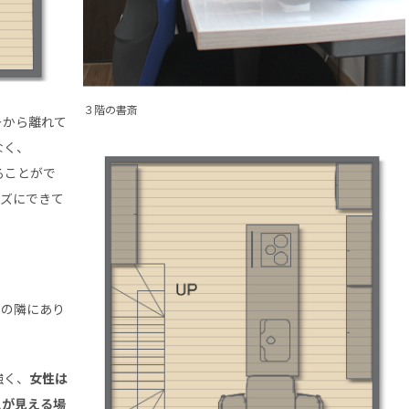
３階の書斎
ーから離れて
なく、
ることがで
ーズにできて
ビの隣にあり
強く、
女性は
スが見える場