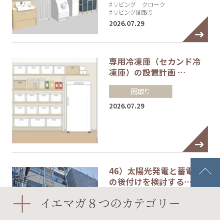
#リビング クローク
#リビング間取り
2026.07.29
専用冷凍庫（セカンド冷
凍庫）の設置計画 …
間取り
2026.07.29
46）太陽光発電と蓄電池
の後付けを検討する…
イエマガ８つのカテゴリー
設備
2026.07.21