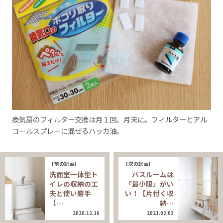
換気扇のフィルター交換は月１回、月末に。フィルターとアル
コールスプレーに混ぜるハッカ油。
【前の記事】
【次の記事】
洗面室一体型ト
バスルームは
イレの収納の工
「最小限」がい
夫と使い勝手
い！【片付く収
【…
納…
2020.12.16
2021.02.03