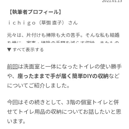
2021.01.13
【執筆者プロフィール】
ｉｃｈｉｇｏ（草彅 直子） さん
元々は、片付けも掃除も大の苦手。そんな私も結婚
を機に、家事・掃除の手間を減らす収納、またもの
▼ すべて表示する
を置きっぱなしにならないような仕組みを考えるよ
うになりました。
前回
は洗面室と一体になったトイレの使い勝手
現在は、整理収納アドバイザー1級を取得し、個人宅
や、
座ったままで手が届く簡単DIYの収納
など
へ整理収納サポートに伺ったり、自宅でお片づけレ
についてご紹介しました。
ッスンを催したりしています。
HP「楽しむ暮らしラボ」：
今回はその続きとして、3階の個室トイレと併
https://enjoylifelab.net/
せてトイレ用品の収納についてお話したいと思
ブログ「ぽかぽか日和」：
https://pokapoka-
います。
biyori.blog.jp/