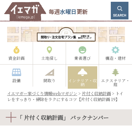
毎週
水曜日
更新
資金計画
土地探し
業者選び
構造・建材
設備
間取り
インテリア・収
エクステリア・
納
庭
イエマガー家づくり情報webマガジン
>
片付く収納計画
>
トイ
レをすっきり・掃除をラクにするコツ【片付く収納計画 19】
「 片付く収納計画」 バックナンバー