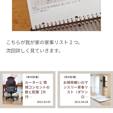
こちらが我が家の家事リスト２つ。
次回詳しく見ていきます。
【前の記事】
【次の記事】
ルーターと 情
お掃除嫌いのマ
報コンセントの
ンスリー家事リ
数と配置【片
スト（ダウン
付…
ロ…
2021.03.03
2021.04.28