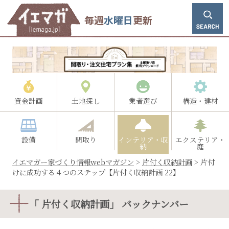
毎週
水曜日
更新
資金計画
土地探し
業者選び
構造・建材
設備
間取り
インテリア・収
エクステリア・
納
庭
イエマガー家づくり情報webマガジン
>
片付く収納計画
>
片付
けに成功する４つのステップ【片付く収納計画 22】
「 片付く収納計画」 バックナンバー