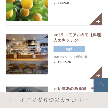
2021.09.01
vol.9 ニモアルカモ【料理
人のキッチン…
設備
#DIY
#キッチン
#店舗内装
2019.12.26
囲炉裏あのある家 その
1【こんな家に住みた…
イエマガ８つのカテゴリー
設備