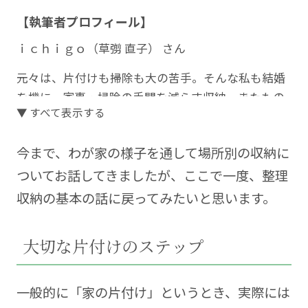
【執筆者プロフィール】
ｉｃｈｉｇｏ（草彅 直子） さん
元々は、片付けも掃除も大の苦手。そんな私も結婚
を機に、家事・掃除の手間を減らす収納、またもの
▼ すべて表示する
を置きっぱなしにならないような仕組みを考えるよ
うになりました。
今まで、わが家の様子を通して場所別の収納に
現在は、整理収納アドバイザー1級を取得し、個人宅
ついてお話してきましたが、ここで一度、整理
へ整理収納サポートに伺ったり、自宅でお片づけレ
収納の基本の話に戻ってみたいと思います。
ッスンを催したりしています。
HP「楽しむ暮らしラボ」：
大切な片付けのステップ
https://enjoylifelab.net/
ブログ「ぽかぽか日和」：
https://pokapoka-
biyori.blog.jp/
一般的に「家の片付け」というとき、実際には