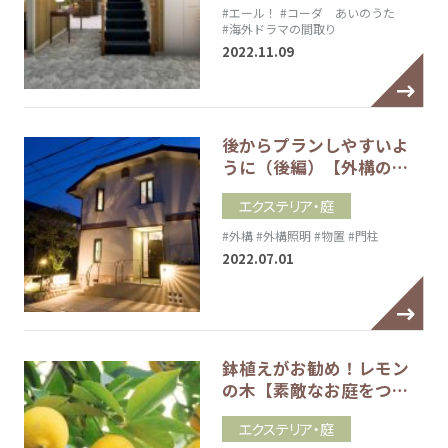
#エール！
#コーダ あいのうた
#海外ドラマの間取り
2022.11.09
後からプランしやすいよ
うに（後編）【外構の…
エクステリア・庭
#外構
#外構照明
#物置
#門柱
2022.07.01
鉢植えがお勧め！レモン
の木【素敵なお庭をつ…
エクステリア・庭