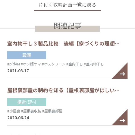
片付く収納計画一覧に戻る
関連記事
室内物干し３製品比較 後編【家づくりの理想…
設備
#pid4M
#ホシ姫サマ
#ホスクリーン
#室内干し
#室内物干し
2021.03.17
屋根裏部屋の制約を知る【屋根裏部屋がほしい…
構造・建材
#小屋裏
#屋根裏収納
#屋根裏部屋
2020.06.24