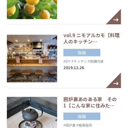
vol.9 ニモアルカモ【料理
人のキッチン…
設備
#DIY
#キッチン
#店舗内装
2019.12.26
囲炉裏あのある家 その
1【こんな家に住みた…
設備
#囲炉裏
#暖房器具