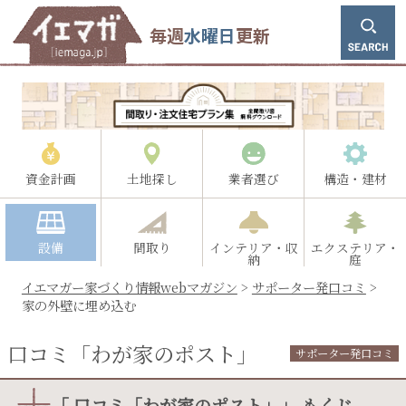
毎週
水曜日
更新
資金計画
土地探し
業者選び
構造・建材
設備
間取り
インテリア・収
エクステリア・
納
庭
イエマガー家づくり情報webマガジン
>
サポーター発口コミ
>
家の外壁に埋め込む
口コミ「わが家のポスト」
サポーター発口コミ
「 口コミ「わが家のポスト」」 もくじ