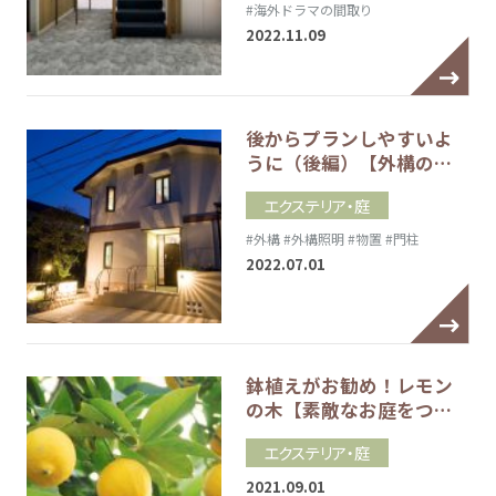
#海外ドラマの間取り
2022.11.09
後からプランしやすいよ
うに（後編）【外構の…
エクステリア・庭
#外構
#外構照明
#物置
#門柱
2022.07.01
鉢植えがお勧め！レモン
の木【素敵なお庭をつ…
エクステリア・庭
2021.09.01