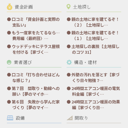
資金計画
土地探し
口コミ「資金計画と実際の
親の土地に家を建てるぞ！
支払い」
（２）【土地探し…
もう一度家をたてるなら…
親の土地に家を建てるぞ！
費用編〈最終回〉…
（１）【土地探し…
ウッドデッキにテラス屋根
土地探しの裏技【土地探し
を付ける【家づく…
のコツ 31】
業者選び
構造・建材
口コミ「打ち合わせはどん
外壁の汚れを落とす【家づ
な感じ？」
くり日々勉強 7…
第７回 間取り・動線への
24時間エアコン暖房の電気
願い【夢のマイホ…
料金編【家づく…
第６回 失敗から学んだ家
24時間エアコン暖房の効果
づくり【夢のマイ…
編【家づくり日…
設備
間取り