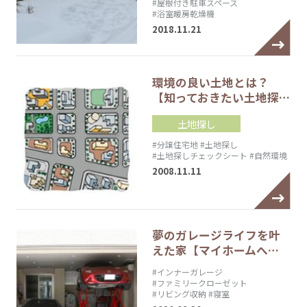
#屋根付き駐車スペース
#浴室暖房乾燥機
2018.11.21
環境の良い土地とは？
【知っておきたい土地探…
土地探し
#分譲住宅地
#土地探し
#土地探しチェックシート
#自然環境
2008.11.11
夢のガレージライフを叶
えた家【マイホームへ…
#インナーガレージ
#ファミリークローゼット
#リビング収納
#寝室