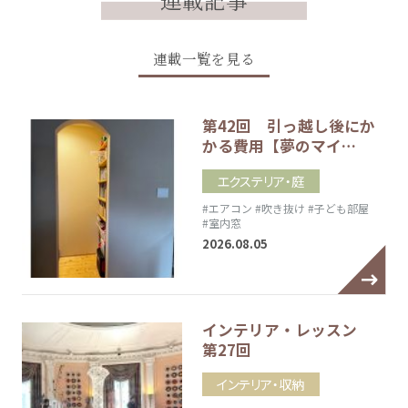
連載記事
連載一覧を見る
第42回 引っ越し後にか
かる費用【夢のマイ…
エクステリア・庭
#エアコン
#吹き抜け
#子ども部屋
#室内窓
2026.08.05
インテリア・レッスン
第27回
インテリア・収納