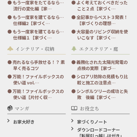
もう一度家をたてるなら…
よく考えておくべきだった
流行の変化編【家…
こと２点【家づく…
もう一度家を建てるなら…
全記事からベスト３発表！
仕様編2【家づく…
【家づくりの理想…
もう一度家を建てるなら…
大容量のリビング収納を使
仕様編１【家づく…
いこなす【家づく…
インテリア・収納
エクステリア・庭
売れるなら手放せる！？ 素
義務化された太陽光発電の
早く売るコツ
点検の実際【家づ…
万能！ファイルボックスの
シロアリ防除の見積もり比
使い道 vol.…
較と施工の注意点…
万能！ファイルボックスの
シンボルツリーの成功と失
使い道【片付く収…
敗 後編【家づく…
マンガ
お役立ち
お家大好き
家づくりノート
ダウンロードコーナー
「転居引っ越しはがき」