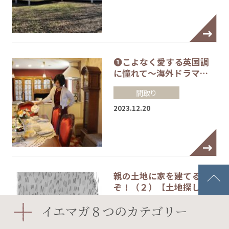
❶こよなく愛する英国調
に憧れて～海外ドラマ…
間取り
2023.12.20
親の土地に家を建てる
ぞ！（２）【土地探し
の…
イエマガ８つのカテゴリー
土地探し