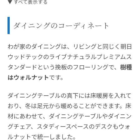
▼ すべて表示する
【マイホームへようこそ28回】
で登場した我が家の
こだわりポイントや検討の過程を詳しくお伝えしま
す。
ダイニングのコーディネート
住友林業との家づくりやライフスタイルに関するブ
ログを運営中。 blog
https://kikorist.com
わが家のダイニングは、リビングと同じく朝日
ウッドテックのライブナチュラルプレミアムス
タンダードという挽板のフローリングで、
樹種
はウォルナット
です。
ダイニングテーブルの真下には床暖房を入れて
おり、冬は足元から暖めることができます。床
材にあわせて、ダイニングテーブルやダイニン
グチェア、スタディースペースのデスクもウォ
ルナットで統一しました。