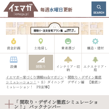
毎週
水曜日
更新
資金計画
土地探し
業者選び
構造・建材
設備
間取り
インテリア・収
エクステリア・
納
庭
イエマガー家づくり情報webマガジン
>
間取り・デザイン徹底
シミュレーション！
>
８）ダイニング デザイン編 【徹底シ
ミュレーション！ PR記事】
「 間取り・デザイン徹底シミュレーショ
ン！」 バックナンバー