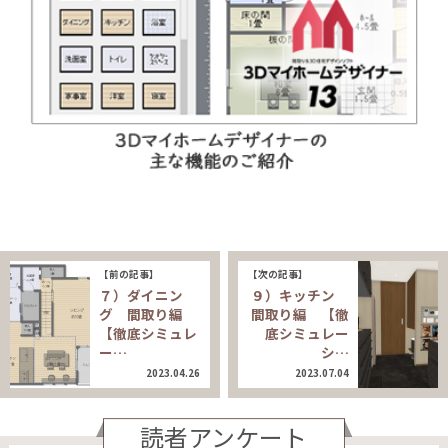
【前の記事】
【次の記事】
７）ダイニン
９）キッチン
グ 間取り編
間取り編 【徹
【徹底シミュレ
底シミュレー
ー…
シ…
2023.04.26
2023.07.04
読者アンケート