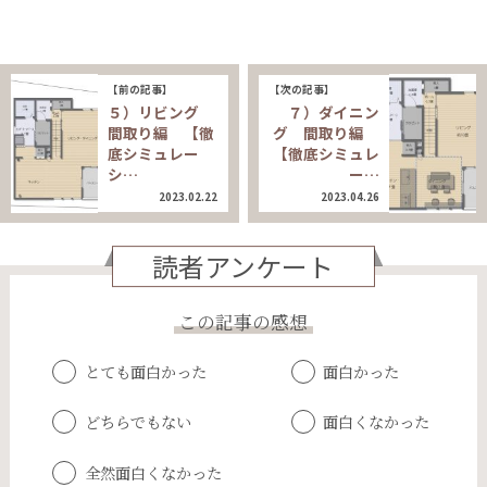
【前の記事】
【次の記事】
５）リビング
７）ダイニン
間取り編 【徹
グ 間取り編
底シミュレー
【徹底シミュレ
シ…
ー…
2023.02.22
2023.04.26
読者アンケート
この記事の感想
とても面白かった
面白かった
どちらでもない
面白くなかった
全然面白くなかった