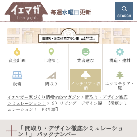
毎週
水曜日
更新
資金計画
土地探し
業者選び
構造・建材
設備
間取り
インテリア・収
エクステリア・
納
庭
イエマガー家づくり情報webマガジン
>
間取り・デザイン徹底
シミュレーション！
>
６）リビング デザイン編 【徹底シミ
ュレーション！ PR記事】
「 間取り・デザイン徹底シミュレーショ
ン！」 バックナンバー