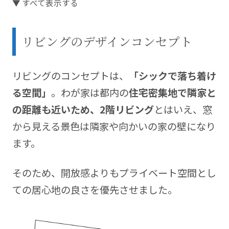
▼ すべて表示する
【マイホームへようこそ28回】
で登場した我が家の
こだわりポイントや検討の過程を詳しくお伝えしま
す。
リビングのデザインコンセプト
住友林業との家づくりやライフスタイルに関するブ
ログを運営中。 blog
https://kikorist.com
リビングのコンセプトは、
「シックで落ち着け
る空間」
。わが家は都内の
住宅密集地で隣家と
の距離も近いため、2階リビング
とはいえ、窓
から見える景色は隣家や向かいの家の壁になり
ます。
そのため、開放感よりもプライベート空間とし
ての居心地の良さを優先させました。