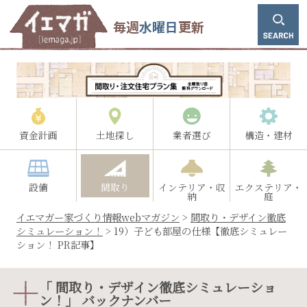
毎週
水曜日
更新
資金計画
土地探し
業者選び
構造・建材
設備
間取り
インテリア・収
エクステリア・
納
庭
イエマガー家づくり情報webマガジン
>
間取り・デザイン徹底
シミュレーション！
>
19）子ども部屋の仕様【徹底シミュレー
ション！ PR記事】
「 間取り・デザイン徹底シミュレーショ
ン！」 バックナンバー