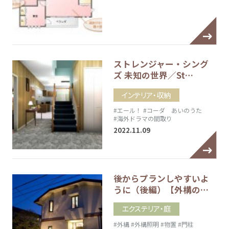
ストレンジャー・シング
ズ 未知の世界／St…
インテリア・収納
#エール！
#コーダ あいのうた
#海外ドラマの間取り
2022.11.09
後からプランしやすいよ
うに（後編）【外構の…
エクステリア・庭
#外構
#外構照明
#物置
#門柱