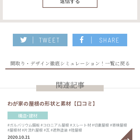
TWEET
SHARE
間取り・デザイン徹底シミュレーション！一覧に戻る
関連記事
わが家の屋根の形状と素材【口コミ】
構造・建材
#ガルバリウム鋼板
#コロニアル屋根
#スレート材
#切妻屋根
#寄棟屋根
#屋根材
#片流れ屋根
#瓦
#遮熱塗装
#陸屋根
2020.10.21