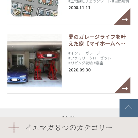
#土地探しチェックシート
#自然環境
2008.11.11
夢のガレージライフを叶
えた家【マイホームへ…
#インナーガレージ
#ファミリークローゼット
#リビング収納
#寝室
2020.09.30
特集
イエマガ８つのカテゴリー