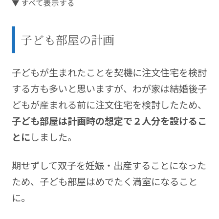
▼ すべて表示する
【マイホームへようこそ28回】
で登場した我が家の
こだわりポイントや検討の過程を詳しくお伝えしま
子ども部屋の計画
す。
住友林業との家づくりやライフスタイルに関するブ
子どもが生まれたことを契機に注文住宅を検討
ログを運営中。 blog
https://kikorist.com
する方も多いと思いますが、わが家は結婚後子
どもが産まれる前に注文住宅を検討したため、
子ども部屋は計画時の想定で２人分を設けるこ
とに
しました。
期せずして双子を妊娠・出産することになった
ため、子ども部屋はめでたく満室になること
に。