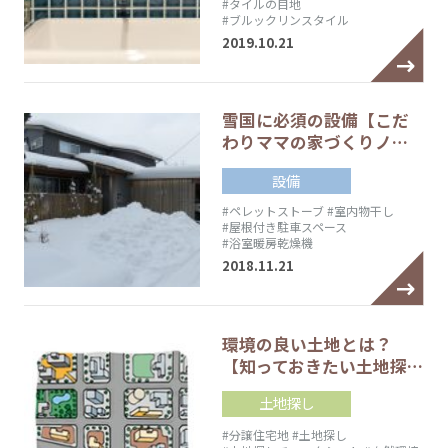
#タイルの目地
#ブルックリンスタイル
2019.10.21
雪国に必須の設備【こだ
わりママの家づくりノ…
設備
#ペレットストーブ
#室内物干し
#屋根付き駐車スペース
#浴室暖房乾燥機
2018.11.21
環境の良い土地とは？
【知っておきたい土地探…
土地探し
#分譲住宅地
#土地探し