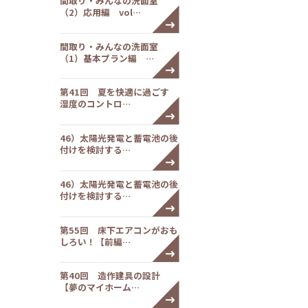
間取り・みんなの洗面室
（2）応用編 vol…
間取り・みんなの洗面室
（1）基本プラン編 …
第41回 夏を快適に過ごす
湿度のコントロ…
46）太陽光発電と蓄電池の後
付けを検討する…
46）太陽光発電と蓄電池の後
付けを検討する…
第55回 床下エアコンがおも
しろい！【前編…
第40回 造作建具の設計
【夢のマイホーム…