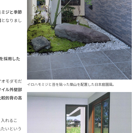
モミジと季節
園
となりまし
モを採用した
アオモダモだ
イロハモミジと苔を貼った築山を配置した日本庭園風。
タイル外壁部
比較的背の高
く入れるこ
れたいという