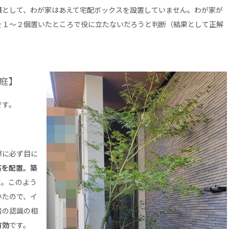
策
として、わが家はあえて宅配ボックスを設置していません。わが家が
を１～２個置いたところで役に立たないだろうと判断（結果として正解
庭】
です。
際に必ず目に
石を配置。築
た。このよう
いたので、イ
者の認識の相
有効
です。