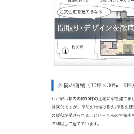
外構の面積（30坪×30%＝9坪
わが家は
都内の約30坪の土地
に家を建てま
は60%ですが、準防火地域の耐火/準耐火建
の緩和が受けられることから70%の容積率
で利用して建てています。