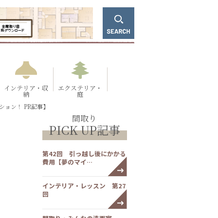
インテリア・収
エクステリア・
納
庭
ョン！ PR記事】
間取り
PICK UP記事
第42回 引っ越し後にかかる
費用【夢のマイ…
インテリア・レッスン 第27
回