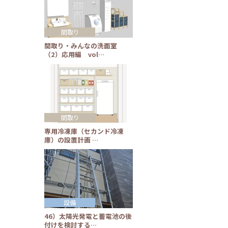
間取り
間取り・みんなの洗面室
（2）応用編 vol…
間取り
専用冷凍庫（セカンド冷凍
庫）の設置計画 …
設備
46）太陽光発電と蓄電池の後
付けを検討する…