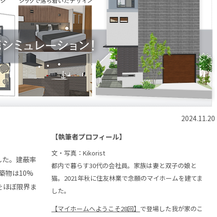
2024.11.20
）
【執筆者プロフィール】
文・写真：Kikorist
した。建蔽率
都内で暮らす30代の会社員。家族は妻と双子の娘と
築物は10%
猫。2021年秋に住友林業で念願のマイホームを建てま
をほぼ限界ま
した。
【マイホームへようこそ28回】
で登場した我が家のこ