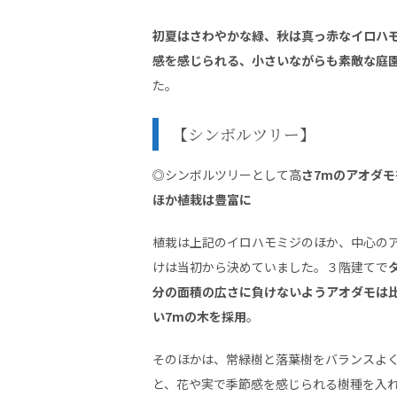
初夏はさわやかな緑、秋は真っ赤なイロハ
感を感じられる、小さいながらも素敵な庭
た。
【シンボルツリー】
◎シンボルツリーとして高
さ7mのアオダ
ほか植栽は豊富に
植栽は上記のイロハモミジのほか、中心の
けは当初から決めていました。３階建てで
分の面積の広さに負けないようアオダモは
い7mの木を採用
。
そのほかは、常緑樹と落葉樹をバランスよ
と、花や実で季節感を感じられる樹種を入