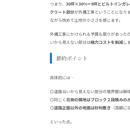
つまり、
30坪×30%＝9坪とビルトインガ
クリート部分
が外構工事ということになり
ながら改めて土地の小ささを感じます。
外構工事にかけられる予算も限りがあった
いから見えない部分は
極力コストを削減
し
節約ポイント
具体的には…
◎道路沿いから見えない部分の境界壁は解
◎同じく
北側の隣地はブロック２段積みの
◎
道路正面以外の地面は砂利敷き
（高額に
といった点。