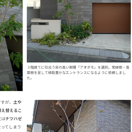
３階建てに似合う背の高い樹種「アオダモ」を選択。常緑樹・落
葉樹を足して植栽豊かなエントランスになるように依頼しまし
た。
ですが、
土や
植え替えるこ
在は
ナツハゼ
なってしまう