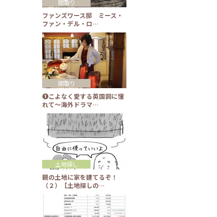
間取り
ファンズワース邸 ミース・
ファン・デル・ロ…
間取り
❶こよなく愛する英国調に憧
れて～海外ドラマ…
土地探し
親の土地に家を建てるぞ！
（２）【土地探しの…