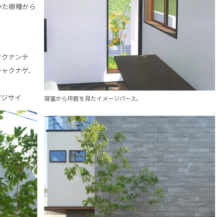
いた樹種から
フクナンテ
シャクナゲ、
アジサイ
寝室から坪庭を見たイメージパース。