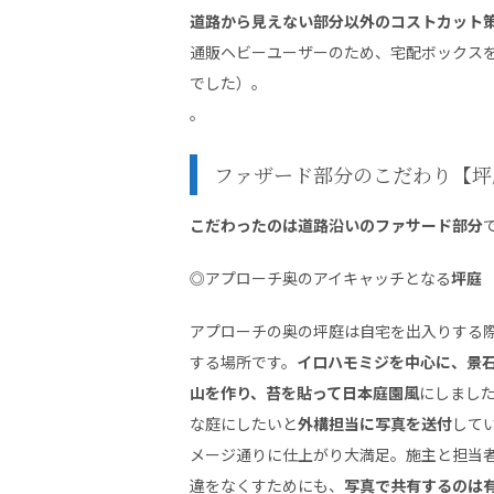
道路から見えない部分以外のコストカット
通販ヘビーユーザーのため、宅配ボックス
でした）。
。
ファザード部分のこだわり【坪
こだわったのは道路沿いのファサード部分
◎アプローチ奥のアイキャッチとなる
坪庭
アプローチの奥の坪庭は自宅を出入りする
する場所です。
イロハモミジを中心に、景
山を作り、苔を貼って日本庭園風
にしまし
な庭にしたいと
外構担当に写真を送付
して
メージ通りに仕上がり大満足。施主と担当
違をなくすためにも、
写真で共有するのは