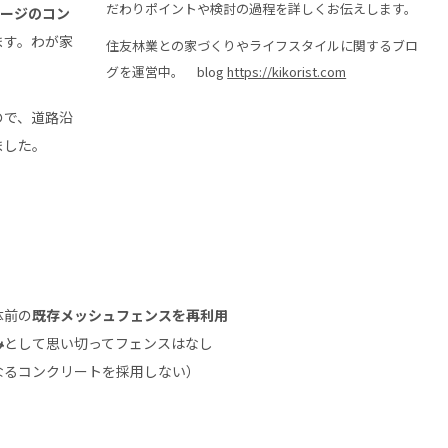
だわりポイントや検討の過程を詳しくお伝えします。
レージのコン
ます。わが家
住友林業との家づくりやライフスタイルに関するブロ
グを運営中。 blog
https://kikorist.com
ので、道路沿
ました。
体前の
既存メッシュフェンスを再利用
み
として思い切ってフェンスはなし
なるコンクリートを採用しない）