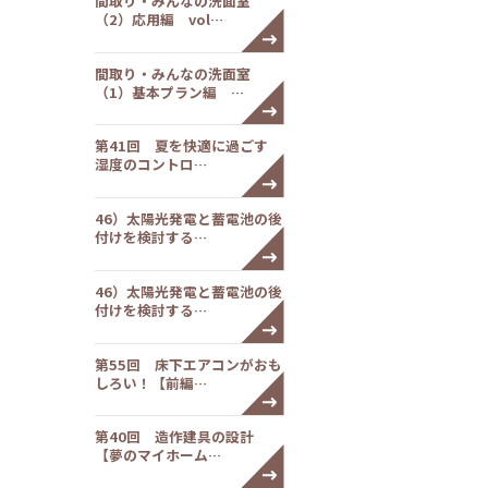
間取り・みんなの洗面室
（2）応用編 vol…
間取り・みんなの洗面室
（1）基本プラン編 …
第41回 夏を快適に過ごす
湿度のコントロ…
46）太陽光発電と蓄電池の後
付けを検討する…
46）太陽光発電と蓄電池の後
付けを検討する…
第55回 床下エアコンがおも
しろい！【前編…
第40回 造作建具の設計
【夢のマイホーム…