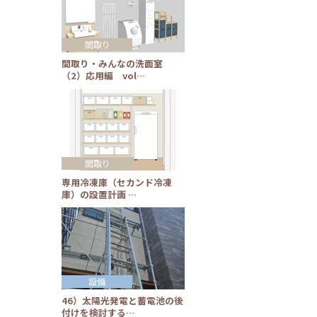
間取り
間取り・みんなの洗面室
（2）応用編 vol…
間取り
専用冷凍庫（セカンド冷凍
庫）の設置計画 …
設備
46）太陽光発電と蓄電池の後
付けを検討する…