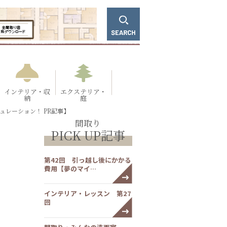
インテリア・収
エクステリア・
納
庭
ュレーション！ PR記事】
間取り
PICK UP記事
第42回 引っ越し後にかかる
費用【夢のマイ…
インテリア・レッスン 第27
回