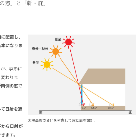
の窓」と「軒・庇」
】
面に配置し、
基本
になりま
すが、季節に
く変わりま
が南側の窓
で
って日射を遮
太陽高度の変化を考慮して窓と庇を設計。
下から日射が
できます。