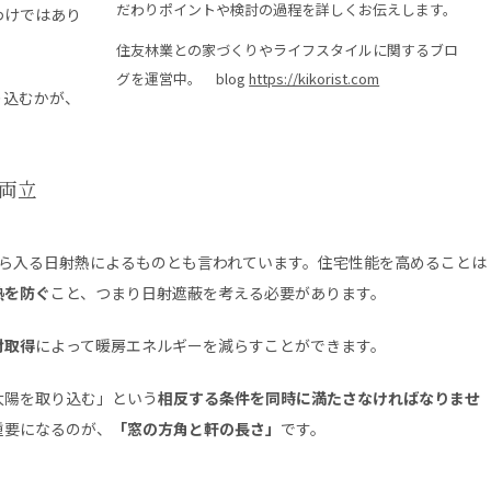
だわりポイントや検討の過程を詳しくお伝えします。
わけではあり
住友林業との家づくりやライフスタイルに関するブロ
グを運営中。 blog
https://kikorist.com
り込むかが、
。
両立
から入る日射熱によるものとも言われています。住宅性能を高めることは
熱を防ぐ
こと、つまり日射遮蔽を考える必要があります。
射取得
によって暖房エネルギーを減らすことができます。
太陽を取り込む」という
相反する条件を同時に満たさなければなりませ
重要になるのが、
「窓の方角と軒の長さ」
です。