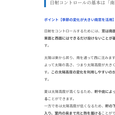
日射コントロールの基本は「南
ポイント【季節の変化が大きい南窓を活用
日射をコントロールするためには、
窓は南
東面と西面にはできるだけ設けないことが
す。
太陽は東から昇り、南を通って西に沈みま
よって太陽の高さ、つまり太陽高度が大き
す。
この太陽高度の変化を利用しやすいの
す。
夏は太陽高度が高くなるため、
軒や庇によ
る
ことができます。
一方で冬は太陽高度が低くなるため、
軒の
入り、室内の奥まで光と熱を届ける
ことが