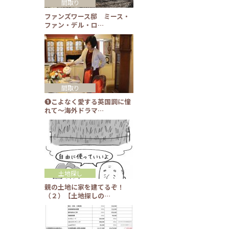
間取り
ファンズワース邸 ミース・
ファン・デル・ロ…
間取り
❶こよなく愛する英国調に憧
れて～海外ドラマ…
土地探し
親の土地に家を建てるぞ！
（２）【土地探しの…