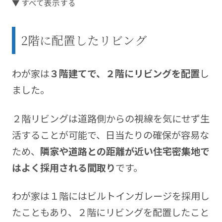
▼ すべて表示する
【マイホームへようこそ28回】
で登場した我が家の
こだわりポイントや検討の過程を詳しくお伝えしま
2階に配置したリビング
す。
住友林業との家づくりやライフスタイルに関するブ
わが家は
３階建てで、２階にリビングを配置
し
ログを運営中。 blog
https://kikorist.com
ました。
２階リビングは道路側からの視線を気にせず生
活することが可能で、日当たりの確保が容易な
ため、
隣家や道路
との距離が近い住宅密集地で
はよく採用される間取り
です。
わが家は１階にはビルトインガレージを採用し
たこともあり、２階にリビングを配置したこと