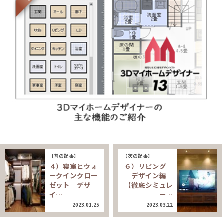
【前の記事】
【次の記事】
４）寝室とウォ
６）リビング
ークインクロー
デザイン編
ゼット デザ
【徹底シミュレ
イ…
ー…
2023.01.25
2023.03.22