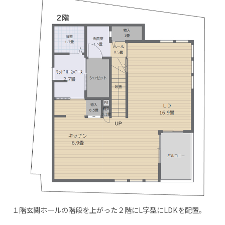
１階玄関ホールの階段を上がった２階にL字型にLDKを配置。