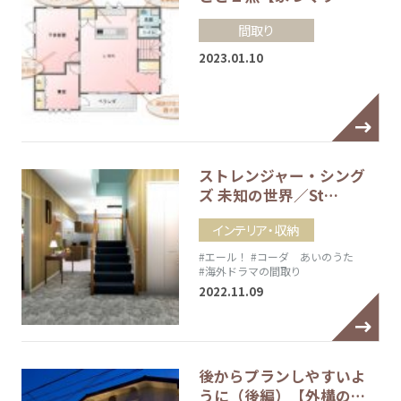
間取り
2023.01.10
ストレンジャー・シング
ズ 未知の世界／St…
インテリア・収納
#エール！
#コーダ あいのうた
#海外ドラマの間取り
2022.11.09
後からプランしやすいよ
うに（後編）【外構の…