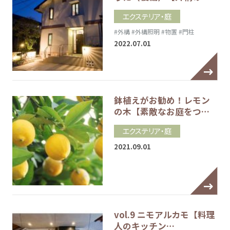
エクステリア・庭
#外構
#外構照明
#物置
#門柱
2022.07.01
鉢植えがお勧め！レモン
の木【素敵なお庭をつ…
エクステリア・庭
2021.09.01
vol.9 ニモアルカモ【料理
人のキッチン…