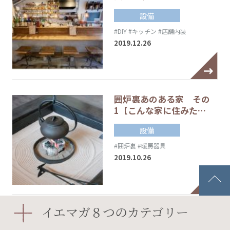
設備
#DIY
#キッチン
#店舗内装
2019.12.26
囲炉裏あのある家 その
1【こんな家に住みた…
設備
#囲炉裏
#暖房器具
2019.10.26
イエマガ８つのカテゴリー
失敗しないタイル選び
〈後編〉【タイル探訪】