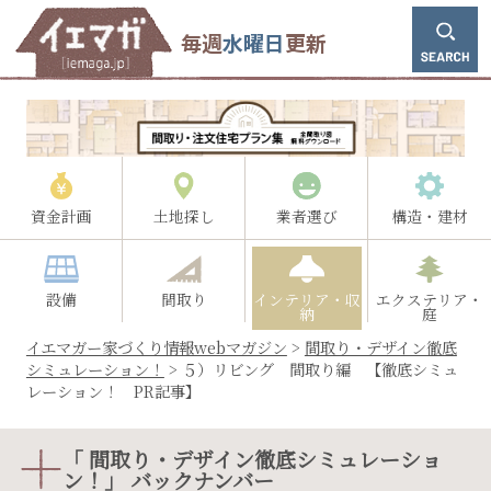
毎週
水曜日
更新
資金計画
土地探し
業者選び
構造・建材
設備
間取り
インテリア・収
エクステリア・
納
庭
イエマガー家づくり情報webマガジン
>
間取り・デザイン徹底
シミュレーション！
>
５）リビング 間取り編 【徹底シミュ
レーション！ PR記事】
「 間取り・デザイン徹底シミュレーショ
ン！」 バックナンバー