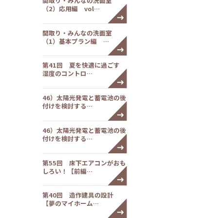
間取り・みんなの洗面室
（2）応用編 vol…
間取り・みんなの洗面室
（1）基本プラン編 …
第41回 夏を快適に過ごす
湿度のコントロ…
46）太陽光発電と蓄電池の後
付けを検討する…
46）太陽光発電と蓄電池の後
付けを検討する…
第55回 床下エアコンがおも
しろい！【前編…
第40回 造作建具の設計
【夢のマイホーム…