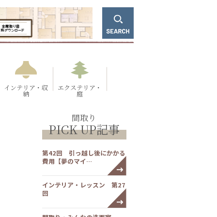
インテリア・収
エクステリア・
納
庭
間取り
PICK UP記事
第42回 引っ越し後にかかる
費用【夢のマイ…
インテリア・レッスン 第27
回