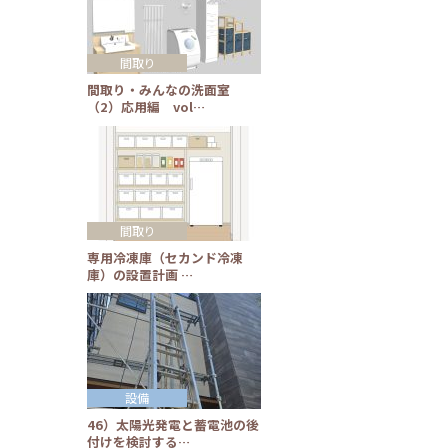
間取り
間取り・みんなの洗面室
（2）応用編 vol…
間取り
専用冷凍庫（セカンド冷凍
庫）の設置計画 …
設備
46）太陽光発電と蓄電池の後
付けを検討する…