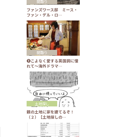
間取り
ファンズワース邸 ミース・
ファン・デル・ロ…
間取り
❶こよなく愛する英国調に憧
れて～海外ドラマ…
土地探し
親の土地に家を建てるぞ！
（２）【土地探しの…