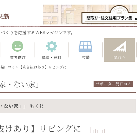
更新
づくりを応援するWEBマガジンです。
業者選び
構造・建材
設備
間取り
ー発口コミ
>
【吹き抜けあり】リビングに
家・ない家」
サポーター発口コミ
・ない家」」 もくじ
抜けあり】リビングに