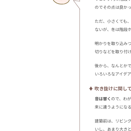
のでその点は良か
ただ、小さくても
ないが、冬は階段
明かりを取り込み
切りなどを取り付
後から、なんとか
いろいろなアイデ
♦ 吹き抜けに関し
音は響く
ので、わ
来に違うようにな
建築前は、リビン
いし、あまり大き