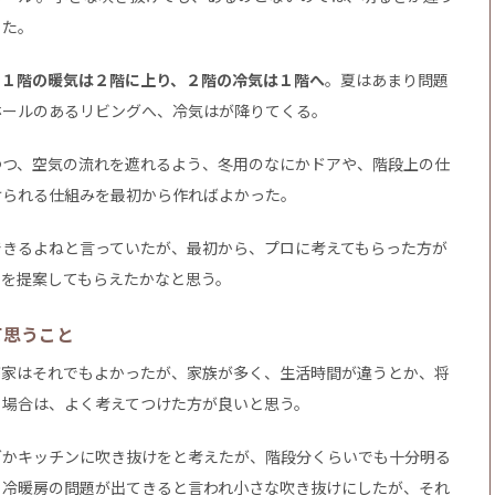
った。
、
１階の暖気は２階に上り、２階の冷気は１階へ
。夏はあまり問題
ホールのあるリビングへ、冷気はが降りてくる。
つつ、空気の流れを遮れるよう、冬用のなにかドアや、階段上の仕
けられる仕組みを最初から作ればよかった。
できるよねと言っていたが、最初から、プロに考えてもらった方が
アを提案してもらえたかなと思う。
て思うこと
が家はそれでもよかったが、家族が多く、生活時間が違うとか、将
る場合は、よく考えてつけた方が良いと思う。
グかキッチンに吹き抜けをと考えたが、階段分くらいでも十分明る
と冷暖房の問題が出てきると言われ小さな吹き抜けにしたが、それ