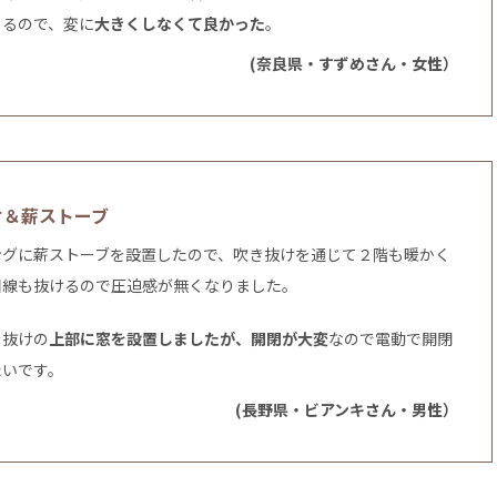
くるので、変に
大きくしなくて良かった
。
(奈良県・すずめさん・女性）
け＆薪ストーブ
ングに薪ストーブを設置したので、吹き抜けを通じて２階も暖かく
目線も抜けるので圧迫感が無くなりました。
き抜けの
上部に窓を設置しましたが、開閉が大変
なので電動で開閉
たいです。
(長野県・ビアンキさん・男性）