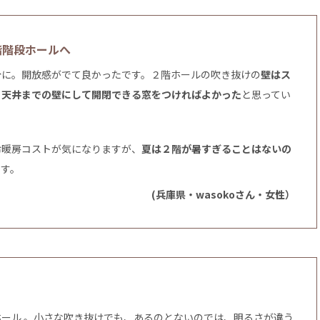
階階段ホールへ
分に。開放感がでて良かったです。２階ホールの吹き抜けの
壁はス
、天井までの壁にして開閉できる窓をつければよかった
と思ってい
冷暖房コストが気になりますが、
夏は２階が暑すぎることはないの
です。
(兵庫県・wasokoさん・女性）
ール 。小さな吹き抜けでも、あるのとないのでは、明るさが違う