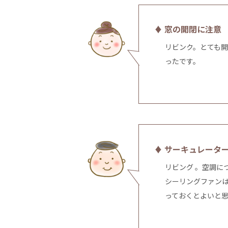
♦ 窓の開閉に注意
リビンク。とても
ったです。
♦ サーキュレータ
リビング 。空調に
シーリングファン
っておくとよいと