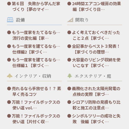
第６回 失敗から学んだ家
24時間エアコン暖房の効果
づくり【夢のマイ…
編【家づくり日…
設備
間取り
もう一度家をたてるなら…
よく考えておくべきだった
流行の変化編【家…
こと２点【家づく…
もう一度家を建てるなら…
全記事からベスト３発表！
仕様編2【家づく…
【家づくりの理想…
もう一度家を建てるなら…
大容量のリビング収納を使
仕様編１【家づく…
いこなす【家づく…
インテリア・収納
エクステリア・庭
売れるなら手放せる！？ 素
義務化された太陽光発電の
早く売るコツ
点検の実際【家づ…
万能！ファイルボックスの
シロアリ防除の見積もり比
使い道 vol.…
較と施工の注意点…
万能！ファイルボックスの
シンボルツリーの成功と失
使い道【片付く収…
敗 後編【家づく…