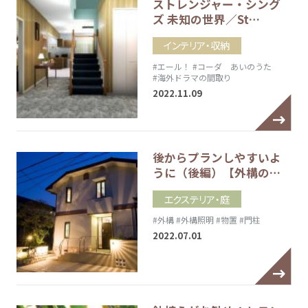
ストレンジャー・シング
ズ 未知の世界／St…
インテリア・収納
#エール！
#コーダ あいのうた
#海外ドラマの間取り
2022.11.09
後からプランしやすいよ
うに（後編）【外構の…
エクステリア・庭
#外構
#外構照明
#物置
#門柱
2022.07.01