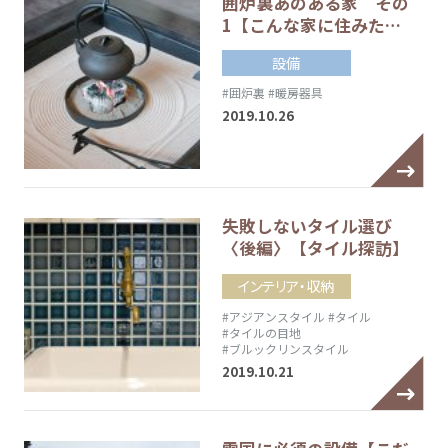
囲炉裏あのある家 その
1【こんな家に住みた…
設備
#囲炉裏
#暖房器具
2019.10.26
失敗しないタイル選び
〈後編〉【タイル探訪】
インテリア・収納
#アジアンスタイル
#タイル
#タイルの目地
#ブルックリンスタイル
2019.10.21