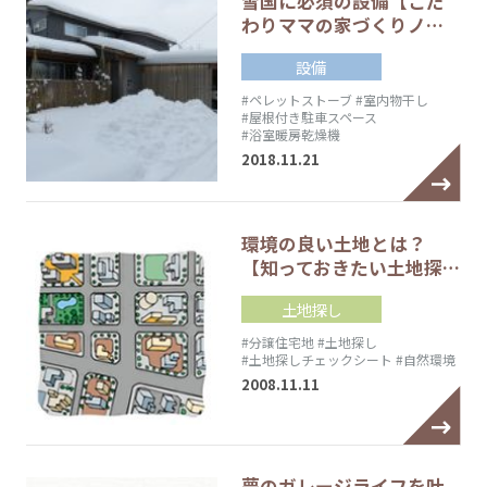
雪国に必須の設備【こだ
わりママの家づくりノ…
設備
#ペレットストーブ
#室内物干し
#屋根付き駐車スペース
#浴室暖房乾燥機
2018.11.21
環境の良い土地とは？
【知っておきたい土地探…
土地探し
#分譲住宅地
#土地探し
#土地探しチェックシート
#自然環境
2008.11.11
夢のガレージライフを叶