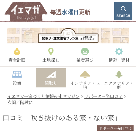
毎週
水曜日
更新
資金計画
土地探し
業者選び
構造・建材
設備
間取り
インテリア・収
エクステリア・
納
庭
イエマガー家づくり情報webマガジン
>
サポーター発口コミ
>
玄関／階段に
口コミ「吹き抜けのある家・ない家」
サポーター発口コミ