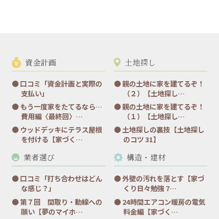
資金計画
土地探し
口コミ「資金計画と実際の
親の土地に家を建てるぞ！
支払い」
（２）【土地探し…
もう一度家をたてるなら…
親の土地に家を建てるぞ！
費用編〈最終回〉…
（１）【土地探し…
ウッドデッキにテラス屋根
土地探しの裏技【土地探し
を付ける【家づく…
のコツ 31】
業者選び
構造・建材
口コミ「打ち合わせはどん
外壁の汚れを落とす【家づ
な感じ？」
くり日々勉強 7…
第７回 間取り・動線への
24時間エアコン暖房の電気
願い【夢のマイホ…
料金編【家づく…