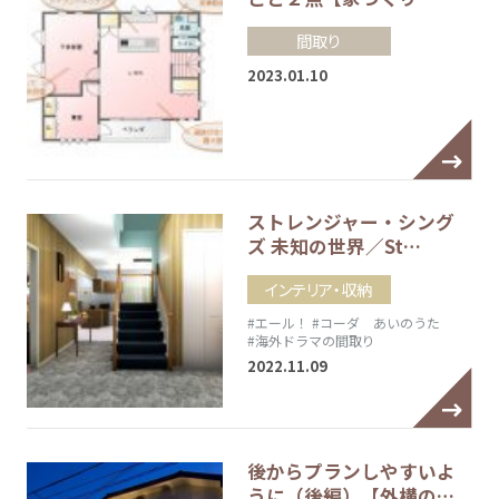
間取り
2023.01.10
ストレンジャー・シング
ズ 未知の世界／St…
インテリア・収納
#エール！
#コーダ あいのうた
#海外ドラマの間取り
2022.11.09
後からプランしやすいよ
うに（後編）【外構の…