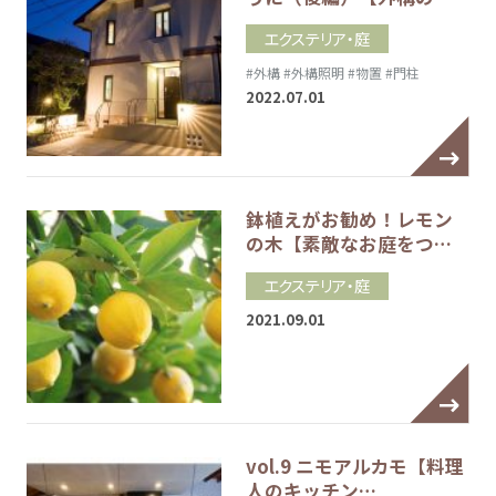
エクステリア・庭
#外構
#外構照明
#物置
#門柱
2022.07.01
鉢植えがお勧め！レモン
の木【素敵なお庭をつ…
エクステリア・庭
2021.09.01
vol.9 ニモアルカモ【料理
人のキッチン…