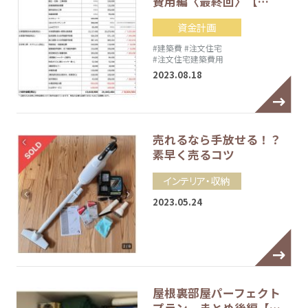
費用編〈最終回〉【…
資金計画
#建築費
#注文住宅
#注文住宅建築費用
2023.08.18
売れるなら手放せる！？
素早く売るコツ
インテリア・収納
2023.05.24
屋根裏部屋パーフェクト
プラン まとめ後編【…