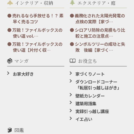
インテリア・収納
エクステリア・庭
売れるなら手放せる！？ 素
義務化された太陽光発電の
早く売るコツ
点検の実際【家づ…
万能！ファイルボックスの
シロアリ防除の見積もり比
使い道 vol.…
較と施工の注意点…
万能！ファイルボックスの
シンボルツリーの成功と失
使い道【片付く収…
敗 後編【家づく…
マンガ
お役立ち
お家大好き
家づくりノート
ダウンロードコーナー
「転居引っ越しはがき」
壁紙カレンダー
建築用語集
実録引っ越し講座
イエ占い
図鑑