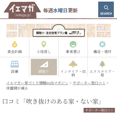
毎週
水曜日
更新
資金計画
土地探し
業者選び
構造・建材
設備
間取り
インテリア・収
エクステリア・
納
庭
イエマガー家づくり情報webマガジン
>
サポーター発口コミ
>
床面積が減る
口コミ「吹き抜けのある家・ない家」
サポーター発口コミ