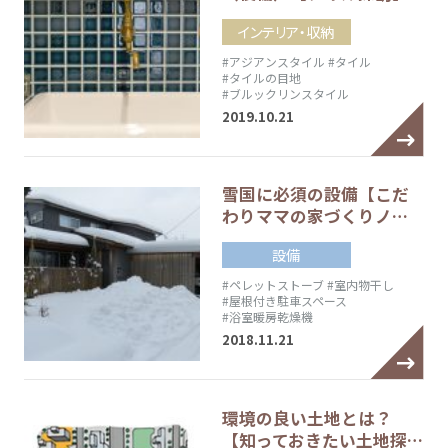
インテリア・収納
#アジアンスタイル
#タイル
#タイルの目地
#ブルックリンスタイル
2019.10.21
雪国に必須の設備【こだ
わりママの家づくりノ…
設備
#ペレットストーブ
#室内物干し
#屋根付き駐車スペース
#浴室暖房乾燥機
2018.11.21
環境の良い土地とは？
【知っておきたい土地探…