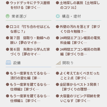
ウッドデッキにテラス屋根
土地探しの裏技【土地探し
を付ける【家づく…
のコツ 31】
業者選び
構造・建材
口コミ「打ち合わせはどん
外壁の汚れを落とす【家づ
な感じ？」
くり日々勉強 7…
第７回 間取り・動線への
24時間エアコン暖房の電気
願い【夢のマイホ…
料金編【家づく…
第６回 失敗から学んだ家
24時間エアコン暖房の効果
づくり【夢のマイ…
編【家づくり日…
設備
間取り
もう一度家をたてるなら…
よく考えておくべきだった
流行の変化編【家…
こと２点【家づく…
もう一度家を建てるなら…
全記事からベスト３発表！
仕様編2【家づく…
【家づくりの理想…
もう一度家を建てるなら…
大容量のリビング収納を使
仕様編１【家づく…
いこなす【家づく…