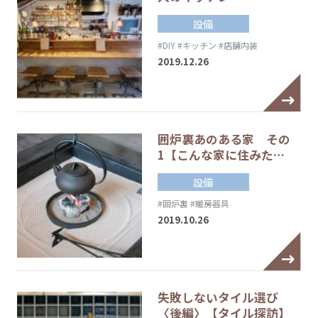
設備
#DIY
#キッチン
#店舗内装
2019.12.26
囲炉裏あのある家 その
1【こんな家に住みた…
設備
#囲炉裏
#暖房器具
2019.10.26
失敗しないタイル選び
〈後編〉【タイル探訪】