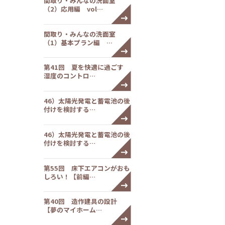
間取り・みんなの洗面室
（2）応用編 vol…
間取り・みんなの洗面室
（1）基本プラン編 …
第41回 夏を快適に過ごす
湿度のコントロ…
46）太陽光発電と蓄電池の後
付けを検討する…
46）太陽光発電と蓄電池の後
付けを検討する…
第55回 床下エアコンがおも
しろい！【前編…
第40回 造作建具の設計
【夢のマイホーム…