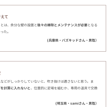
考えて
ことは、余分な壁の設置と
後々の掃除とメンテナンスが必要
となる
かった。
(兵庫県・バズキッドさん・男性）
変
れなどがしっかりしていないと、吹き抜けは適さないと思う。ま
どを計算に入れないと
、位置的に足場を組むか、専用の道具で交換
(埼玉県・samiさん・男性）