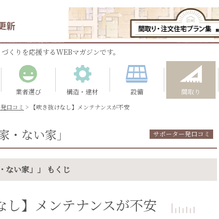
更新
づくりを応援するWEBマガジンです。
業者選び
構造・建材
設備
間取り
ー発口コミ
>
【吹き抜けなし】メンテナンスが不安
家・ない家」
サポーター発口コミ
・ない家」」 もくじ
なし】メンテナンスが不安