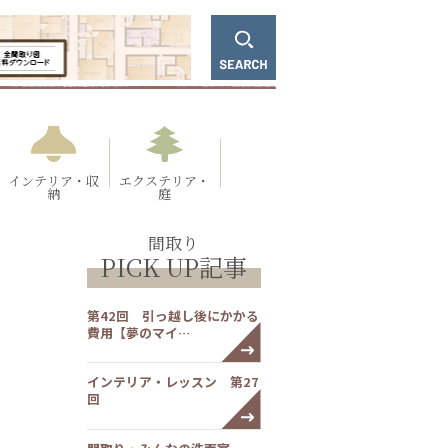
インテリア・収
エクステリア・
納
庭
間取り
PICK UP記事
第42回 引っ越し後にかかる
費用【夢のマイ…
インテリア・レッスン 第27
回