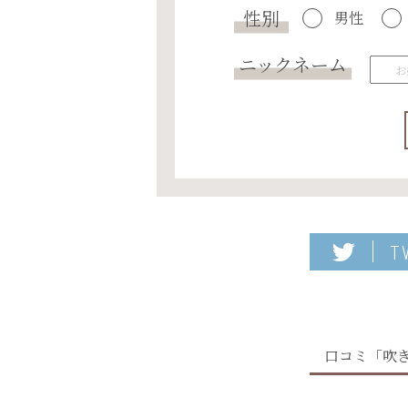
性別
男性
ニックネーム
T
口コミ「吹