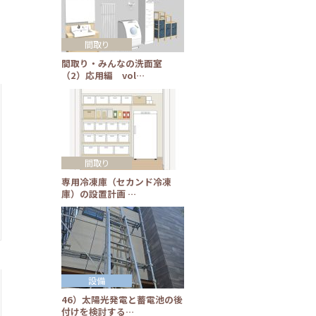
間取り
間取り・みんなの洗面室
（2）応用編 vol…
間取り
専用冷凍庫（セカンド冷凍
庫）の設置計画 …
設備
46）太陽光発電と蓄電池の後
付けを検討する…