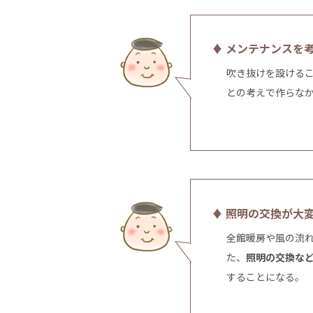
♦ メンテナンスを
吹き抜けを設ける
との考えで作らな
♦ 照明の交換が大
全館暖房や風の流
た、
照明の交換な
することになる。