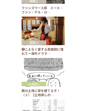
間取り
ファンズワース邸 ミース・
ファン・デル・ロ…
間取り
❶こよなく愛する英国調に憧
れて～海外ドラマ…
土地探し
親の土地に家を建てるぞ！
（２）【土地探しの…