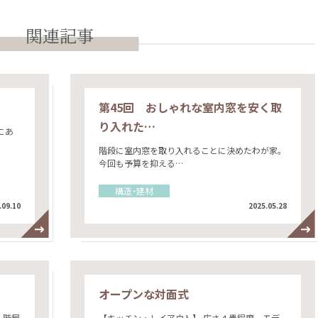
関連記事
第45回 おしゃれな室内窓を安く取
り入れた…
にあ
階段に室内窓を取り入れることに決めたわが家。
今回も予算を抑える…
構造・建材
.09.10
2025.05.28
オープンな対面式
１階屋
【キッチン・レイアウト】 広さ４畳程度。モデ