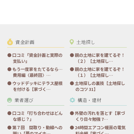
資金計画
土地探し
口コミ「資金計画と実際の
親の土地に家を建てるぞ！
支払い」
（２）【土地探し…
もう一度家をたてるなら…
親の土地に家を建てるぞ！
費用編〈最終回〉…
（１）【土地探し…
ウッドデッキにテラス屋根
土地探しの裏技【土地探し
を付ける【家づく…
のコツ 31】
業者選び
構造・建材
口コミ「打ち合わせはどん
外壁の汚れを落とす【家づ
な感じ？」
くり日々勉強 7…
第７回 間取り・動線への
24時間エアコン暖房の電気
願い【夢のマイホ…
料金編【家づく…