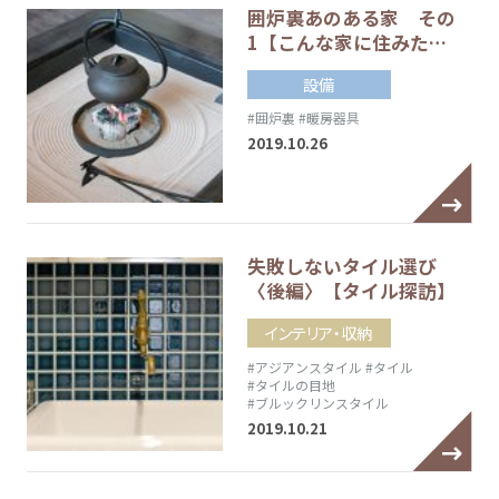
囲炉裏あのある家 その
1【こんな家に住みた…
設備
#囲炉裏
#暖房器具
2019.10.26
失敗しないタイル選び
〈後編〉【タイル探訪】
インテリア・収納
#アジアンスタイル
#タイル
#タイルの目地
#ブルックリンスタイル
2019.10.21