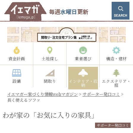
毎週
水曜日
更新
資金計画
土地探し
業者選び
構造・建材
設備
間取り
インテリア・収
エクステリア・
納
庭
イエマガー家づくり情報webマガジン
>
サポーター発口コミ
>
長く使えるソファ
わが家の「お気に入りの家具」
サポーター発口コミ