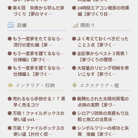
第６回 失敗から学んだ家
24時間エアコン暖房の効果
づくり【夢のマイ…
編【家づくり日…
設備
間取り
もう一度家をたてるなら…
よく考えておくべきだった
流行の変化編【家…
こと２点【家づく…
もう一度家を建てるなら…
全記事からベスト３発表！
仕様編2【家づく…
【家づくりの理想…
もう一度家を建てるなら…
大容量のリビング収納を使
仕様編１【家づく…
いこなす【家づく…
インテリア・収納
エクステリア・庭
売れるなら手放せる！？ 素
義務化された太陽光発電の
早く売るコツ
点検の実際【家づ…
万能！ファイルボックスの
シロアリ防除の見積もり比
使い道 vol.…
較と施工の注意点…
万能！ファイルボックスの
シンボルツリーの成功と失
使い道【片付く収…
敗 後編【家づく…