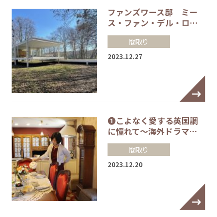
ファンズワース邸 ミー
ス・ファン・デル・ロ…
間取り
2023.12.27
❶こよなく愛する英国調
に憧れて～海外ドラマ…
間取り
2023.12.20