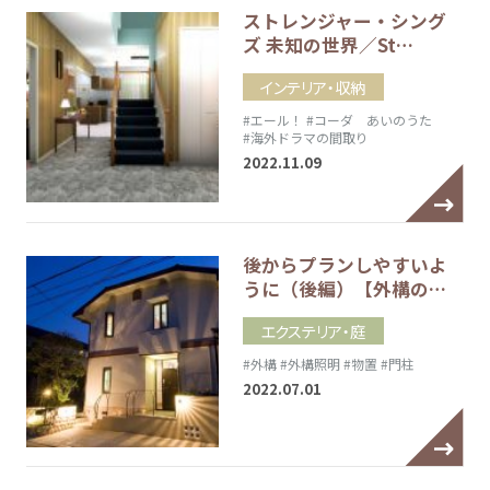
ストレンジャー・シング
ズ 未知の世界／St…
インテリア・収納
#エール！
#コーダ あいのうた
#海外ドラマの間取り
2022.11.09
後からプランしやすいよ
うに（後編）【外構の…
エクステリア・庭
#外構
#外構照明
#物置
#門柱
2022.07.01