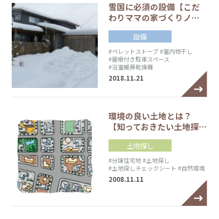
雪国に必須の設備【こだ
わりママの家づくりノ…
設備
#ペレットストーブ
#室内物干し
#屋根付き駐車スペース
#浴室暖房乾燥機
2018.11.21
環境の良い土地とは？
【知っておきたい土地探…
土地探し
#分譲住宅地
#土地探し
#土地探しチェックシート
#自然環境
2008.11.11