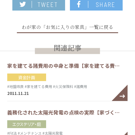
TWEET
SHARE
わが家の「お気に入りの家具」一覧に戻る
関連記事
家を建てる諸費用の中身と準備【家を建てる費…
資金計画
#地盤改良
#家を建てる費用
#火災保険料
#諸費用
2011.11.21
義務化された太陽光発電の点検の実際【家づく…
エクステリア・庭
#Fit法
#メンテナンス
#太陽光発電