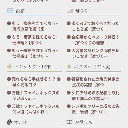
づくり【夢のマイ…
編【家づくり日…
設備
間取り
もう一度家をたてるなら…
よく考えておくべきだった
流行の変化編【家…
こと２点【家づく…
もう一度家を建てるなら…
全記事からベスト３発表！
仕様編2【家づく…
【家づくりの理想…
もう一度家を建てるなら…
大容量のリビング収納を使
仕様編１【家づく…
いこなす【家づく…
インテリア・収納
エクステリア・庭
売れるなら手放せる！？ 素
義務化された太陽光発電の
早く売るコツ
点検の実際【家づ…
万能！ファイルボックスの
シロアリ防除の見積もり比
使い道 vol.…
較と施工の注意点…
万能！ファイルボックスの
シンボルツリーの成功と失
使い道【片付く収…
敗 後編【家づく…
マンガ
お役立ち