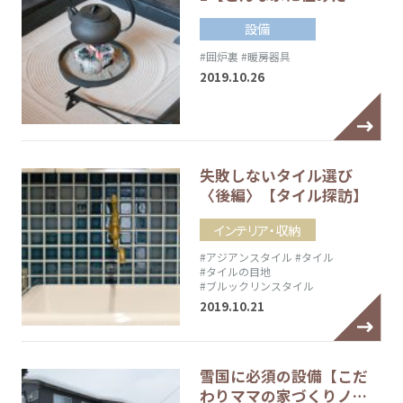
設備
#囲炉裏
#暖房器具
2019.10.26
失敗しないタイル選び
〈後編〉【タイル探訪】
インテリア・収納
#アジアンスタイル
#タイル
#タイルの目地
#ブルックリンスタイル
2019.10.21
雪国に必須の設備【こだ
わりママの家づくりノ…