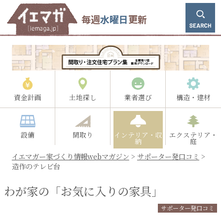
毎週
水曜日
更新
資金計画
土地探し
業者選び
構造・建材
設備
間取り
インテリア・収
エクステリア・
納
庭
イエマガー家づくり情報webマガジン
>
サポーター発口コミ
>
造作のテレビ台
わが家の「お気に入りの家具」
サポーター発口コミ