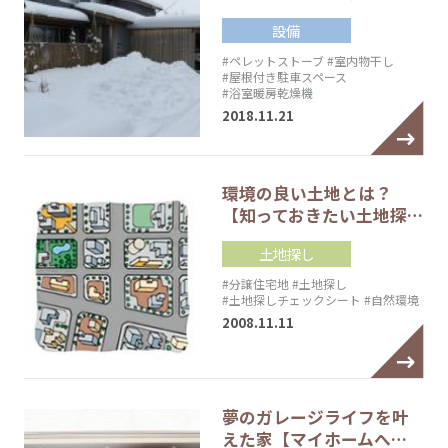
設備
#ペレットストーブ
#室内物干し
#屋根付き駐車スペース
#浴室暖房乾燥機
2018.11.21
環境の良い土地とは？
【知っておきたい土地探…
土地探し
#分譲住宅地
#土地探し
#土地探しチェックシート
#自然環境
2008.11.11
夢のガレージライフを叶
えた家【マイホームへ…