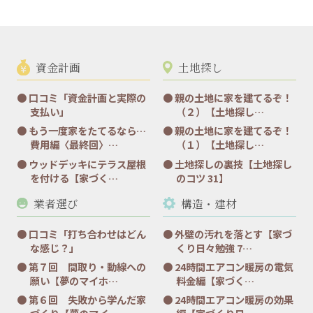
資金計画
土地探し
口コミ「資金計画と実際の
親の土地に家を建てるぞ！
支払い」
（２）【土地探し…
もう一度家をたてるなら…
親の土地に家を建てるぞ！
費用編〈最終回〉…
（１）【土地探し…
ウッドデッキにテラス屋根
土地探しの裏技【土地探し
を付ける【家づく…
のコツ 31】
業者選び
構造・建材
口コミ「打ち合わせはどん
外壁の汚れを落とす【家づ
な感じ？」
くり日々勉強 7…
第７回 間取り・動線への
24時間エアコン暖房の電気
願い【夢のマイホ…
料金編【家づく…
第６回 失敗から学んだ家
24時間エアコン暖房の効果