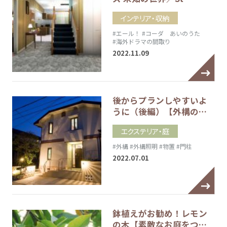
インテリア・収納
#エール！
#コーダ あいのうた
#海外ドラマの間取り
2022.11.09
後からプランしやすいよ
うに（後編）【外構の…
エクステリア・庭
#外構
#外構照明
#物置
#門柱
2022.07.01
鉢植えがお勧め！レモン
の木【素敵なお庭をつ…