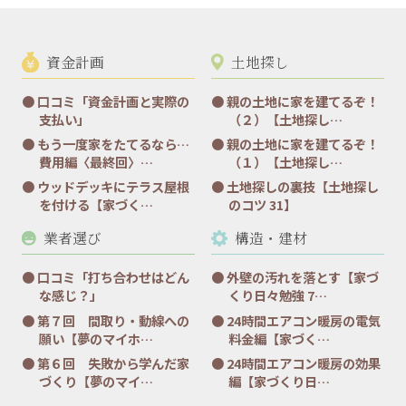
資金計画
土地探し
口コミ「資金計画と実際の
親の土地に家を建てるぞ！
支払い」
（２）【土地探し…
もう一度家をたてるなら…
親の土地に家を建てるぞ！
費用編〈最終回〉…
（１）【土地探し…
ウッドデッキにテラス屋根
土地探しの裏技【土地探し
を付ける【家づく…
のコツ 31】
業者選び
構造・建材
口コミ「打ち合わせはどん
外壁の汚れを落とす【家づ
な感じ？」
くり日々勉強 7…
第７回 間取り・動線への
24時間エアコン暖房の電気
願い【夢のマイホ…
料金編【家づく…
第６回 失敗から学んだ家
24時間エアコン暖房の効果
づくり【夢のマイ…
編【家づくり日…