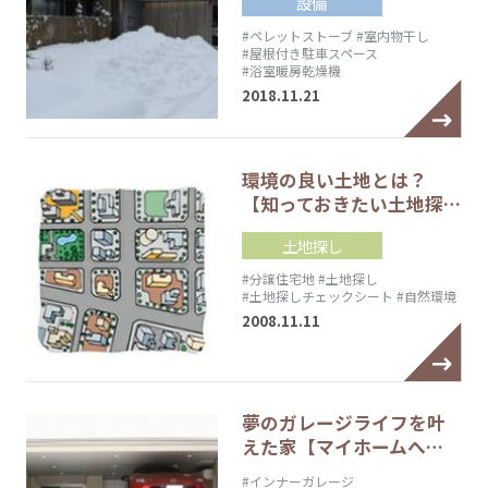
設備
#ペレットストーブ
#室内物干し
#屋根付き駐車スペース
#浴室暖房乾燥機
2018.11.21
環境の良い土地とは？
【知っておきたい土地探…
土地探し
#分譲住宅地
#土地探し
#土地探しチェックシート
#自然環境
2008.11.11
夢のガレージライフを叶
えた家【マイホームへ…
#インナーガレージ