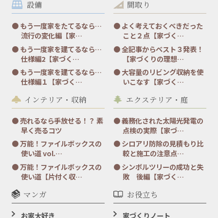
設備
間取り
もう一度家をたてるなら…
よく考えておくべきだった
流行の変化編【家…
こと２点【家づく…
もう一度家を建てるなら…
全記事からベスト３発表！
仕様編2【家づく…
【家づくりの理想…
もう一度家を建てるなら…
大容量のリビング収納を使
仕様編１【家づく…
いこなす【家づく…
インテリア・収納
エクステリア・庭
売れるなら手放せる！？ 素
義務化された太陽光発電の
早く売るコツ
点検の実際【家づ…
万能！ファイルボックスの
シロアリ防除の見積もり比
使い道 vol.…
較と施工の注意点…
万能！ファイルボックスの
シンボルツリーの成功と失
使い道【片付く収…
敗 後編【家づく…
マンガ
お役立ち
お家大好き
家づくりノート