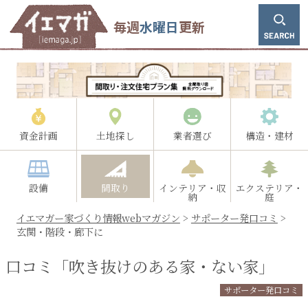
毎週
水曜日
更新
資金計画
土地探し
業者選び
構造・建材
設備
間取り
インテリア・収
エクステリア・
納
庭
イエマガー家づくり情報webマガジン
>
サポーター発口コミ
>
玄関・階段・廊下に
口コミ「吹き抜けのある家・ない家」
サポーター発口コミ