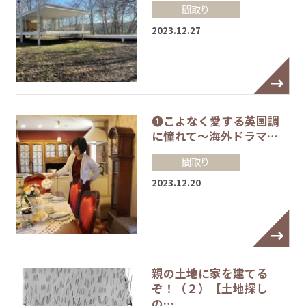
間取り
2023.12.27
❶こよなく愛する英国調
に憧れて～海外ドラマ…
間取り
2023.12.20
親の土地に家を建てる
ぞ！（２）【土地探し
の…