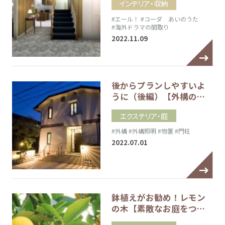
インテリア・収納
#エール！
#コーダ あいのうた
#海外ドラマの間取り
2022.11.09
後からプランしやすいよ
うに（後編）【外構の…
エクステリア・庭
#外構
#外構照明
#物置
#門柱
2022.07.01
鉢植えがお勧め！レモン
の木【素敵なお庭をつ…