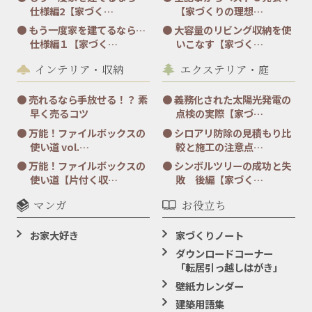
仕様編2【家づく…
【家づくりの理想…
もう一度家を建てるなら…
大容量のリビング収納を使
仕様編１【家づく…
いこなす【家づく…
インテリア・収納
エクステリア・庭
売れるなら手放せる！？ 素
義務化された太陽光発電の
早く売るコツ
点検の実際【家づ…
万能！ファイルボックスの
シロアリ防除の見積もり比
使い道 vol.…
較と施工の注意点…
万能！ファイルボックスの
シンボルツリーの成功と失
使い道【片付く収…
敗 後編【家づく…
マンガ
お役立ち
お家大好き
家づくりノート
ダウンロードコーナー
「転居引っ越しはがき」
壁紙カレンダー
建築用語集