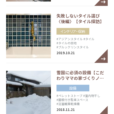
失敗しないタイル選び
〈後編〉【タイル探訪】
インテリア・収納
#アジアンスタイル
#タイル
#タイルの目地
#ブルックリンスタイル
2019.10.21
雪国に必須の設備【こだ
わりママの家づくりノ…
設備
#ペレットストーブ
#室内物干し
#屋根付き駐車スペース
#浴室暖房乾燥機
2018.11.21