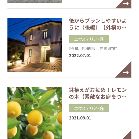
後からプランしやすいよ
うに（後編）【外構の…
エクステリア・庭
#外構
#外構照明
#物置
#門柱
2022.07.01
鉢植えがお勧め！レモン
の木【素敵なお庭をつ…
エクステリア・庭
2021.09.01