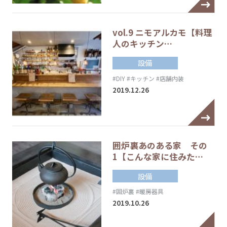
vol.9 ニモアルカモ【料理
人のキッチン…
設備
#DIY
#キッチン
#店舗内装
2019.12.26
囲炉裏あのある家 その
1【こんな家に住みた…
設備
#囲炉裏
#暖房器具
2019.10.26