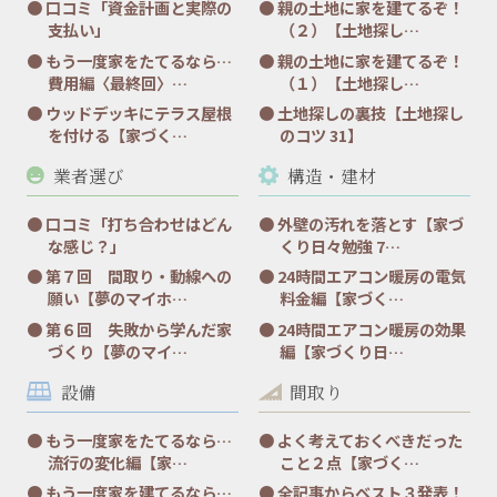
口コミ「資金計画と実際の
親の土地に家を建てるぞ！
支払い」
（２）【土地探し…
もう一度家をたてるなら…
親の土地に家を建てるぞ！
費用編〈最終回〉…
（１）【土地探し…
ウッドデッキにテラス屋根
土地探しの裏技【土地探し
を付ける【家づく…
のコツ 31】
業者選び
構造・建材
口コミ「打ち合わせはどん
外壁の汚れを落とす【家づ
な感じ？」
くり日々勉強 7…
第７回 間取り・動線への
24時間エアコン暖房の電気
願い【夢のマイホ…
料金編【家づく…
第６回 失敗から学んだ家
24時間エアコン暖房の効果
づくり【夢のマイ…
編【家づくり日…
設備
間取り
もう一度家をたてるなら…
よく考えておくべきだった
流行の変化編【家…
こと２点【家づく…
もう一度家を建てるなら…
全記事からベスト３発表！