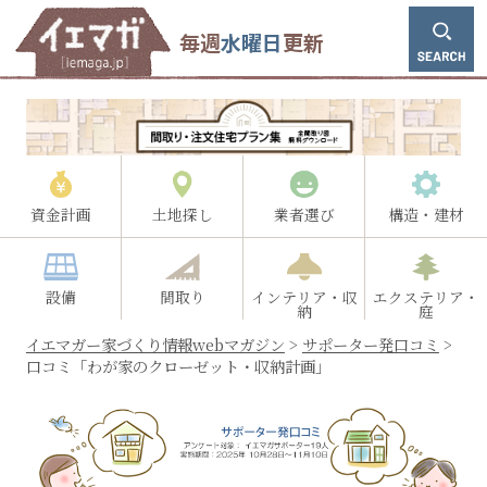
毎週
水曜日
更新
資金計画
土地探し
業者選び
構造・建材
設備
間取り
インテリア・収
エクステリア・
納
庭
イエマガー家づくり情報webマガジン
>
サポーター発口コミ
>
口コミ「わが家のクローゼット・収納計画」