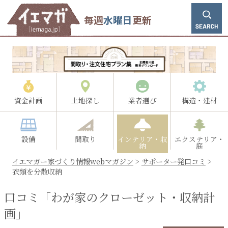
毎週
水曜日
更新
資金計画
土地探し
業者選び
構造・建材
設備
間取り
インテリア・収
エクステリア・
納
庭
イエマガー家づくり情報webマガジン
>
サポーター発口コミ
>
衣類を分散収納
口コミ「わが家のクローゼット・収納計
画」