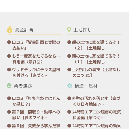
資金計画
土地探し
口コミ「資金計画と実際の
親の土地に家を建てるぞ！
支払い」
（２）【土地探し…
もう一度家をたてるなら…
親の土地に家を建てるぞ！
費用編〈最終回〉…
（１）【土地探し…
ウッドデッキにテラス屋根
土地探しの裏技【土地探し
を付ける【家づく…
のコツ 31】
業者選び
構造・建材
口コミ「打ち合わせはどん
外壁の汚れを落とす【家づ
な感じ？」
くり日々勉強 7…
第７回 間取り・動線への
24時間エアコン暖房の電気
願い【夢のマイホ…
料金編【家づく…
第６回 失敗から学んだ家
24時間エアコン暖房の効果