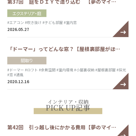
第37回 庭をＤＩＹで造り込む 【夢のマイ…
エクステリア・庭
#エアコン
#吹き抜け
#子ども部屋
#室内窓
2026.05.27
「ドーマー」ってどんな窓？【屋根裏部屋がほ…
間取り
#ドーマー
#ロフト
#余剰空間
#室内環境
#小屋裏収納
#屋根裏部屋
#採光
#窓
#通風
2020.12.16
インテリア・収納
PICK UP記事
第42回 引っ越し後にかかる費用【夢のマイ…