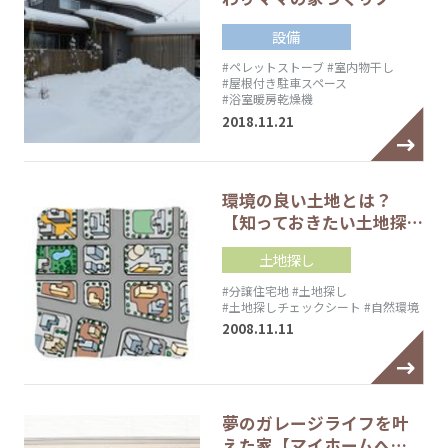
設備
#ペレットストーブ
#室内物干し
#屋根付き駐車スペース
#浴室暖房乾燥機
2018.11.21
環境の良い土地とは？
【知っておきたい土地探…
土地探し
#分譲住宅地
#土地探し
#土地探しチェックシート
#自然環境
2008.11.11
夢のガレージライフを叶
えた家【マイホームへ…