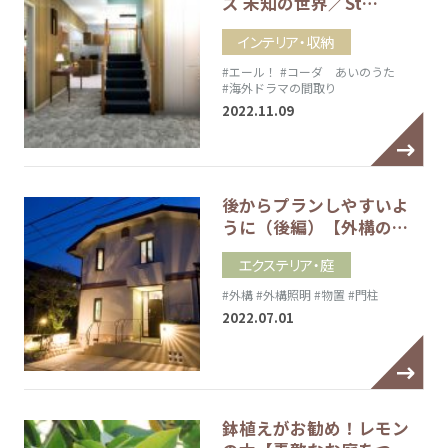
ズ 未知の世界／St…
インテリア・収納
#エール！
#コーダ あいのうた
#海外ドラマの間取り
2022.11.09
後からプランしやすいよ
うに（後編）【外構の…
エクステリア・庭
#外構
#外構照明
#物置
#門柱
2022.07.01
鉢植えがお勧め！レモン