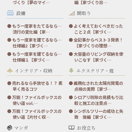
づくり【夢のマイ…
編【家づくり日…
設備
間取り
もう一度家をたてるなら…
よく考えておくべきだった
流行の変化編【家…
こと２点【家づく…
もう一度家を建てるなら…
全記事からベスト３発表！
仕様編2【家づく…
【家づくりの理想…
もう一度家を建てるなら…
大容量のリビング収納を使
仕様編１【家づく…
いこなす【家づく…
インテリア・収納
エクステリア・庭
売れるなら手放せる！？ 素
義務化された太陽光発電の
早く売るコツ
点検の実際【家づ…
万能！ファイルボックスの
シロアリ防除の見積もり比
使い道 vol.…
較と施工の注意点…
万能！ファイルボックスの
シンボルツリーの成功と失
使い道【片付く収…
敗 後編【家づく…
マンガ
お役立ち