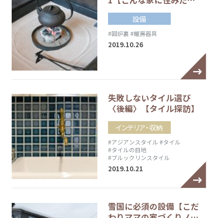
1【こんな家に住みた…
設備
#囲炉裏
#暖房器具
2019.10.26
失敗しないタイル選び
〈後編〉【タイル探訪】
インテリア・収納
#アジアンスタイル
#タイル
#タイルの目地
#ブルックリンスタイル
2019.10.21
雪国に必須の設備【こだ
わりママの家づくりノ…