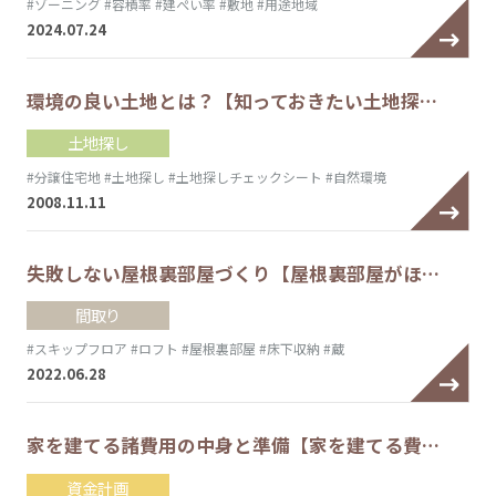
#ゾーニング
#容積率
#建ぺい率
#敷地
#用途地域
2024.07.24
環境の良い土地とは？【知っておきたい土地探…
土地探し
#分譲住宅地
#土地探し
#土地探しチェックシート
#自然環境
2008.11.11
失敗しない屋根裏部屋づくり【屋根裏部屋がほ…
間取り
#スキップフロア
#ロフト
#屋根裏部屋
#床下収納
#蔵
2022.06.28
家を建てる諸費用の中身と準備【家を建てる費…
資金計画