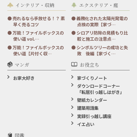
インテリア・収納
エクステリア・庭
売れるなら手放せる！？ 素
義務化された太陽光発電の
早く売るコツ
点検の実際【家づ…
万能！ファイルボックスの
シロアリ防除の見積もり比
使い道 vol.…
較と施工の注意点…
万能！ファイルボックスの
シンボルツリーの成功と失
使い道【片付く収…
敗 後編【家づく…
マンガ
お役立ち
お家大好き
家づくりノート
ダウンロードコーナー
「転居引っ越しはがき」
壁紙カレンダー
建築用語集
実録引っ越し講座
イエ占い
図鑑