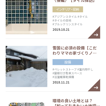
〈後編〉【タイル探訪】
インテリア・収納
#アジアンスタイル
#タイル
#タイルの目地
#ブルックリンスタイル
2019.10.21
雪国に必須の設備【こだ
わりママの家づくりノ…
設備
#ペレットストーブ
#室内物干し
#屋根付き駐車スペース
#浴室暖房乾燥機
2018.11.21
環境の良い土地とは？
【知っておきたい土地探…