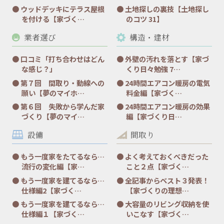
ウッドデッキにテラス屋根
土地探しの裏技【土地探し
を付ける【家づく…
のコツ 31】
業者選び
構造・建材
口コミ「打ち合わせはどん
外壁の汚れを落とす【家づ
な感じ？」
くり日々勉強 7…
第７回 間取り・動線への
24時間エアコン暖房の電気
願い【夢のマイホ…
料金編【家づく…
第６回 失敗から学んだ家
24時間エアコン暖房の効果
づくり【夢のマイ…
編【家づくり日…
設備
間取り
もう一度家をたてるなら…
よく考えておくべきだった
流行の変化編【家…
こと２点【家づく…
もう一度家を建てるなら…
全記事からベスト３発表！
仕様編2【家づく…
【家づくりの理想…
もう一度家を建てるなら…
大容量のリビング収納を使
仕様編１【家づく…
いこなす【家づく…