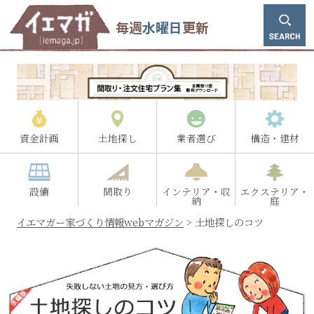
毎週
水曜日
更新
資金計画
土地探し
業者選び
構造・建材
設備
間取り
インテリア・収
エクステリア・
納
庭
イエマガー家づくり情報webマガジン
>
土地探しのコツ