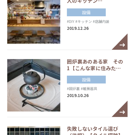
人のキッチン…
設備
#DIY
#キッチン
#店舗内装
2019.12.26
囲炉裏あのある家 その
1【こんな家に住みた…
設備
#囲炉裏
#暖房器具
2019.10.26
失敗しないタイル選び