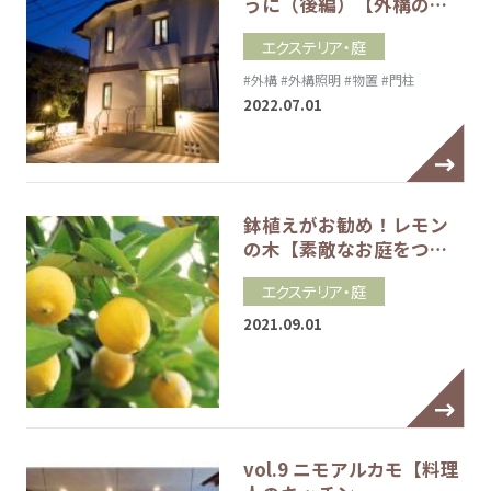
うに（後編）【外構の…
エクステリア・庭
#外構
#外構照明
#物置
#門柱
2022.07.01
鉢植えがお勧め！レモン
の木【素敵なお庭をつ…
エクステリア・庭
2021.09.01
vol.9 ニモアルカモ【料理