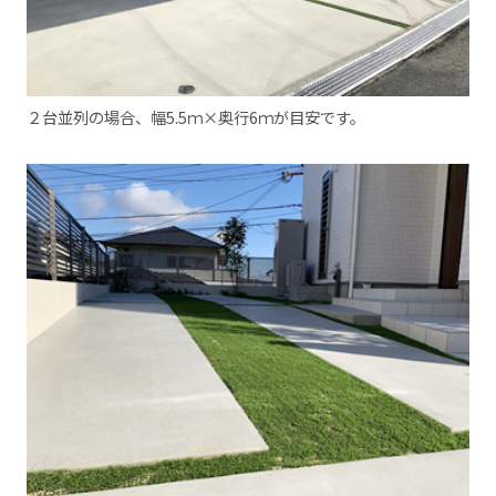
２台並列の場合、幅5.5ｍ×奥行6ｍが目安です。