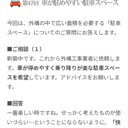
ルに合った機能的で快適なプランニングを心がけて
います。
今回は、外構の中で広い面積を必要する「駐車
一級建築施工管理技士
スペース」についてのご質問にお答えします。
二級造園施工管理技士
フラワーデザイナー
■ご相談（１）
HP
http://www.ie-niwa.com
新築中です。これから外構工事業者に依頼しま
す。
車が停めやすく乗り降りが楽な駐車スペー
スを希望
しています。アドバイスをお願いしま
す。
■回答
一番楽しい時ですね。せっかく考えたものが使
いづらい…ということにならないように、
「快