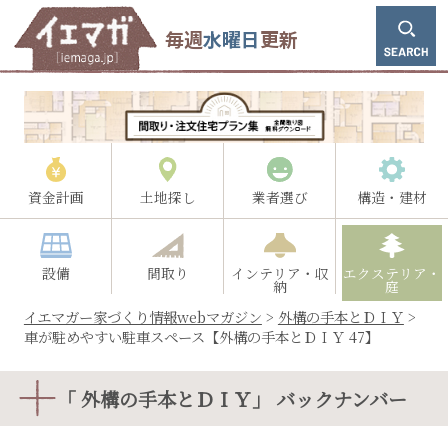
毎週
水曜日
更新
資金計画
土地探し
業者選び
構造・建材
設備
間取り
インテリア・収
エクステリア・
納
庭
イエマガー家づくり情報webマガジン
>
外構の手本とＤＩＹ
>
車が駐めやすい駐車スペース【外構の手本とＤＩＹ 47】
「 外構の手本とＤＩＹ」 バックナンバー