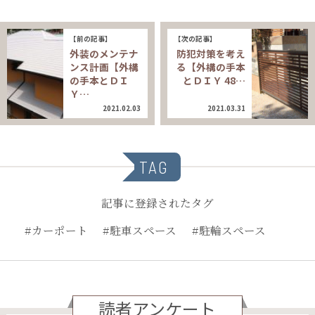
【前の記事】
【次の記事】
外装のメンテナ
防犯対策を考え
ンス計画【外構
る【外構の手本
の手本とＤＩ
とＤＩＹ 48…
Ｙ…
2021.02.03
2021.03.31
TAG
記事に登録されたタグ
#カーポート
#駐車スペース
#駐輪スペース
読者アンケート