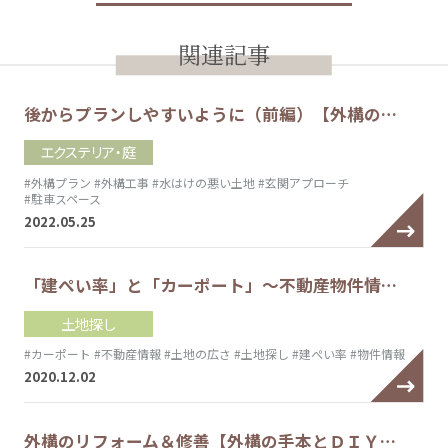
関連記事
後からプランしやすいように（前編）【外構の…
エクステリア・庭
#外構プラン
#外構工事
#水はけの悪い土地
#玄関アプローチ
#駐車スペース
2022.05.25
「建ぺい率」と「カーポート」～不動産物件情…
土地探し
#カーポート
#不動産情報
#土地の広さ
#土地探し
#建ぺい率
#物件情報
2020.12.02
外構のリフォーム＆修善【外構の手本とＤＩＹ…