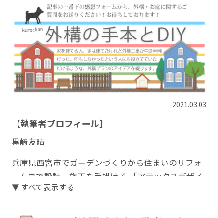
2021.03.03
【執筆者プロフィール】
黒﨑友晴
兵庫県西宮市でガーデンづくりから住まいのリフォ
ームまで設計・施工を手掛ける 「アテックスデザイ
▼ すべて表示する
ンワークス株式会社」の代表。
大切な住まいだからこそ、住まう人のライフスタイ