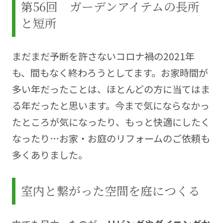
第56回 ガーデンアイテムの長所
ルに合った機能的で快適なプランニングを心がけて
と短所
います。
一級建築施工管理技士
まだまだ予断を許さないコロナ禍の2021年
二級造園施工管理技士
フラワーデザイナー
も、間もなく終わろうとしてます。お家時間が
多い年だったことは、ほとんどの方に当てはま
HP
http://www.ie-niwa.com
る年だったと思います。今まで気にならなかっ
たところが気になったり、もっと快適にしたく
なったり…お家・お庭のリフォームのご依頼も
多くありました。
室内と繋がった空間を庭につくる