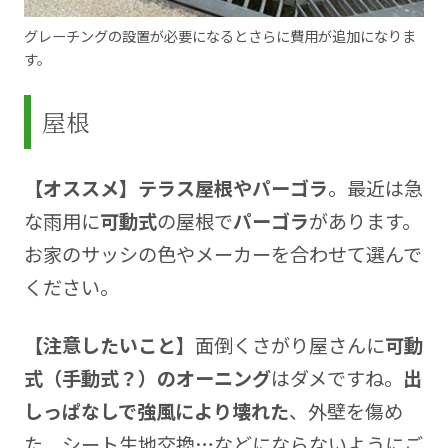
グレーチングの設置が必要になるとさらに費用が追加になりま
す。
屋根
【オススメ】テラス屋根やパーゴラ
。最近は急
な雨用に
可動式
の屋根で
パーゴラ
があります。
お家のサッシの色やメーカーを合わせて選んで
ください。
【注意したいこと】
面倒くさがり屋さんに
可動
式（手動式？）のオーニング
はダメですね。
出
しっぱなしで強風により壊れた
、外壁を傷め
た、シート生地交換…などにならないようにご