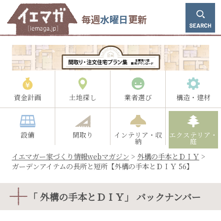
毎週
水曜日
更新
資金計画
土地探し
業者選び
構造・建材
設備
間取り
インテリア・収
エクステリア・
納
庭
イエマガー家づくり情報webマガジン
>
外構の手本とＤＩＹ
>
ガーデンアイテムの長所と短所【外構の手本とＤＩＹ 56】
「 外構の手本とＤＩＹ」 バックナンバー