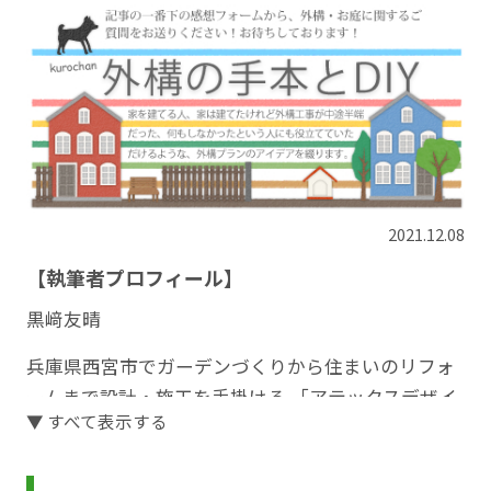
2021.12.08
【執筆者プロフィール】
黒﨑友晴
兵庫県西宮市でガーデンづくりから住まいのリフォ
ームまで設計・施工を手掛ける 「アテックスデザイ
▼ すべて表示する
ンワークス株式会社」の代表。
大切な住まいだからこそ、住まう人のライフスタイ