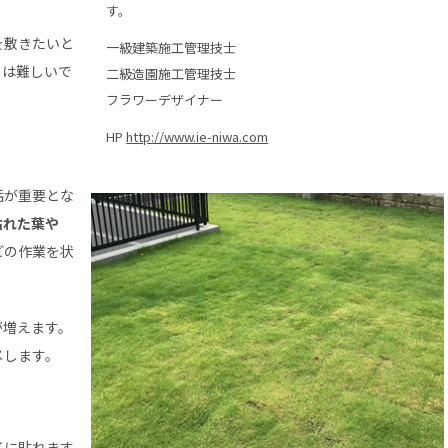
す。
を敷きたいと
一級建築施工管理技士
とは難しいで
二級造園施工管理技士
フラワーデザイナー
HP
http://www.ie-niwa.com
話が重要とな
枯れた葉や
どの作業を状
が増えます。
メします。
イに貼れます