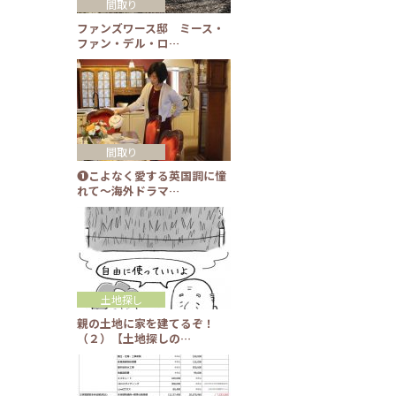
間取り
ファンズワース邸 ミース・
ファン・デル・ロ…
間取り
❶こよなく愛する英国調に憧
れて～海外ドラマ…
土地探し
親の土地に家を建てるぞ！
（２）【土地探しの…