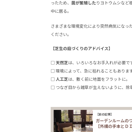
ったため、
菌が繁殖した
りヨトウムシなど
中に居る。
さまざまな環境変化により突然病気になっ
ください。
【芝生の庭づくりのアドバイス】
□
天然芝
は、いろいろなお手入れが必要で
□ 環境によって、急に枯れることもありま
□
人工芝
は、敷く前に地面をフラットに。
□ つなぎ目から雑草が生えないように、除
【前の記事】
ガーデンルームの
【外構の手本とＤ