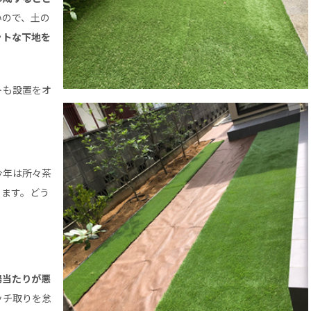
いので、土の
ットな下地を
トも設置をオ
今年は所々茶
ります。どう
陽当たりが悪
ッチ取りを怠