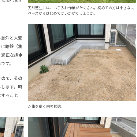
天然芝生には、お手入れ作業がたくさん。初めての方は小さなス
ペースからはじめてはいかがでしょうか。
は意外と大変
のは
路盤（施
、適正な
排水
事です。
すので、その
メします。時
にすること
芝生を敷く前の状態。