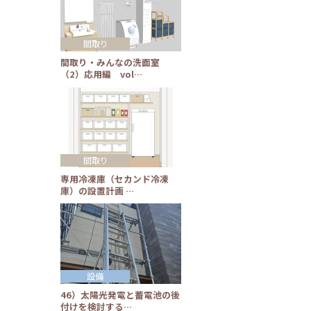
間取り
間取り・みんなの洗面室
（2）応用編 vol…
間取り
専用冷凍庫（セカンド冷凍
庫）の設置計画 …
設備
46）太陽光発電と蓄電池の後
付けを検討する…