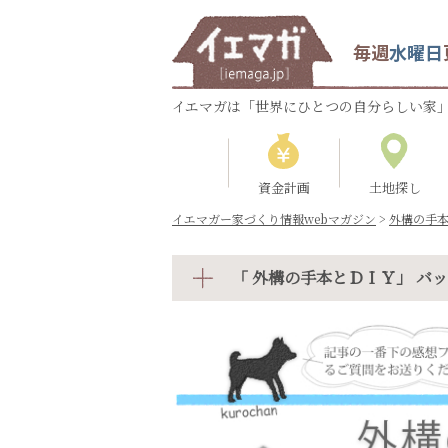
毎週
水曜日
イエマガは「世界にひとつの自分らしい家」
資金計画
土地探し
イエマガー家づくり情報webマガジン
>
外構の手
「 外構の手本とＤＩＹ」 バ