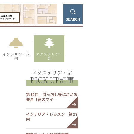
インテリア・収
エクステリア・
納
庭
エクステリア・庭
PICK UP記事
第42回 引っ越し後にかかる
費用【夢のマイ…
インテリア・レッスン 第27
回