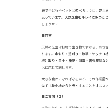
庭で子どもやペットと遊べるように、芝生
思っています。
天然芝生をキレイに保つ
こ
しょうか？
■回答
天然の芝生は植物で生き物ですから、お世
ります。
水やり・芝刈り・除草・サッチ（
根）取り・目土・施肥・消毒・害虫駆除
な
況に応じて施します。
大きな範囲になればなるほど、その作業量
先ずは
狭小地からトライ
することをオスス
■ご質問（２）
本物の芝生は、未経験者でもＤＩＹでキレ