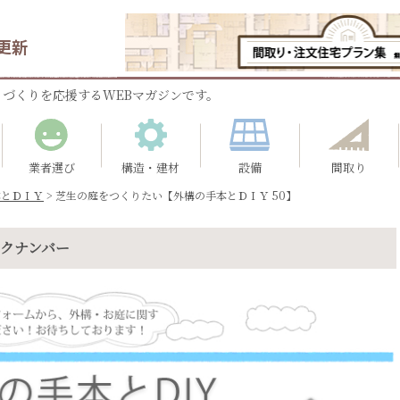
更新
づくりを応援するWEBマガジンです。
業者選び
構造・建材
設備
間取り
本とＤＩＹ
>
芝生の庭をつくりたい【外構の手本とＤＩＹ 50】
ックナンバー