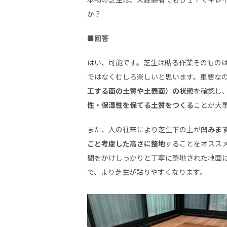
か？
■回答
はい、可能です。芝生は貼る作業そのもの
ではなくむしろ楽しいと思います。重要な
工する面の土質や土表面）の状態
を確認し
性・保湿性を保てる土質をつくる
ことが大
また、人の往来により芝生下の土が
凹みま
こと考慮した高さに整地
することをオスス
間をかけしっかりと丁寧に整地された地面
で、より芝生が貼りやすくなります。