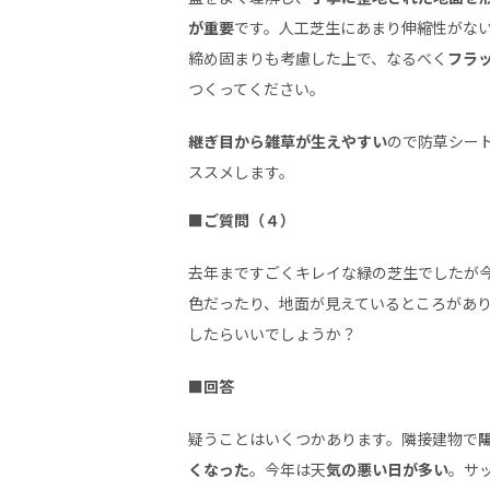
が重要
です。人工芝生にあまり伸縮性がな
締め固まりも考慮した上で、なるべく
フラ
つくってください。
継ぎ目から雑草が生えやすい
ので防草シー
ススメします。
■ご質問（４）
去年まですごくキレイな緑の芝生でしたが
色だったり、地面が見えているところがあ
したらいいでしょうか？
■回答
疑うことはいくつかあります。隣接建物で
くなった
。今年は天
気の悪い日が多い
。サ