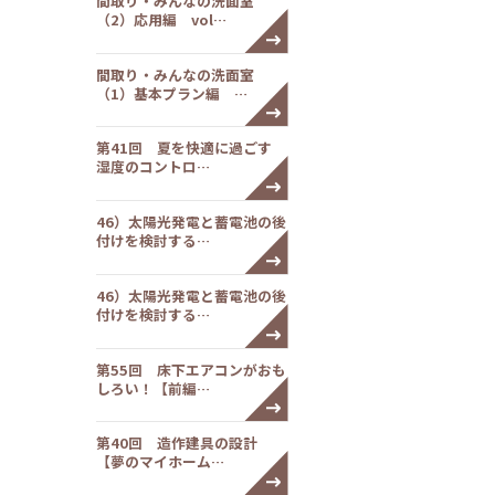
間取り・みんなの洗面室
（2）応用編 vol…
間取り・みんなの洗面室
（1）基本プラン編 …
第41回 夏を快適に過ごす
湿度のコントロ…
46）太陽光発電と蓄電池の後
付けを検討する…
46）太陽光発電と蓄電池の後
付けを検討する…
第55回 床下エアコンがおも
しろい！【前編…
第40回 造作建具の設計
【夢のマイホーム…