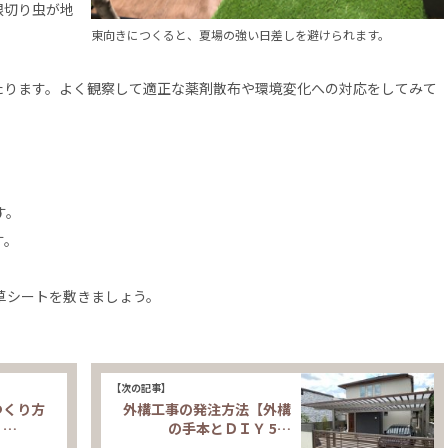
根切り虫が地
東向きにつくると、夏場の強い日差しを避けられます。
たります。よく観察して適正な薬剤散布や環境変化への対応をしてみて
す。
す。
草シートを敷きましょう。
【次の記事】
つくり方
外構工事の発注方法【外構
Ｉ…
の手本とＤＩＹ 5…