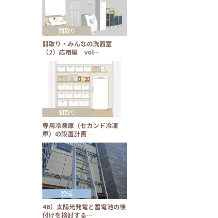
間取り
間取り・みんなの洗面室
（2）応用編 vol…
間取り
専用冷凍庫（セカンド冷凍
庫）の設置計画 …
設備
46）太陽光発電と蓄電池の後
付けを検討する…