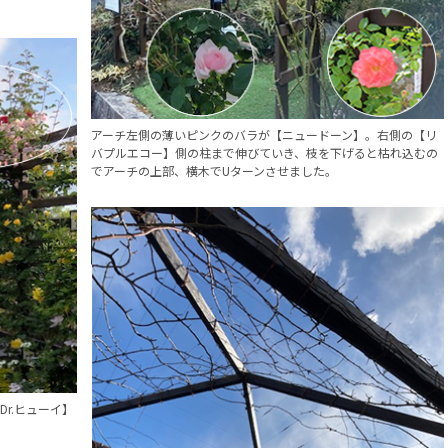
アーチ左側の薄いピンクのバラが【ニュードーン】。右側の【リ
バプルエコー】側の柱まで伸びていき、枝を下げると枯れ込むの
でアーチの上部、横木でUターンさせました。
r.ヒューイ】