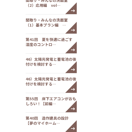
間取り・みんなの洗面室
（2）応用編 vol…
間取り・みんなの洗面室
（1）基本プラン編 …
第41回 夏を快適に過ごす
湿度のコントロ…
46）太陽光発電と蓄電池の後
付けを検討する…
46）太陽光発電と蓄電池の後
付けを検討する…
第55回 床下エアコンがおも
しろい！【前編…
第40回 造作建具の設計
【夢のマイホーム…