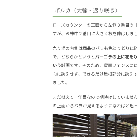
ポルカ（大輪・返り咲き）
ローズカウンターの正面から左側３番目の
すが、６株中２番目に大きく枝を伸ばしま
売り場の内側は商品のバラも色とりどりに
で、どちらかというと
パーゴラの上に花を
いう計画
です。そのため、背面フェンスに
向に誘引せず、できるだけ屋根部分に誘引
ました。
まだ植えて一年目なので期待はしていませ
の正面からバラが見えるようになればと思