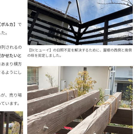
【ポルカ】
で
した。
陳列されるの
【Dr.ヒューイ】の日照不足を解決するために、屋根の西側と南側
咲かせたいと
の枝を剪定しました。
はあまり横方
するようにし
んが、売り場
っています。