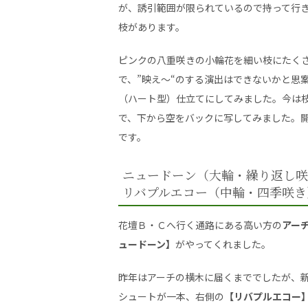
が、誘引範囲が限られているので持って行
枝があります。
ピンクの八重咲きの小輪花を細い枝にたく
で、”映え～“のする演出はできないかと思
（ハート型）仕立てにしてみました。今は
で、下から空をバックに写してみました。
です。
ニュードーン（大輪・繰り返し咲
リバプルエコー（中輪・四季咲き
花壇Ｂ・Ｃへ行く通路にある高い方の
アー
ュードーン】
がやってくれました。
昨年はアーチの横木に届くまででしたが、
シュートが一本、右側の
【リバプルエコー