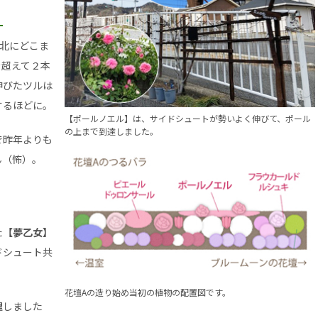
北にどこま
を超えて２本
伸びたツルは
するほどに。
【ポールノエル】は、サイドシュートが勢いよく伸びて、ポール
の上まで到達しました。
で昨年よりも
ん（怖）。
た
【夢乙女】
ドシュート共
花壇Aの造り始め当初の植物の配置図です。
理
しました