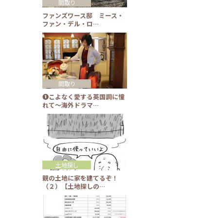
間取り
ファンズワース邸 ミース・
ファン・デル・ロ…
間取り
❶こよなく愛する英国調に憧
れて～海外ドラマ…
土地探し
親の土地に家を建てるぞ！
（２）【土地探しの…