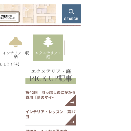
インテリア・収
エクステリア・
納
庭
しょう！94】
エクステリア・庭
PICK UP記事
第42回 引っ越し後にかかる
費用【夢のマイ…
インテリア・レッスン 第27
回