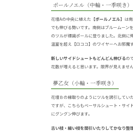
ポールノエル（中輪・一季咲き）
花壇Aの中央に植えた
【ポールノエル】
は南
でも伸びる勢いです。南側はブルームーン
のツルが標識ポールに登りました。北側に
温室を超え【ロココ】のワイヤーへお邪魔
新しいサイドシュートもどんどん伸びる
の
花数が増えると思います。限界が見えませ
夢乙女（小輪・一季咲き）
花壇Ｂの縁取りのようにツルを誘引してい
ですが、こちらもベーサルシュート・サイ
にグングン伸びます。
古い枝・細い枝を間引いたりしてかなり整