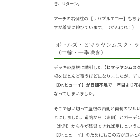
き、Uターン。
アーチの右側柱の【リバプルエコー】もち
すが着実に伸びています。（がんばれ！）
ポールズ・ヒマラヤンムスク・ラ
（中輪・一季咲き）
デッキの屋根に誘引した
【ヒマラヤンムス
根をほとんど覆うほどになりましたが、デ
【Dr.ヒューイ】が日照不足
で一年目より花
なってしまいました。
そこで思い切って屋根の西側と南側のツル
とにしました。道路から（東側）とガーデ
（北側）から花が鑑賞できれば良しという
【Dr.ヒューイ】のためにもこの方が良いと