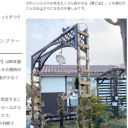
かわいい小ぶりの花をたくさん咲かせる【夢乙女】。この誘引が
どんな仕上がりになるのか楽しみです。
ょっとずつで
ンブラー
ク】
は昨年屋
ッキの西側の
数が少なく
は剪定するこ
ンルームから
ことで、
の判断で