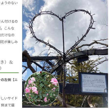
きようのない
さん付けるの
案。こんな
枝だけなの
開花が楽しみ
き）＆
）
チの左側【ニ
新しいサイド
】
側まで届