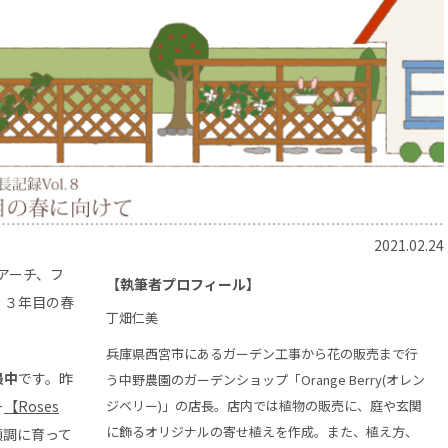
2021.02.24
アーチ、フ
【執筆者プロフィール】
、３年目の春
丁畑仁美
兵庫県西宮市にあるガーデン工事から花の販売まで行
最中
です。昨
う中野農園のガーデンショップ「Orange Berry(オレン
ー
【Roses
ジベリー)」の店長。店内では植物の販売に、庭や玄関
に飾るオリジナルの寄せ植えを作成。また、植え方、
順調に育って