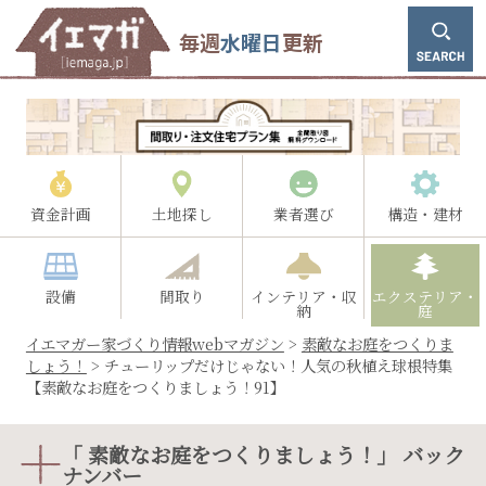
毎週
水曜日
更新
資金計画
土地探し
業者選び
構造・建材
設備
間取り
インテリア・収
エクステリア・
納
庭
イエマガー家づくり情報webマガジン
>
素敵なお庭をつくりま
しょう！
>
チューリップだけじゃない！人気の秋植え球根特集
【素敵なお庭をつくりましょう！91】
「 素敵なお庭をつくりましょう！」 バック
ナンバー