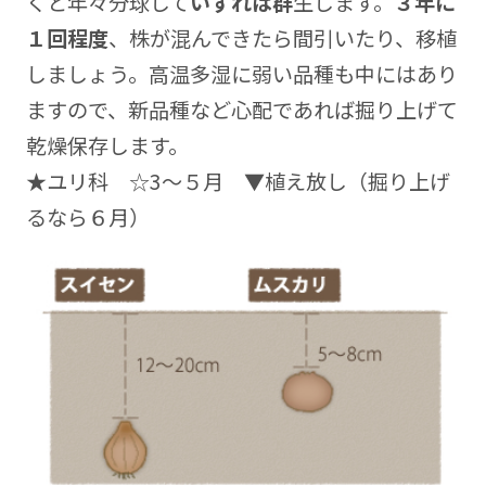
くと年々分球して
いずれは群
生します。
３年に
１回程度
、株が混んできたら間引いたり、移植
しましょう。高温多湿に弱い品種も中にはあり
ますので、新品種など心配であれば掘り上げて
乾燥保存します。
★ユリ科 ☆3～５月 ▼植え放し（掘り上げ
るなら６月）