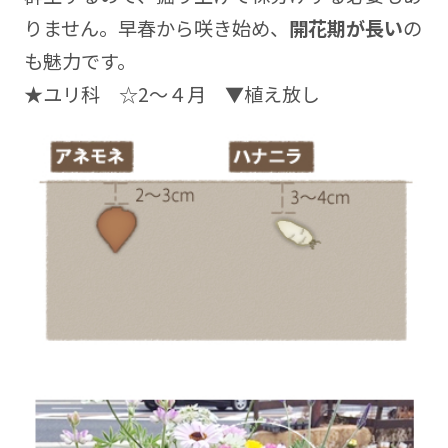
りません。早春から咲き始め、
開花期が長い
の
も魅力です。
★ユリ科 ☆2～４月 ▼植え放し