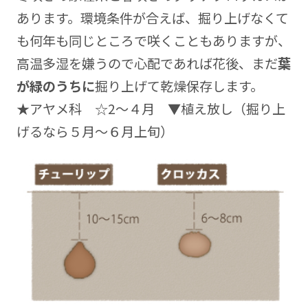
あります。環境条件が合えば、掘り上げなくて
も何年も同じところで咲くこともありますが、
高温多湿を嫌うので心配であれば花後、まだ
葉
が緑のうちに
掘り上げて乾燥保存します。
★アヤメ科 ☆2～４月 ▼植え放し（掘り上
げるなら５月～６月上旬）