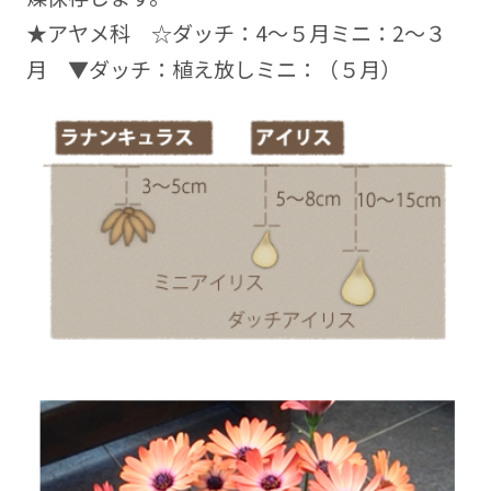
★アヤメ科 ☆ダッチ：4～５月ミニ：2～３
月 ▼ダッチ：植え放しミニ：（５月）