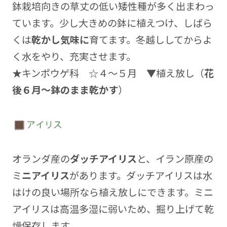
鉢栽培向きの草丈の低い矮性種が多く出まわっ
ています。少し大きめの鉢に植えつけ、しばら
くは
乾かし気味に
育てます。冬越ししてからよ
く水をやり、充実させます。
★キンポウゲ科 ☆４～５月 ▼植え放し（
花
後６月～鉢のまま乾かす
）
オランダ産の
ダッチアイリス
と、イラン原産の
ミ
ニアイリス
があります。ダッチアイリスは水
はけの良い場所なら植え放しにできます。ミニ
アイリスは高温多湿に弱いため、掘り上げて乾
燥保存します。