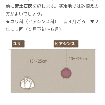
前に
苦土石灰
を施します。寒冷地では鉢植えの
方がよいでしょう。
★ユリ科（ヒアシンス科） ☆４月ごろ ▼２
年に１回（５月下旬～６月）