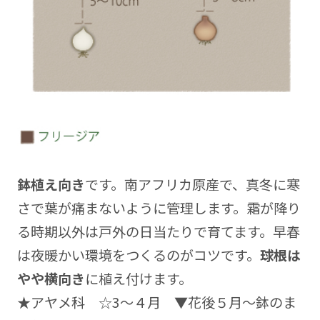
鉢植え向き
です。南アフリカ原産で、真冬に寒
さで葉が痛まないように管理します。霜が降り
る時期以外は戸外の日当たりで育てます。早春
は夜暖かい環境をつくるのがコツです。
球根は
やや横向き
に植え付けます。
★アヤメ科 ☆3～４月 ▼花後５月～鉢のま