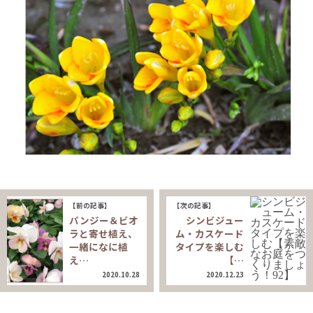
【前の記事】
【次の記事】
パンジー＆ビオ
シンビジュー
ラと寄せ植え、
ム・カスケード
一緒になに植
タイプを楽しむ
え…
【…
2020.10.28
2020.12.23