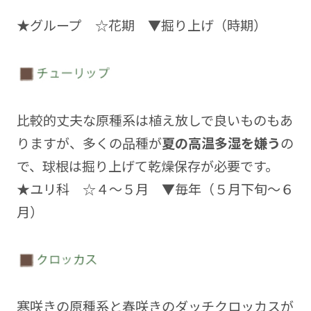
★グループ ☆花期 ▼掘り上げ（時期）
比較的丈夫な原種系は植え放しで良いものもあ
りますが、多くの品種が
夏の高温多湿を嫌う
の
で、球根は掘り上げて乾燥保存が必要です。
★ユリ科 ☆４～５月 ▼毎年（５月下旬～６
月）
寒咲きの原種系と春咲きのダッチクロッカスが