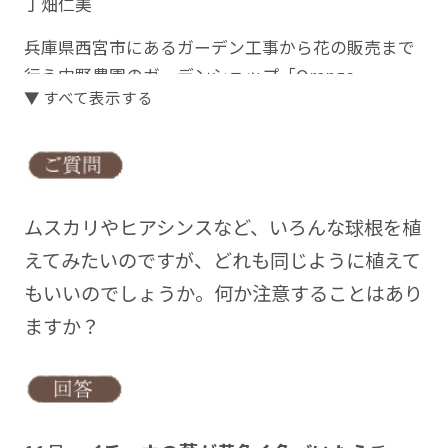
丁畑仁美
兵庫県西宮市にあるガーデン工事から花の販売まで
行う中野農園のガーデンショップ「Orange
▼ すべて表示する
Berry(オレンジベリー)」の店長。店内では植物の販
売に、庭や玄関に飾るオリジナルの寄せ植えを作
成。また、植え方、育て方などの相談に答える。人
気のハンギングバスケットの講習会も園内にて開催
中
ムスカリやヒアシンスなど、いろんな球根を植
・エクステリアプランナー
えてみたいのですが、どれも同じように植えて
・造園施工管理技師
もいいのでしょうか。何か注意することはあり
・ハンギングバスケットマスター
ますか？
HP
http://orangeberry.net
facebook
https://www.facebook.com/orangeberry8783