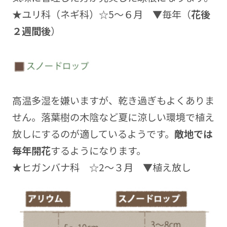
★ユリ科（ネギ科）☆5～６月 ▼毎年（
花後
２週間後
）
高温多湿を嫌いますが、乾き過ぎもよくありま
せん。落葉樹の木陰など夏に涼しい環境で植え
放しにするのが適しているようです。
敵地では
毎年開花
するようになります。
★ヒガンバナ科 ☆2～３月 ▼植え放し