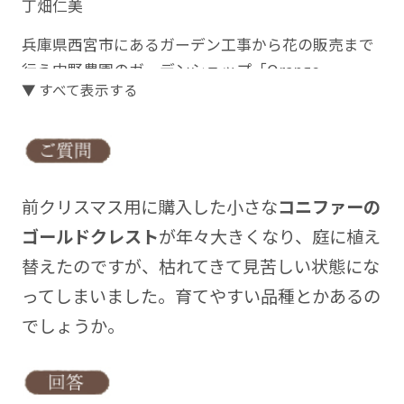
丁畑仁美
兵庫県西宮市にあるガーデン工事から花の販売まで
行う中野農園のガーデンショップ「Orange
▼ すべて表示する
Berry(オレンジベリー)」の店長。店内では植物の販
売に、庭や玄関に飾るオリジナルの寄せ植えを作
成。また、植え方、育て方などの相談に答える。人
気のハンギングバスケットの講習会も園内にて開催
中
前クリスマス用に購入した小さな
コニファーの
・エクステリアプランナー
ゴールドクレスト
が年々大きくなり、庭に植え
・造園施工管理技師
替えたのですが、枯れてきて見苦しい状態にな
・ハンギングバスケットマスター
ってしまいました。育てやすい品種とかあるの
HP
http://orangeberry.net
でしょうか。
facebook
https://www.facebook.com/orangeberry8783