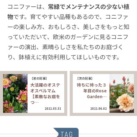
コニファーは、
常緑でメンテナンスの少ない植
物
です。育てやすい品種もあるので、コニファ
ーの楽しみ方、おもしろさ、美しさをもっと知
っていただいて、欧米のガーデンに見るコニフ
ァーの演出、素晴らしさを私たちのお庭づく
り、鉢植えに有効利用してほしいものです。
【前の記事】
【次の記事】
大活躍のオステ
待ちに待った３
オスペルマム
年目のRose
【素敵なお庭を
Garden…
つ…
2021.03.31
2021.06.02
TAG