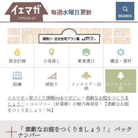
毎週
水曜日
更新
資金計画
土地探し
業者選び
構造・建材
設備
間取り
インテリア・収
エクステリア・
納
庭
イエマガー家づくり情報webマガジン
>
素敵なお庭をつくりま
しょう！
>
コニファー（針葉樹）の魅力再発見！【素敵なお庭
をつくりましょう！96】
「 素敵なお庭をつくりましょう！」 バック
ナンバー