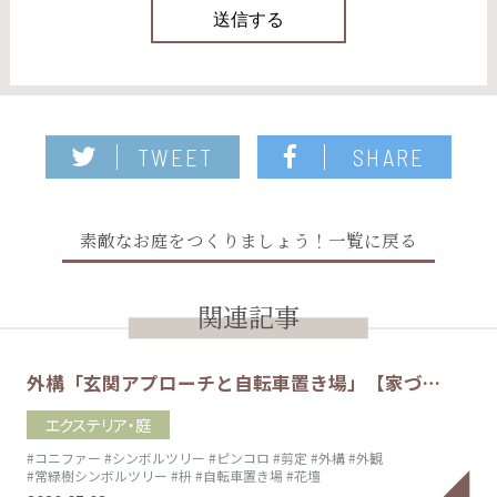
TWEET
SHARE
素敵なお庭をつくりましょう！一覧に戻る
関連記事
外構「玄関アプローチと自転車置き場」【家づ…
エクステリア・庭
#コニファー
#シンボルツリー
#ピンコロ
#剪定
#外構
#外観
#常緑樹シンボルツリー
#枡
#自転車置き場
#花壇