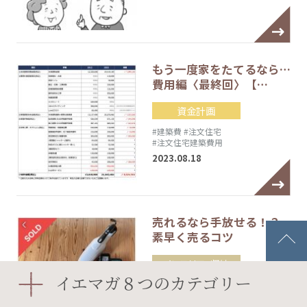
もう一度家をたてるなら…
費用編〈最終回〉【…
資金計画
#建築費
#注文住宅
#注文住宅建築費用
2023.08.18
売れるなら手放せる！？
素早く売るコツ
インテリア・収納
イエマガ８つのカテゴリー
2023.05.24