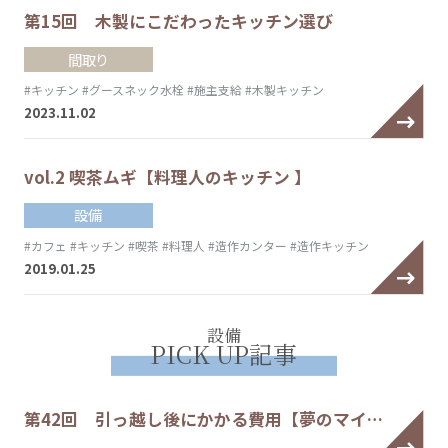
第15回 木製にこだわったキッチン選び
間取り
#キッチン
#グースネック水栓
#施主支給
#木製キッチン
2023.11.02
vol.2 喫茶ムギ【料理人のキッチン 】
設備
#カフェ
#キッチン
#喫茶
#料理人
#造作カンター
#造作キッチン
2019.01.25
設備
PICK UP記事
第42回 引っ越し後にかかる費用【夢のマイ…