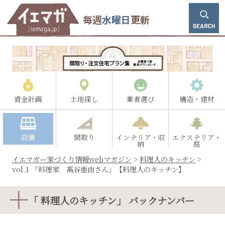
毎週
水曜日
更新
資金計画
土地探し
業者選び
構造・建材
設備
間取り
インテリア・収
エクステリア・
納
庭
イエマガー家づくり情報webマガジン
>
料理人のキッチン
>
vol.1 「料理家 髙谷亜由さん」【料理人のキッチン】
「 料理人のキッチン」 バックナンバー