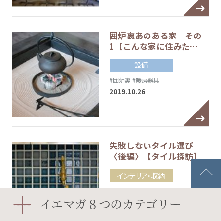
囲炉裏あのある家 その
1【こんな家に住みた…
設備
#囲炉裏
#暖房器具
2019.10.26
失敗しないタイル選び
〈後編〉【タイル探訪】
インテリア・収納
#アジアンスタイル
#タイル
#タイルの目地
イエマガ８つのカテゴリー
#ブルックリンスタイル
2019.10.21