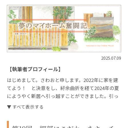
2025.07.09
【執筆者プロフィール】
はじめまして。さわおと申します。2022年に家を建
てよう！ と決意をし、紆余曲折を経て2024年の夏
にようやく新居へ引っ越すことができました。引っ
越す頃に息子も生まれ、家族3人で楽しく暮らしてい
▼ すべて表示する
ます。
長い家づくりの中で経験した失敗や大変だったこ