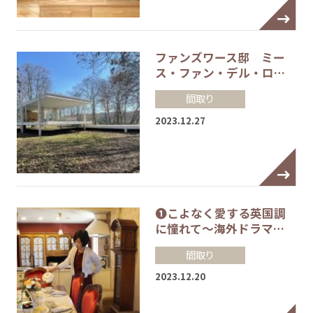
ファンズワース邸 ミー
ス・ファン・デル・ロ…
間取り
2023.12.27
❶こよなく愛する英国調
に憧れて～海外ドラマ…
間取り
2023.12.20