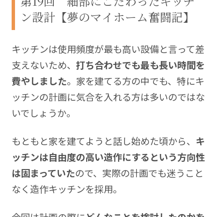
第19回 細部にこだわったキッチ
と、そしてそれをどうやって乗り越えたかについ
ン設計【夢のマイホーム奮闘記】
て、連載を通して家づくり中の方へ届けることで、
誰かの悩みや問題を解決できると嬉しいなと思いな
がら、この記事を書いています。
キッチンは使用頻度が最も高い設備と言って差
支えないため、
打ち合わせでも最も長い時間を
Blog:
https://xshmblog.com
費やしました
。家を建てる方の中でも、特にキ
ッチンの計画に気合を入れる方は多いのではな
いでしょうか。
もともと家を建てようと話し始めた頃から、
キ
ッチンは自由度の高い
造作にするという方向性
は固まっていた
ので、実際の計画でも迷うこと
なく造作キッチンを採用。
今回は計画の際に
どんなことを検討したのかを