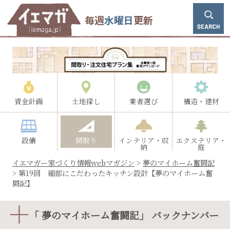
毎週
水曜日
更新
資金計画
土地探し
業者選び
構造・建材
設備
間取り
インテリア・収
エクステリア・
納
庭
イエマガー家づくり情報webマガジン
>
夢のマイホーム奮闘記
>
第19回 細部にこだわったキッチン設計【夢のマイホーム奮
闘記】
「 夢のマイホーム奮闘記」 バックナンバー