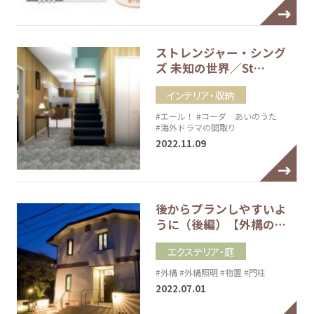
ストレンジャー・シング
ズ 未知の世界／St…
インテリア・収納
#エール！
#コーダ あいのうた
#海外ドラマの間取り
2022.11.09
後からプランしやすいよ
うに（後編）【外構の…
エクステリア・庭
#外構
#外構照明
#物置
#門柱
2022.07.01