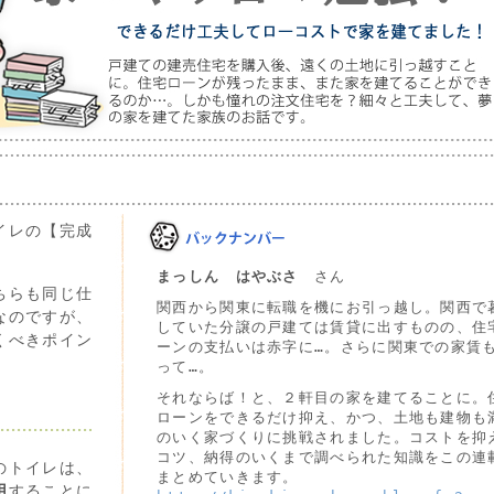
イレの【完成
まっしん はやぶさ
さん
ちらも同じ仕
関西から関東に転職を機にお引っ越し。関西で
なのですが、
していた分譲の戸建ては賃貸に出すものの、住
くべきポイン
ーンの支払いは赤字に…。さらに関東での家賃
って…。
それならば！と、２軒目の家を建てることに。
ローンをできるだけ抑え、かつ、土地も建物も
のいく家づくりに挑戦されました。コストを抑
コツ、納得のいくまで調べられた知識をこの連
のトイレは、
まとめていきます。
用
することに