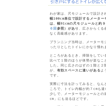
わが家は、尺モジュールで設計さ
幅100cm単位で設計するメーター
は、幅91cmの尺モジュールと約９
６回
参照）があり
、広さからくる
なく高級感があります。
プランニング当時は、メーターモ
ったりとしたトイレにかなり憧れ
ところがあるとき、掃除をしてい
比べて１階のほうが体勢が楽なこ
した。同じ広さのはずの１階と２
が、
有効スペースに違いがある
よ
です。
実際に寸法を計ってみると、なん
ころで、トイレ内幅が約７cmも違
少しで、メーターモジュールとの
cm」にも迫るほどです。