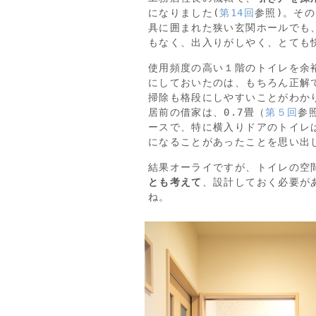
になりました(
第14回
参照)。そ
具に囲まれた狭い玄関ホールでも
もなく、出入りがしやく、とても
使用頻度の高い１階のトイレを余
にしておいたのは、もちろん正解
掃除も格段にしやすいことがわか
居前の借家は、0.7畳（
第５回
参
ースで、特に横入りドアのトイレ
になることがあったことを思い出
結果オーライですが、トイレの空
とも考えて
、設計しておく必要が
ね。