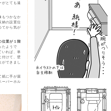
ーがとても遠
像もつかなか
収納の設置位
めてから気が
の位置が１階
ったようで
ていれば、単
に付けて、壁
夫ができまし
て紙に手が届
ペーパーホル