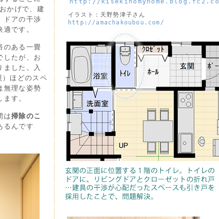
http://kisekinomyhome.blog.fc2.c
のおかげで、建
イラスト：天野勢津子さん
、ドアの干渉
http://amachakoubou.com/
快適です。
裕のある一畳
でしたが、お
りました。入
照）ほどのスペ
は無理な姿勢
します。
間は
掃除のこ
あるんです