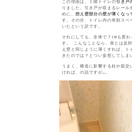
この理由は、１階トイレの
引き戸
りました。引き戸が収まるレール
めに、
控え壁部分の壁が薄くなっ
す。その分、トイレ内の有効スペ
いたという訳です。
それにしても、全体で７cmも変わ
す。 こんなことなら、扉とは反
え壁と同じように薄くすれば、ト
きたのでは？とつい妄想してしま
うまく、構造に影響する柱や筋交
ければ、の話ですが…。