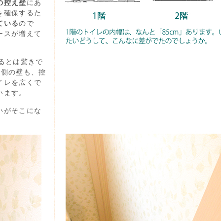
の控え壁
にあ
を確保するた
ている
ので
ースが増えて
るとは驚きで
対側の壁も、控
イレを広くで
います。
いがそこにな