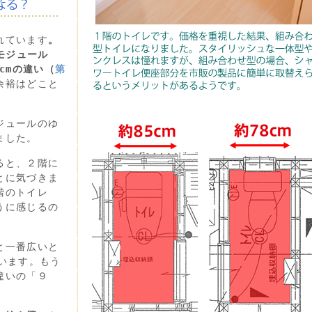
れています
。
モジュール
cmの違い（
第
余裕はどこと
ジュールのゆ
ました。
ると、２階に
とに気づきま
階のトイレ
うに感じるの
と一番広いと
います。もう
違いの「９