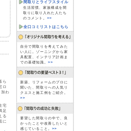
間取りとライフスタイル
生活習慣、家族構成を間
取りに取り入れた人たち
のコメント。
>>
全口コミリストはこちら
自分で間取りを考えてみた
い人に。ゾーニングから家
具配置、インテリア計画ま
での基礎知識。
>>
暮ら
新築、リフォームのプロに
宅ロ
聞いた、間取りへの人気リ
も加わ
クエスと施工例をご紹介。
>>
住宅
満足
える
要望した間取りの中で、良
載に
かったことや改善したいと
感じていること。
>>