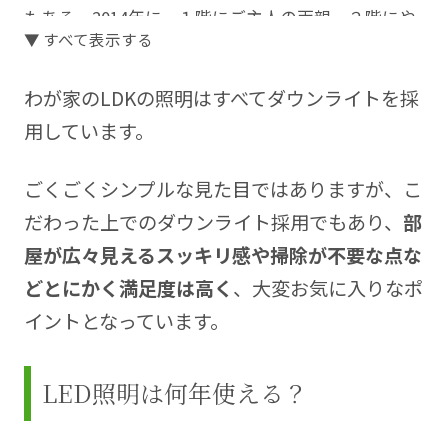
もある。2014年に、１階にご主人の両親、２階にや
▼ すべて表示する
っこさんご家族（ご主人＋男児２人）が暮らす二世
帯住宅を建てる。
わが家のLDKの照明はすべてダウンライトを採
家づくりの完成までの記録にとどまらず、完成後に
用しています。
は図面では解らなかった使い勝手・デザインへの感
想、また使いやすくするための細やかな工夫等の情
ごくごくシンプルな見た目ではありますが、こ
報を公開し、新築を検討中の人たちに人気のブロガ
だわった上でのダウンライト採用でもあり、
部
ーさんです。
屋が広々見えるスッキリ感や掃除が不要な点な
Blog
https://iemonokoto.blog.jp/
どとにかく満足度は高く
、大変お気に入りなポ
イントとなっています。
LED照明は何年使える？