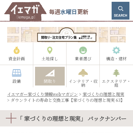
毎週
水曜日
更新
資金計画
土地探し
業者選び
構造・建材
設備
間取り
インテリア・収
エクステリア・
納
庭
イエマガー家づくり情報webマガジン
>
家づくりの理想と現実
>
ダウンライトの寿命と交換工事【家づくりの理想と現実 63】
「 家づくりの理想と現実」 バックナンバー