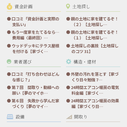
資金計画
土地探し
口コミ「資金計画と実際の
親の土地に家を建てるぞ！
支払い」
（２）【土地探し…
もう一度家をたてるなら…
親の土地に家を建てるぞ！
費用編〈最終回〉…
（１）【土地探し…
ウッドデッキにテラス屋根
土地探しの裏技【土地探し
を付ける【家づく…
のコツ 31】
業者選び
構造・建材
口コミ「打ち合わせはどん
外壁の汚れを落とす【家づ
な感じ？」
くり日々勉強 7…
第７回 間取り・動線への
24時間エアコン暖房の電気
願い【夢のマイホ…
料金編【家づく…
第６回 失敗から学んだ家
24時間エアコン暖房の効果
づくり【夢のマイ…
編【家づくり日…
設備
間取り