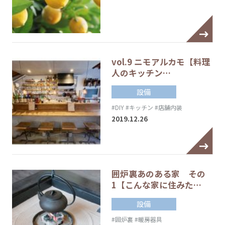
vol.9 ニモアルカモ【料理
人のキッチン…
設備
#DIY
#キッチン
#店舗内装
2019.12.26
囲炉裏あのある家 その
1【こんな家に住みた…
設備
#囲炉裏
#暖房器具