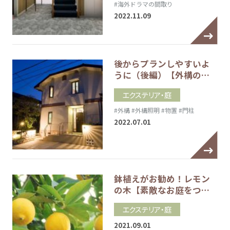
#海外ドラマの間取り
2022.11.09
後からプランしやすいよ
うに（後編）【外構の…
エクステリア・庭
#外構
#外構照明
#物置
#門柱
2022.07.01
鉢植えがお勧め！レモン
の木【素敵なお庭をつ…
エクステリア・庭
2021.09.01