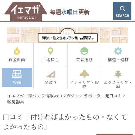
毎週
水曜日
更新
資金計画
土地探し
業者選び
構造・建材
設備
間取り
インテリア・収
エクステリア・
納
庭
イエマガー家づくり情報webマガジン
>
サポーター発口コミ
>
暖房器具
口コミ「付ければよかったもの・なくて
よかったもの」