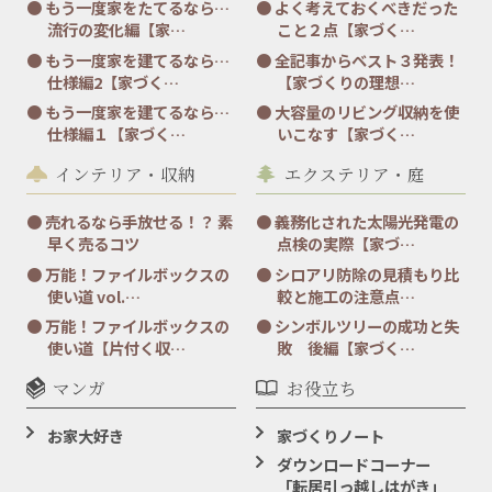
もう一度家をたてるなら…
よく考えておくべきだった
流行の変化編【家…
こと２点【家づく…
もう一度家を建てるなら…
全記事からベスト３発表！
仕様編2【家づく…
【家づくりの理想…
もう一度家を建てるなら…
大容量のリビング収納を使
仕様編１【家づく…
いこなす【家づく…
インテリア・収納
エクステリア・庭
売れるなら手放せる！？ 素
義務化された太陽光発電の
早く売るコツ
点検の実際【家づ…
万能！ファイルボックスの
シロアリ防除の見積もり比
使い道 vol.…
較と施工の注意点…
万能！ファイルボックスの
シンボルツリーの成功と失
使い道【片付く収…
敗 後編【家づく…
マンガ
お役立ち
お家大好き
家づくりノート
ダウンロードコーナー
「転居引っ越しはがき」