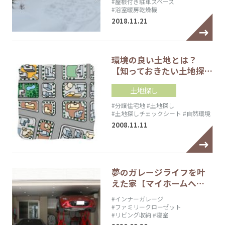
#屋根付き駐車スペース
#浴室暖房乾燥機
2018.11.21
環境の良い土地とは？
【知っておきたい土地探…
土地探し
#分譲住宅地
#土地探し
#土地探しチェックシート
#自然環境
2008.11.11
夢のガレージライフを叶
えた家【マイホームへ…
#インナーガレージ
#ファミリークローゼット
#リビング収納
#寝室