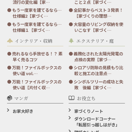
流行の変化編【家…
こと２点【家づく…
もう一度家を建てるなら…
全記事からベスト３発表！
仕様編2【家づく…
【家づくりの理想…
もう一度家を建てるなら…
大容量のリビング収納を使
仕様編１【家づく…
いこなす【家づく…
インテリア・収納
エクステリア・庭
売れるなら手放せる！？ 素
義務化された太陽光発電の
早く売るコツ
点検の実際【家づ…
万能！ファイルボックスの
シロアリ防除の見積もり比
使い道 vol.…
較と施工の注意点…
万能！ファイルボックスの
シンボルツリーの成功と失
使い道【片付く収…
敗 後編【家づく…
マンガ
お役立ち
お家大好き
家づくりノート
ダウンロードコーナー
「転居引っ越しはがき」