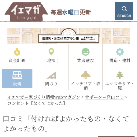
毎週
水曜日
更新
資金計画
土地探し
業者選び
構造・建材
設備
間取り
インテリア・収
エクステリア・
納
庭
イエマガー家づくり情報webマガジン
>
サポーター発口コミ
>
コンセント【なくてよかった】
口コミ「付ければよかったもの・なくて
よかったもの」