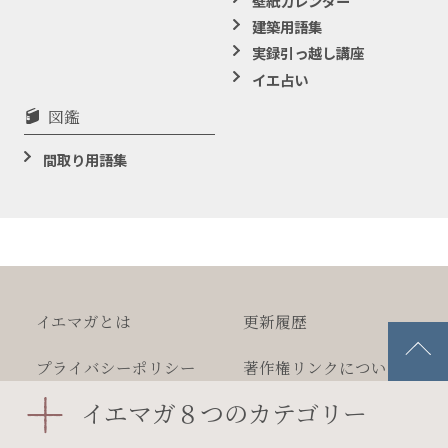
壁紙カレンダー
建築用語集
実録引っ越し講座
イエ占い
図鑑
間取り用語集
イエマガとは
更新履歴
プライバシー
ポリシー
著作権
リンクについて
イエマガ８つのカテゴリー
広告掲載について
文字サイズの変更