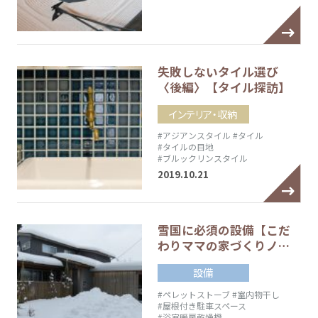
失敗しないタイル選び
〈後編〉【タイル探訪】
インテリア・収納
#アジアンスタイル
#タイル
#タイルの目地
#ブルックリンスタイル
2019.10.21
雪国に必須の設備【こだ
わりママの家づくりノ…
設備
#ペレットストーブ
#室内物干し
#屋根付き駐車スペース
#浴室暖房乾燥機