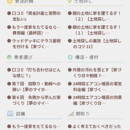
資金計画
土地探し
口コミ「資金計画と実際の
親の土地に家を建てるぞ！
支払い」
（２）【土地探し…
もう一度家をたてるなら…
親の土地に家を建てるぞ！
費用編〈最終回〉…
（１）【土地探し…
ウッドデッキにテラス屋根
土地探しの裏技【土地探し
を付ける【家づく…
のコツ 31】
業者選び
構造・建材
口コミ「打ち合わせはどん
外壁の汚れを落とす【家づ
な感じ？」
くり日々勉強 7…
第７回 間取り・動線への
24時間エアコン暖房の電気
願い【夢のマイホ…
料金編【家づく…
第６回 失敗から学んだ家
24時間エアコン暖房の効果
づくり【夢のマイ…
編【家づくり日…
設備
間取り
もう一度家をたてるなら…
よく考えておくべきだった