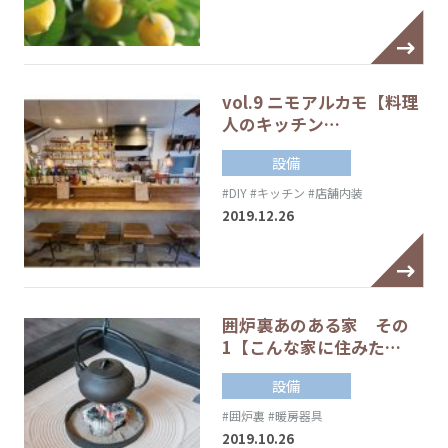
vol.9 ニモアルカモ【料理
人のキッチン…
設備
#DIY
#キッチン
#店舗内装
2019.12.26
囲炉裏あのある家 その
1【こんな家に住みた…
設備
#囲炉裏
#暖房器具
2019.10.26