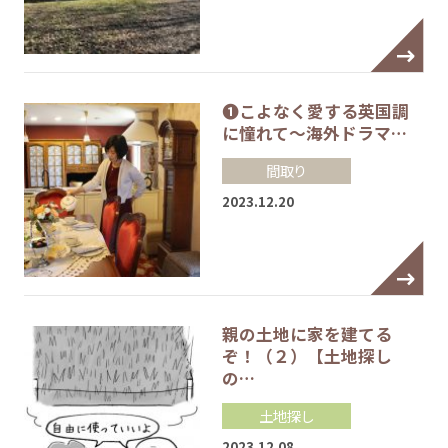
❶こよなく愛する英国調
に憧れて～海外ドラマ…
間取り
2023.12.20
親の土地に家を建てる
ぞ！（２）【土地探し
の…
土地探し
2023.12.08