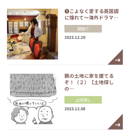
❶こよなく愛する英国調
に憧れて～海外ドラマ…
間取り
2023.12.20
親の土地に家を建てる
ぞ！（２）【土地探し
の…
土地探し
2023.12.08