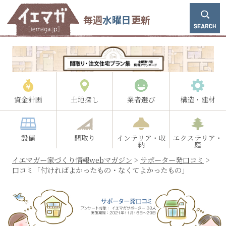
毎週
水曜日
更新
資金計画
土地探し
業者選び
構造・建材
設備
間取り
インテリア・収
エクステリア・
納
庭
イエマガー家づくり情報webマガジン
>
サポーター発口コミ
>
口コミ「付ければよかったもの・なくてよかったもの」