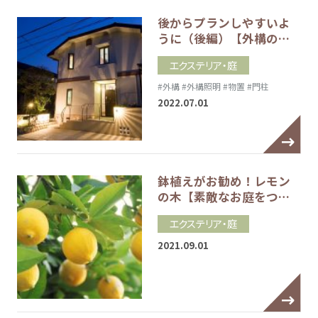
後からプランしやすいよ
うに（後編）【外構の…
エクステリア・庭
#外構
#外構照明
#物置
#門柱
2022.07.01
鉢植えがお勧め！レモン
の木【素敵なお庭をつ…
エクステリア・庭
2021.09.01