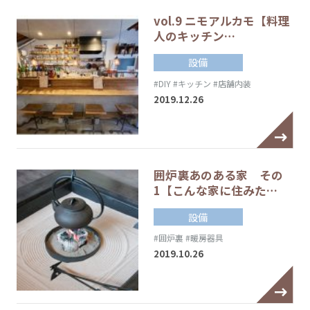
vol.9 ニモアルカモ【料理
人のキッチン…
設備
#DIY
#キッチン
#店舗内装
2019.12.26
囲炉裏あのある家 その
1【こんな家に住みた…
設備
#囲炉裏
#暖房器具
2019.10.26