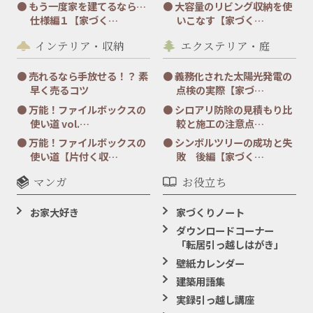
もう一度家を建てるなら…
大容量のリビング収納を使
仕様編１【家づく…
いこなす【家づく…
インテリア・収納
エクステリア・庭
売れるなら手放せる！？ 素
義務化された太陽光発電の
早く売るコツ
点検の実際【家づ…
万能！ファイルボックスの
シロアリ防除の見積もり比
使い道 vol.…
較と施工の注意点…
万能！ファイルボックスの
シンボルツリーの成功と失
使い道【片付く収…
敗 後編【家づく…
マンガ
お役立ち
お家大好き
家づくりノート
ダウンロードコーナー
「転居引っ越しはがき」
壁紙カレンダー
建築用語集
実録引っ越し講座