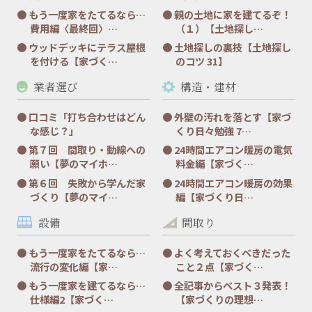
もう一度家をたてるなら…
親の土地に家を建てるぞ！
費用編〈最終回〉…
（１）【土地探し…
ウッドデッキにテラス屋根
土地探しの裏技【土地探し
を付ける【家づく…
のコツ 31】
業者選び
構造・建材
口コミ「打ち合わせはどん
外壁の汚れを落とす【家づ
な感じ？」
くり日々勉強 7…
第７回 間取り・動線への
24時間エアコン暖房の電気
願い【夢のマイホ…
料金編【家づく…
第６回 失敗から学んだ家
24時間エアコン暖房の効果
づくり【夢のマイ…
編【家づくり日…
設備
間取り
もう一度家をたてるなら…
よく考えておくべきだった
流行の変化編【家…
こと２点【家づく…
もう一度家を建てるなら…
全記事からベスト３発表！
仕様編2【家づく…
【家づくりの理想…