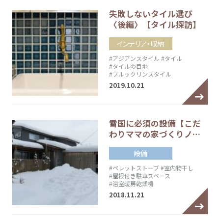
失敗しないタイル選び
〈後編〉【タイル探訪】
インテリア・収納
#アジアンスタイル
#タイル
#タイルの目地
#ブルックリンスタイル
2019.10.21
雪国に必須の設備【こだ
わりママの家づくりノ…
設備
#ペレットストーブ
#室内物干し
#屋根付き駐車スペース
#浴室暖房乾燥機
2018.11.21