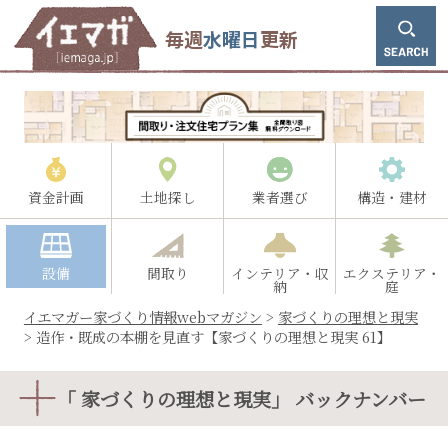
毎週
水曜日
更新
資金計画
土地探し
業者選び
構造・建材
設備
間取り
インテリア・収
エクステリア・
納
庭
イエマガー家づくり情報webマガジン
>
家づくりの理想と現実
>
造作・既成の本棚を見直す【家づくりの理想と現実 61】
「 家づくりの理想と現実」 バックナンバー