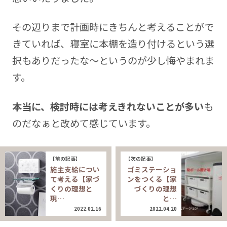
その辺りまで計画時にきちんと考えることがで
きていれば、寝室に本棚を造り付けるという選
択もありだったな～というのが少し悔やまれま
す。
本当に、検討時には考えきれないことが多い
も
のだなぁと改めて感じています。
【前の記事】
【次の記事】
施主支給につい
ゴミステーショ
て考える【家づ
ンをつくる【家
くりの理想と
づくりの理想
現…
と…
2022.02.16
2022.04.20