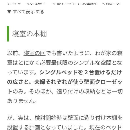
もある。2014年に、１階にご主人の両親、２階にや
▼ すべて表示する
っこさんご家族（ご主人＋男児２人）が暮らす二世
帯住宅を建てる。
寝室の本棚
家づくりの完成までの記録にとどまらず、完成後に
は図面では解らなかった使い勝手・デザインへの感
想、また使いやすくするための細やかな工夫等の情
以前、
寝室の回
でも書いたように、わが家の寝
報を公開し、新築を検討中の人たちに人気のブロガ
室はとにかく必要最低限のシンプルな空間とな
ーさんです。
っています。
シングルベッドを２台置けるだけ
Blog
https://iemonokoto.blog.jp/
の広さと、夫婦それぞれが使う壁面クローゼッ
ト
のみ。そのほか、造り付けの収納などは一切
ありません。
が、実は、検討開始時は壁面に造り付け本棚を
設置する計画となっていました。現在のベッド