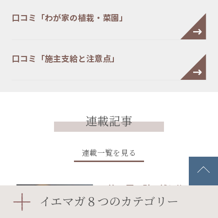
口コミ「わが家の植栽・菜園」
口コミ「施主支給と注意点」
連載記事
連載一覧を見る
第42回 引っ越し後にか
イエマガ８つのカテゴリー
かる費用【夢のマイ…
エクステリア・庭