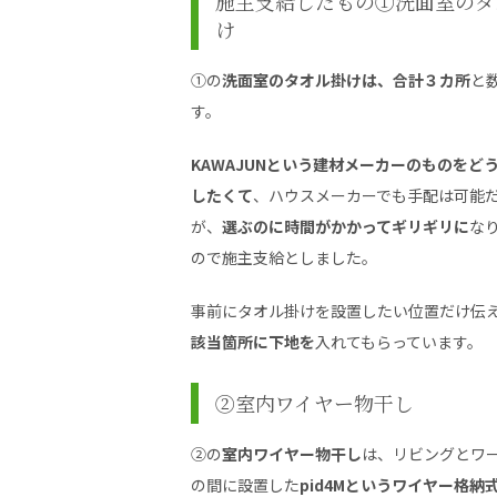
施主支給したもの①洗面室のタ
け
①の
洗面室のタオル掛けは、合計３カ所
と
す。
KAWAJUNという建材メーカーのものをど
したくて
、ハウスメーカーでも手配は可能
が、
選ぶのに時間がかかってギリギリに
な
ので施主支給としました。
事前にタオル掛けを設置したい位置だけ伝
該当箇所に下地を
入れてもらっています。
②室内ワイヤー物干し
②の
室内ワイヤー物干し
は、リビングとワ
の間に設置した
pid4Mというワイヤー格納