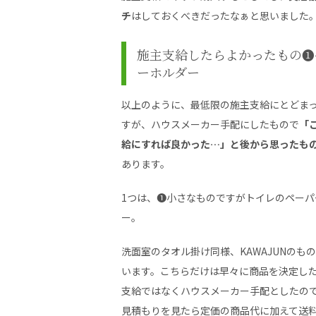
チ
はしておくべきだったなぁと思いました
施主支給したらよかったもの❶
ーホルダー
以上のように、最低限の施主支給にとどま
すが、ハウスメーカー手配にしたもので
「
給にすれば良かった…」と後から思ったも
あります。
1つは、❶小さなものですがトイレのペーパ
ー。
洗面室のタオル掛け同様、KAWAJUNのも
います。こちらだけは早々に商品を決定し
支給ではなくハウスメーカー手配としたの
見積もりを見たら定価の商品代に加えて送