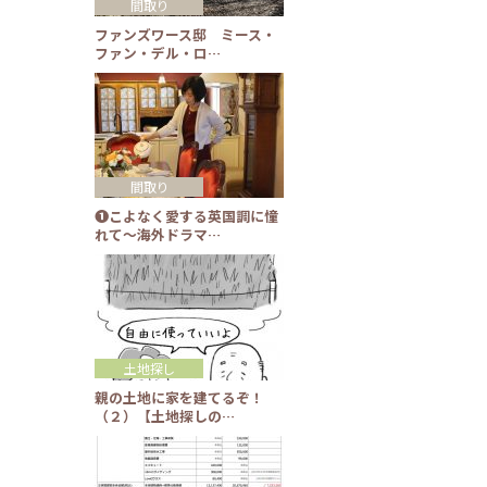
間取り
ファンズワース邸 ミース・
ファン・デル・ロ…
間取り
❶こよなく愛する英国調に憧
れて～海外ドラマ…
土地探し
親の土地に家を建てるぞ！
（２）【土地探しの…