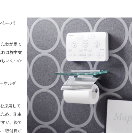
。
ペーパ
ったわが家で
これは施主支
の
もいくつか
ーホルダ
のを採用して
たため、施主
ですが、後で
料・取付費が