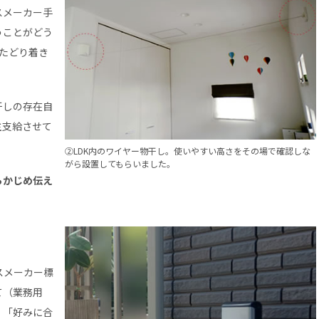
スメーカー手
うことがどう
にたどり着き
干しの存在自
主支給させて
②LDK内のワイヤー物干し。使いやすい高さをその場で確認しな
がら設置してもらいました。
らかじめ伝え
スメーカー標
て（業務用
、「好みに合