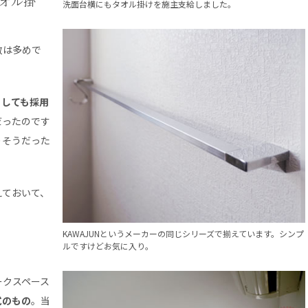
オル掛
洗面台横にもタオル掛けを施主支給しました。
数は多めで
うしても採用
だったのです
りそうだった
えておいて、
KAWAJUNというメーカーの同じシリーズで揃えています。シンプ
ルですけどお気に入り。
ークスペース
式のもの
。当