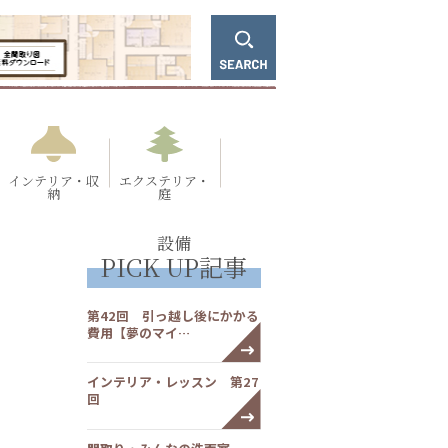
インテリア・収
エクステリア・
納
庭
設備
PICK UP記事
第42回 引っ越し後にかかる
費用【夢のマイ…
インテリア・レッスン 第27
回