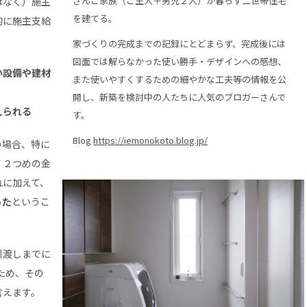
さんご家族（ご主人＋男児２人）が暮らす二世帯住宅
はなく）施主
を建てる。
的に施主支給
家づくりの完成までの記録にとどまらず、完成後には
図面では解らなかった使い勝手・デザインへの感想、
い設備や建材
また使いやすくするための細やかな工夫等の情報を公
開し、新築を検討中の人たちに人気のブロガーさんで
えられる
す。
Blog
https://iemonokoto.blog.jp/
の場合、特に
、２つめの金
れに加えて、
った
というこ
引渡しまでに
ため、その
言えます。