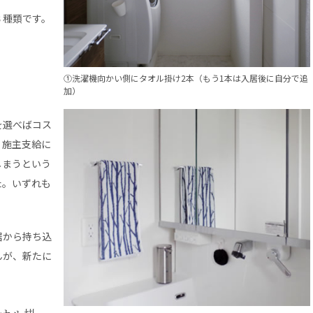
３種類です。
①洗濯機向かい側にタオル掛け2本（もう1本は入居後に自分で追
加）
を選べばコス
、施主支給に
しまうという
た。いずれも
居から持ち込
んが、新たに