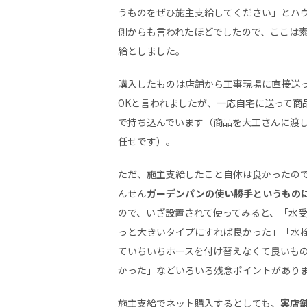
うものをぜひ施主支給してください」とハ
側からも言われたほどでしたので、ここは
給としました。
購入したものは店舗から工事現場に直接送
OKと言われましたが、一応自宅に送って商
で持ち込んでいます（商品を大工さんに渡
任せです）。
ただ、施主支給したこと自体は良かったの
んせん
ガーデンパンの使い勝手というもの
ので、いざ設置されて使ってみると、「水
っと大きいタイプにすれば良かった」「水
ていちいちホースを付け替えなくて良いも
かった」などいろいろ残念ポイントがあり
施主支給でネット購入するとしても、
実店