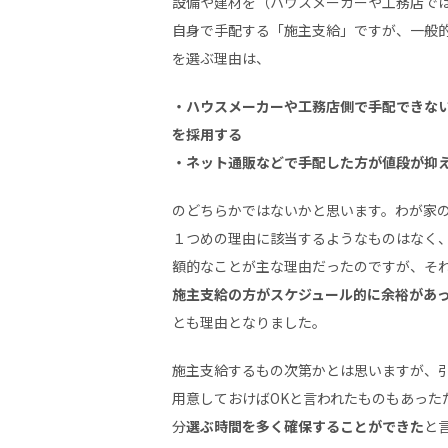
設備や建材を（ハウスメーカーや工務店で
自身で手配する「施主支給」ですが、一般
を選ぶ理由は、
・ハウスメーカーや工務店側で手配できな
を採用する
・ネット通販などで手配した方が値段が抑
のどちらかではないかと思います。わが家
１つめの理由に該当するようなものはなく
額的なことが主な理由だったのですが、そ
施主支給の方がスケジュール的に余裕があ
とも理由となりました。
施主支給するもの次第かとは思いますが、
用意しておけばOKと言われたものもあった
分
選ぶ時間を多く確保することができた
と