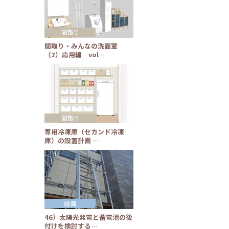
間取り
間取り・みんなの洗面室
（2）応用編 vol…
間取り
専用冷凍庫（セカンド冷凍
庫）の設置計画 …
設備
46）太陽光発電と蓄電池の後
付けを検討する…