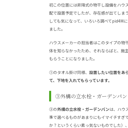
初この位置には昇降式の物干し設備をハウ
配で設置予定でしたが、存在感が出てしま
しても気になって、いろいろ調べてpid4M
ました。
ハウスメーカーの担当者はこのタイプの物
体を知らなかったため、それならばと、施
もらうことになりました。
①のタオル掛け同様、
設置したい位置をあ
て、下地を入れてもらっています。
③外構の立水栓・ガーデンパン
③の
外構の立水栓・ガーデンパン
は、ハウ
準で選べるものがあまりにもイマイチすぎ
か？というくらい素っ気ないものでした）