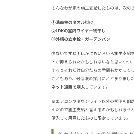
そんなわが家の施主支給したものは、次の
①洗面室のタオル掛け
②LDKの室内ワイヤー物干し
③外構の立水栓・ガーデンパン
少ないですね！ほかにもいろいろ施主支給
トが抑えられたかもしれないなと思いつつ
するとそれだけ自分たちの手間もかかって
こともあり、最低限の採用にとどまりまし
ネット通販で購入
しています。
※エアコンやダウンライト以外の照明も旧
んだので施主支給と言えるのかもしれませ
購入して用意したものに限定しています。