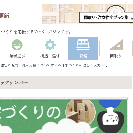
更新
づくりを応援するWEBマガジンです。
業者選び
構造・建材
設備
間取り
の理想と現実
>
施主支給について考える【家づくりの理想と現実 60】
バックナンバー