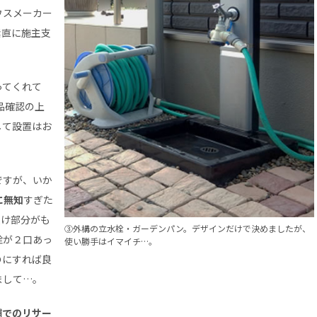
ウスメーカー
素直に施主支
ってくれて
品確認の上
して設置はお
ですが、いか
に無知
すぎた
受け部分がも
③外構の立水栓・ガーデンパン。デザインだけで決めましたが、
栓が２口あっ
使い勝手はイマイチ…。
のにすれば良
まして…。
舗でのリサー