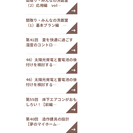
間取り・みんなの洗面室
（2）応用編 vol…
間取り・みんなの洗面室
（1）基本プラン編 …
第41回 夏を快適に過ごす
湿度のコントロ…
46）太陽光発電と蓄電池の後
付けを検討する…
46）太陽光発電と蓄電池の後
付けを検討する…
第55回 床下エアコンがおも
しろい！【前編…
第40回 造作建具の設計
【夢のマイホーム…