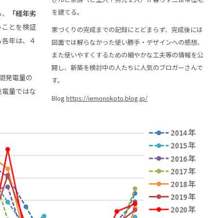
を建てる。
ら、
「経年劣
うことを検証
家づくりの完成までの記録にとどまらず、完成後には
る各年は、４
図面では解らなかった使い勝手・デザインへの感想、
また使いやすくするための細やかな工夫等の情報を公
開し、新築を検討中の人たちに人気のブロガーさんで
月間発電量の
す。
売電量ではな
Blog
https://iemonokoto.blog.jp/