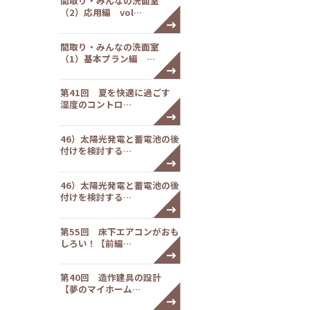
間取り・みんなの洗面室
（2）応用編 vol…
間取り・みんなの洗面室
（1）基本プラン編 …
第41回 夏を快適に過ごす
湿度のコントロ…
46）太陽光発電と蓄電池の後
付けを検討する…
46）太陽光発電と蓄電池の後
付けを検討する…
第55回 床下エアコンがおも
しろい！【前編…
第40回 造作建具の設計
【夢のマイホーム…