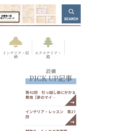
インテリア・収
エクステリア・
納
庭
設備
PICK UP記事
第42回 引っ越し後にかかる
費用【夢のマイ…
インテリア・レッスン 第27
回