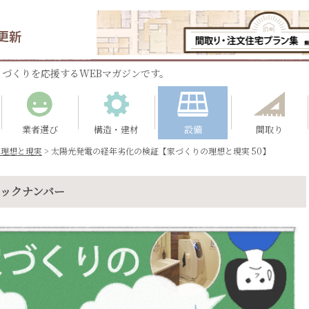
更新
づくりを応援するWEBマガジンです。
業者選び
構造・建材
設備
間取り
の理想と現実
>
太陽光発電の経年劣化の検証【家づくりの理想と現実 50】
バックナンバー