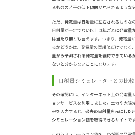
るものの若干の低下傾向が見られるような
ただ、
発電量は日射量に左右される
ものな
日射量が一定でない以上は
年ごとに発電量
は当たり前
とも言えます。つまり、発電量
るかどうかは、発電量の実績値だけでなく
量から予測される発電量を維持できている
ないと分からないことになります。
日射量シミュレーターとの比較
その確認には、インターネット上の発電量
ョンサービスを利用しました。土地や太陽
報を入力すると、
過去の日射量を元にした
シミュレーション値を取得
できるサイトで
このシミュレーション値を、わが家の発電