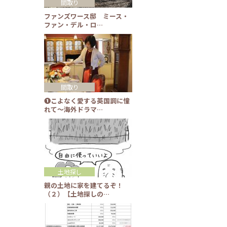
間取り
ファンズワース邸 ミース・
ファン・デル・ロ…
間取り
❶こよなく愛する英国調に憧
れて～海外ドラマ…
土地探し
親の土地に家を建てるぞ！
（２）【土地探しの…