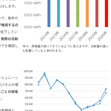
気はします。
ので、毎年の
が増減するの
が低下してい
、
実際の日射
か？
を確認し
年々、発電量が減ってきているように見えますが、日射量の違い
も影響していると思われます。
シミュレーシ
光パネルの情
月ごとの発電
す。
量実績値と