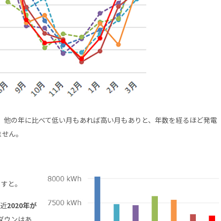
が、他の年に比べて低い月もあれば高い月もありと、年数を経るほど発電
ません。
ますと。
近
2020年が
ダウンはあ