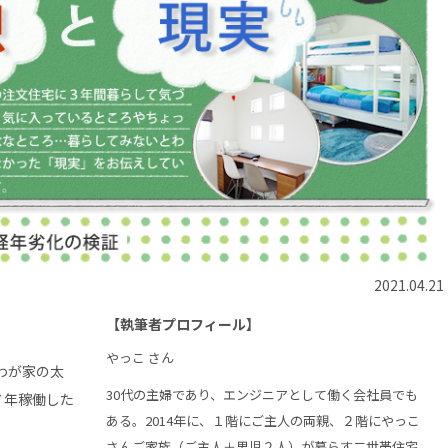
2021.04.21
【執筆者プロフィール】
やっこ さん
わが家の太
30代の主婦であり、エンジニアとして働く会社員でも
７年稼働した
ある。2014年に、１階にご主人の両親、２階にやっこ
さんご家族（ご主人＋男児２人）が暮らす二世帯住宅