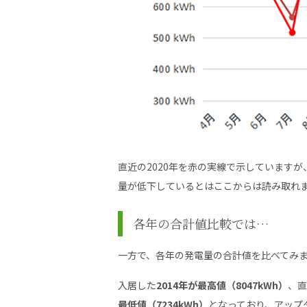
直近の2020年を赤の実線で示しています
量が低下しているとはここからは読み取れ
各年の合計値比較では…
一方で、各年の発電量の合計値を比べてみ
入居した
2014年が最高値（8047kWh）
、直
最低値（7234kWh）
となっており、アップ