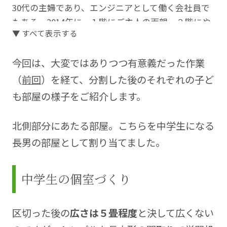
30代の主婦であり、エンジニアとして働く会社員で
もある。2014年に、１階にご主人の両親、２階にや
▼ すべて表示する
っこさんご家族（ご主人＋男児２人）が暮らす二世
帯住宅を建てる。
今回は、大変ではありつつ有意義だった作業
家づくりの完成までの記録にとどまらず、完成後に
（
前回
）を経て、分割した後のそれぞれの子ど
は図面では解らなかった使い勝手・デザインへの感
も部屋の様子をご紹介します。
想、また使いやすくするための細やかな工夫等の情
報を公開し、新築を検討中の人たちに人気のブロガ
北側部分にあたる部屋。こちらを中学生になる
ーさんです。
長男の部屋として割り当てました。
Blog
https://iemonokoto.blog.jp/
中学生の個室づくり
区切った後の
広さは５畳程度
と決して広くない