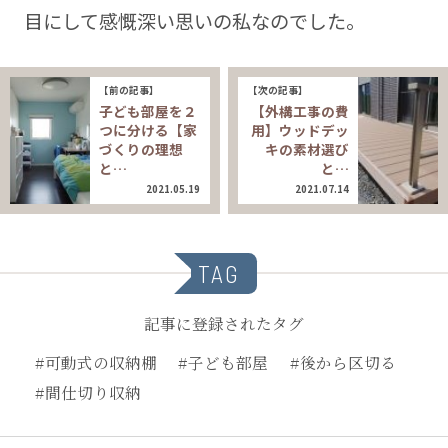
目にして感慨深い思いの私なのでした。
【前の記事】
【次の記事】
子ども部屋を２
【外構工事の費
つに分ける【家
用】ウッドデッ
づくりの理想
キの素材選び
と…
と…
2021.05.19
2021.07.14
TAG
記事に登録されたタグ
#可動式の収納棚
#子ども部屋
#後から区切る
#間仕切り収納