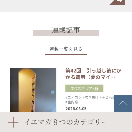
連載記事
連載一覧を見る
第42回 引っ越し後にか
かる費用【夢のマイ…
エクステリア・庭
#エアコン
#吹き抜け
#子ども部屋
#室内窓
2026.08.05
イエマガ８つのカテゴリー