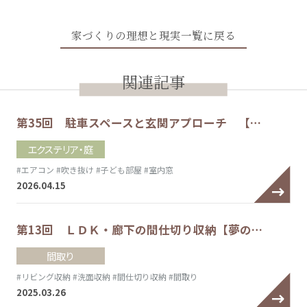
家づくりの理想と現実一覧に戻る
関連記事
第35回 駐車スペースと玄関アプローチ 【…
エクステリア・庭
#エアコン
#吹き抜け
#子ども部屋
#室内窓
2026.04.15
第13回 ＬＤＫ・廊下の間仕切り収納【夢の…
間取り
#リビング収納
#洗面収納
#間仕切り収納
#間取り
2025.03.26