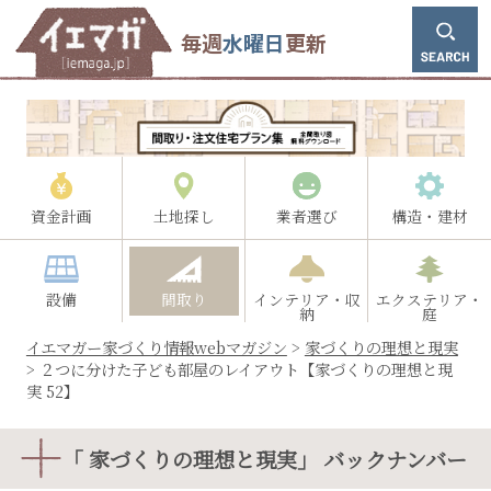
毎週
水曜日
更新
資金計画
土地探し
業者選び
構造・建材
設備
間取り
インテリア・収
エクステリア・
納
庭
イエマガー家づくり情報webマガジン
>
家づくりの理想と現実
>
２つに分けた子ども部屋のレイアウト【家づくりの理想と現
実 52】
「 家づくりの理想と現実」 バックナンバー