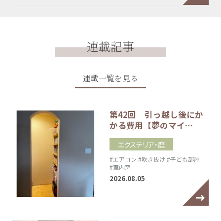
連載記事
連載一覧を見る
第42回 引っ越し後にか
かる費用【夢のマイ…
エクステリア・庭
#エアコン
#吹き抜け
#子ども部屋
#室内窓
2026.08.05