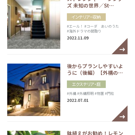
ズ 未知の世界／St…
インテリア・収納
#エール！
#コーダ あいのうた
#海外ドラマの間取り
2022.11.09
後からプランしやすいよ
うに（後編）【外構の…
エクステリア・庭
#外構
#外構照明
#物置
#門柱
2022.07.01
鉢植えがお勧め！レモン