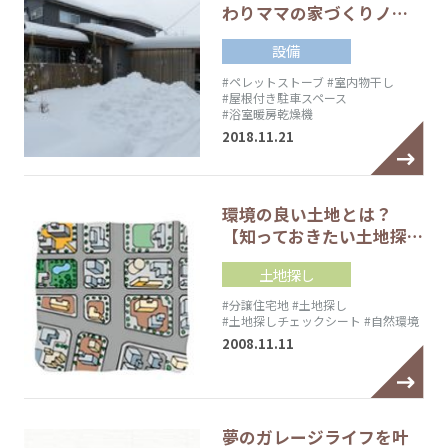
わりママの家づくりノ…
設備
#ペレットストーブ
#室内物干し
#屋根付き駐車スペース
#浴室暖房乾燥機
2018.11.21
環境の良い土地とは？
【知っておきたい土地探…
土地探し
#分譲住宅地
#土地探し
#土地探しチェックシート
#自然環境
2008.11.11
夢のガレージライフを叶