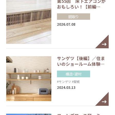
第55回 床下エアコンが
おもしろい！【前編…
間取り
2026.07.08
サンゲツ【後編】／住ま
いのショールーム体験…
構造・建材
#サンゲツ
#壁紙
2024.03.13