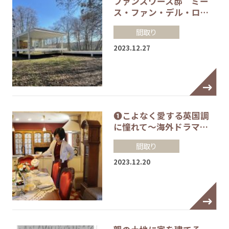
ファンズワース邸 ミー
ス・ファン・デル・ロ…
間取り
2023.12.27
❶こよなく愛する英国調
に憧れて～海外ドラマ…
間取り
2023.12.20