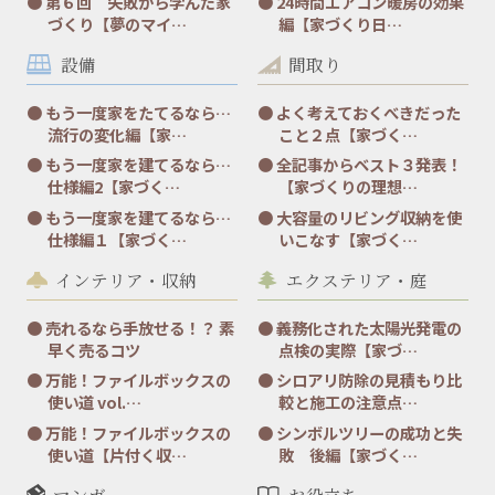
第６回 失敗から学んだ家
24時間エアコン暖房の効果
づくり【夢のマイ…
編【家づくり日…
設備
間取り
もう一度家をたてるなら…
よく考えておくべきだった
流行の変化編【家…
こと２点【家づく…
もう一度家を建てるなら…
全記事からベスト３発表！
仕様編2【家づく…
【家づくりの理想…
もう一度家を建てるなら…
大容量のリビング収納を使
仕様編１【家づく…
いこなす【家づく…
インテリア・収納
エクステリア・庭
売れるなら手放せる！？ 素
義務化された太陽光発電の
早く売るコツ
点検の実際【家づ…
万能！ファイルボックスの
シロアリ防除の見積もり比
使い道 vol.…
較と施工の注意点…
万能！ファイルボックスの
シンボルツリーの成功と失
使い道【片付く収…
敗 後編【家づく…
マンガ
お役立ち