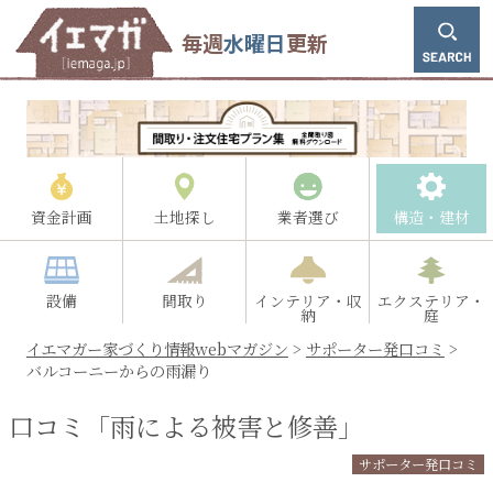
毎週
水曜日
更新
資金計画
土地探し
業者選び
構造・建材
設備
間取り
インテリア・収
エクステリア・
納
庭
イエマガー家づくり情報webマガジン
>
サポーター発口コミ
>
バルコーニーからの雨漏り
口コミ「雨による被害と修善」
サポーター発口コミ