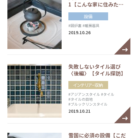
1【こんな家に住みた…
設備
#囲炉裏
#暖房器具
2019.10.26
失敗しないタイル選び
〈後編〉【タイル探訪】
インテリア・収納
#アジアンスタイル
#タイル
#タイルの目地
#ブルックリンスタイル
2019.10.21
雪国に必須の設備【こだ