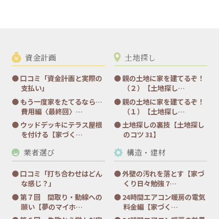
資金計画
土地探し
口コミ「資金計画と実際の
親の土地に家を建てるぞ！
支払い」
（２）【土地探し…
もう一度家をたてるなら…
親の土地に家を建てるぞ！
費用編〈最終回〉…
（１）【土地探し…
ウッドデッキにテラス屋根
土地探しの裏技【土地探し
を付ける【家づく…
のコツ 31】
業者選び
構造・建材
口コミ「打ち合わせはどん
外壁の汚れを落とす【家づ
な感じ？」
くり日々勉強 7…
第７回 間取り・動線への
24時間エアコン暖房の電気
願い【夢のマイホ…
料金編【家づく…