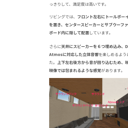
っきりして、満足度は高いです。
リビングでは、
フロント左右にトールボー
を置き、センタースピーカーとサブウーフ
ボード内に隠して配置
しています。
さらに
天井にスピーカーを６つ埋め込み、Do
Atmosに対応した立体音響
を楽しめるよう
た。
上下左右後方から音が回り込むため、
映像では包まれるような感覚
があります。