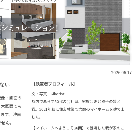
2026.06.17
ない
【執筆者プロフィール】
文・写真：Kikorist
映像・画面の
都内で暮らす30代の会社員。家族は妻と双子の娘と
。大画面でも
猫。2021年秋に住友林業で念願のマイホームを建てま
います。映画
した。
ません
。
【マイホームへようこそ28回】
で登場した我が家のこ