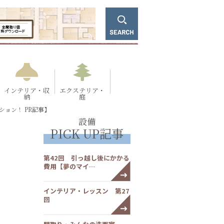
インテリア・収
エクステリア・
納
庭
ョン！ PR記事】
設備
PICK UP記事
第42回 引っ越し後にかかる
費用【夢のマイ…
インテリア・レッスン 第27
回