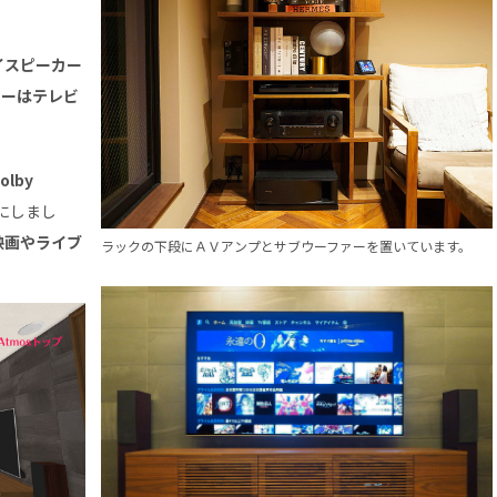
イスピーカー
ァーはテレビ
lby
にしまし
映画やライブ
ラックの下段にＡＶアンプとサブウーファーを置いています。