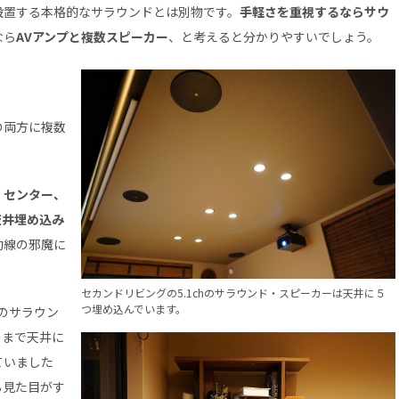
設置する本格的なサラウンドとは別物です。
手軽さを重視するならサウ
なら
AVアンプと複数スピーカー
、と考えると分かりやすいでしょう。
の両方に複数
、センター、
天井埋め込み
動線の邪魔に
セカンドリビングの5.1chのサラウンド・スピーカーは天井に５
つ埋め込んでいます。
hのサラウン
ーまで天井に
ていました
ろ見た目がす