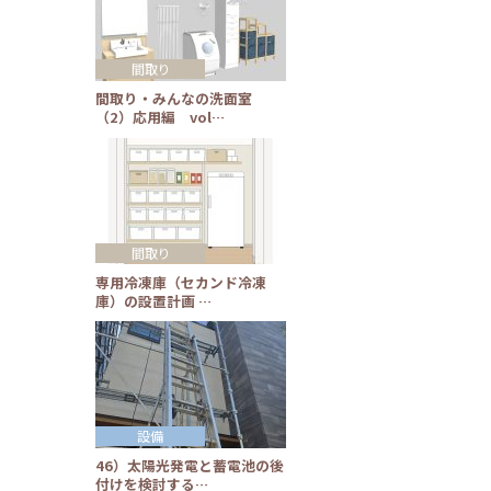
間取り
間取り・みんなの洗面室
（2）応用編 vol…
間取り
専用冷凍庫（セカンド冷凍
庫）の設置計画 …
設備
46）太陽光発電と蓄電池の後
付けを検討する…