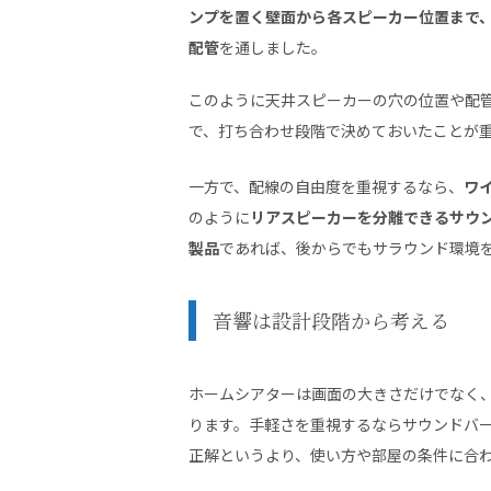
ンプを置く壁面から各スピーカー位置まで
配管
を通しました。
このように天井スピーカーの穴の位置や配
で、打ち合わせ段階で決めておいたことが
一方で、配線の自由度を重視するなら、
ワ
のように
リアスピーカーを分離できるサウンド
製品
であれば、後からでもサラウンド環境
音響は設計段階から考える
ホームシアターは画面の大きさだけでなく
ります。手軽さを重視するならサウンドバー
正解というより、使い方や部屋の条件に合