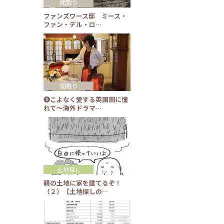
間取り
ファンズワース邸 ミース・
ファン・デル・ロ…
間取り
❶こよなく愛する英国調に憧
れて～海外ドラマ…
土地探し
親の土地に家を建てるぞ！
（２）【土地探しの…