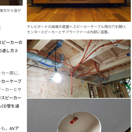
後方から音が
テレビボードの両端の底面へスピーカーケーブル用の穴を開け、
要
センタースピーカーとサブウーファーは内部に設置。
スピーカーの
の通し方
ま
ーカー用に、
ーカーケーブ
ピーカーとサ
井スピーカー
CD管を通
ーも
、AVア