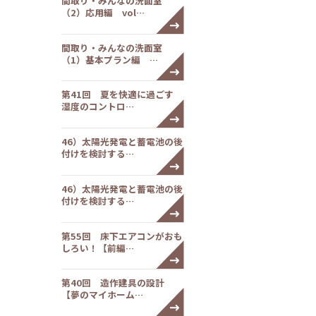
間取り・みんなの洗面室
（2）応用編 vol…
間取り・みんなの洗面室
（1）基本プラン編 …
第41回 夏を快適に過ごす
湿度のコントロ…
46）太陽光発電と蓄電池の後
付けを検討する…
46）太陽光発電と蓄電池の後
付けを検討する…
第55回 床下エアコンがおも
しろい！【前編…
第40回 造作建具の設計
【夢のマイホーム…